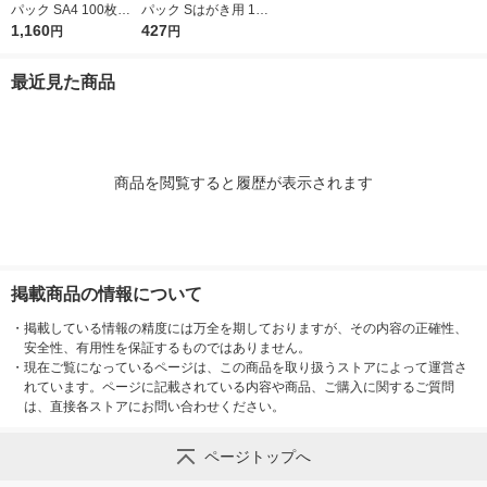
パック SA4 100枚入 6
パック Sはがき用 100
739200 1袋(100枚入)
1,160
枚入 6751700 1袋(10
427
円
円
0枚入)
最近見た商品
商品を閲覧すると履歴が表示されます
掲載商品の情報について
・
掲載している情報の精度には万全を期しておりますが、その内容の正確性、
安全性、有用性を保証するものではありません。
・
現在ご覧になっているページは、この商品を取り扱うストアによって運営さ
れています。ページに記載されている内容や商品、ご購入に関するご質問
は、直接各ストアにお問い合わせください。
ページトップへ