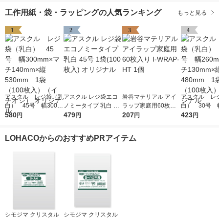
工作用紙・袋・ラッピングの人気ランキング
もっと見る
1
2
3
4
アスクル レジ袋（乳
アスクル レジ袋エコ
岩谷マテリアル アイ
アスクル レ
白） 45号 幅300m
ノミータイプ 乳白 45
ラップ家庭用60枚入
白） 30号 幅
m×マチ140mm×縦53
580
号 1袋(100枚入) オリ
479
り I-WRAP-HT 1個
207
m×マチ130m
423
円
円
円
円
0mm 1袋（100枚
ジナル
0mm 1袋（1
入）（イチオシ） オ
入） オリジ
LOHACOからのおすすめPRアイテム
リジナル
シモジマ クリスタル
シモジマ クリスタル