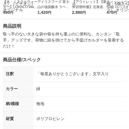
【水・ミネラルウォー
アイリスフーズ 富士
【アウトレット】【新
ティッシュペー
ター】LOHACO Wate
山の強炭酸水 ラベル
米切替特価】北海道産
50組 ロハコ
r（ロハコウォータ
490
レス 500ml 1箱（24
1,420
ななつぼし 無洗米 5k
2,980
ルソフトパッ
470
円
円
円
円
ー）2L ラベルレス 1
本入）
g 1袋 令和7年産 米 木
シュ フィオナ
箱（5本入）（イチオ
徳神糧 オリジナル
ナル 1セット
商品説明
シ） オリジナル
個：5個入×2
オリジナル
取っ手のない大きな袋や箱を持ち運ぶのに便利な、カンタン「取
手」グッズです。荷物に紐を掛けてから手提げホルダーを装着する
だけ！
商品仕様/スペック
注釈
「毎度ありがとうございます」文字入り
カラー
緑
柄/模様
無地
材質
ポリプロピレン