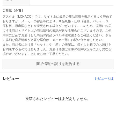
ご注意【免責】
アスクル（LOHACO）では、サイト上に最新の商品情報を表示するよう努めて
おりますが、メーカーの都合等により、商品規格・仕様（容量、パッケージ、
原材料、原産国など）が変更される場合がございます。このため、実際にお届
けする商品とサイト上の商品情報の表記が異なる場合がございますので、ご使
用前には必ずお届けした商品の商品ラベルや注意書きをご確認ください。さら
に詳細な商品情報が必要な場合は、メーカー等にお問い合わせください。
また、商品名における「セット」や「箱」の表記は、必ずしも箱でのお届けを
お約束するものではありません。お届け形態は倉庫の在庫状況等により異なる
場合がございます。あらかじめご了承ください。
商品情報の誤りを報告する
レビュー
レビューとは
投稿されたレビューはまだありません。