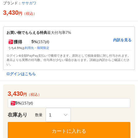
ブランド：
ササガワ
3,430
円
（税込）
お買い物でもらえる特典
最大付与率7%
内訳を見る
5
獲得
%
(157pt)
うち4.5%は
利用先・期間限定
ログイン&全額PayPay支払いで獲得できます。原則として税抜金額に対し付与されます。
表示よりも実際の付与数、付与率が少ない場合があります。詳細は内訳からご確認くださ
い。
ログインはこちら
3,430
円
（税込）
5
%
(157pt)
在庫あり
1
数量
カートに入れる