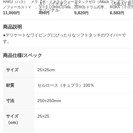
HAKU（ハク） メラ
【水・ミネラルウォー
アタックゼロ（Attack
フレアフレグラ
ノフォーカスＩＶ 4
ター】LOHACO Wate
ZERO) ドラム式専用
ROKA（イロ
5ｇ 資生堂 おまけ
11,000
r（ロハコウォータ
490
詰め替え メガジャン
5,820
イキッドリリ
6,582
円
円
円
円
付き
ー）2L ラベルレス 1
ボ 2300g 1セット（2
柔軟剤 詰め替
箱（5本入）（イチオ
個入) 洗濯洗剤 花王
大 1200ml 
商品説明
シ） オリジナル
（5個入) 花王
●デリケートなワイピングにぴったりなソフトタッチのワイパーで
す。
商品仕様/スペック
サイズ
25×25cm
材質
セルロース（キュプラ）100％
寸法
250×250mm
サイズ
25×25
（cm）