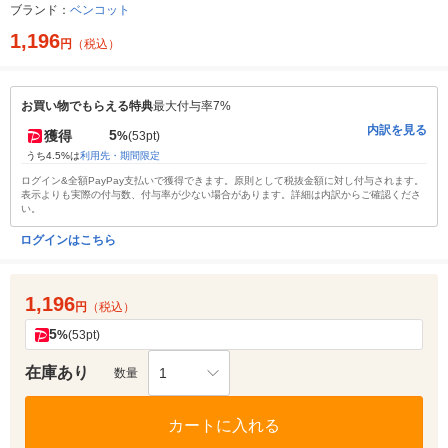
ブランド：
ベンコット
1,196
円
（税込）
お買い物でもらえる特典
最大付与率7%
内訳を見る
5
獲得
%
(53pt)
うち4.5%は
利用先・期間限定
ログイン&全額PayPay支払いで獲得できます。原則として税抜金額に対し付与されます。
表示よりも実際の付与数、付与率が少ない場合があります。詳細は内訳からご確認くださ
い。
ログインはこちら
1,196
円
（税込）
5
%
(53pt)
在庫あり
1
数量
カートに入れる