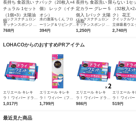
パックスナチュロン
水の激落ちくん フロ
パックスナチュロン
クイックルワ
キッチンスポンジ 水
ーリング＆リビング用
キッチンスポンジ 水
立体吸着ウエ
切れがよい 長持ち 食
768
シート 1パック（20枚
394
切れがよい 長持ち 食
1,250
ト 香り残らな
2,740
円
円
円
円
器洗い ナチュラル 1
入×4個） レック（イ
器洗い 限定カラー グ
ット（32枚入
セット（1個×3）太陽
チオシ）
レー 5個入 1パック 太
ク） 花王
LOHACOからのおすすめPRアイテム
油脂
陽油脂
エリエール キレキ
エリエール キレキ
エリエール キレキ
エリエール キ
ラ！ ワイパー ドライ
ラ！ ワイパー（フロ
ラ！ ワイパー ドライ
ラ！ ワイパー
×ウエットシート 1パ
1,017
ーリングワイパー）
1,799
×ウエットシート 1セ
986
×ウエットシー
519
円
円
円
円
ック（32枚入） 大王
本体 1個 大王製紙
ット（16枚入×2パッ
ック（16枚入
製紙
ク） 大王製紙
製紙
最近見た商品