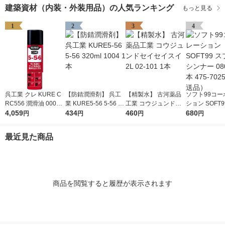
建築資材（内装・外装用品）の人気ランキング
もっと見る
1
2
3
4
呉工業 クレ KURE C
【防錆潤滑剤】 呉工
【精製水】 古河薬品
ソフト99コー
RC556 潤滑油 00000
業 KURE5-56 5-56 32
工業 コウジュンドセ
ション SOFT9
49328530 1セット(70
4,059
0ml 1004 1本
434
イセイスイ2L 02-101
460
レーシンナー 08
680
円
円
円
円
ML×10)（直送品）
1本
本 475-702
品）
最近見た商品
商品を閲覧すると履歴が表示されます