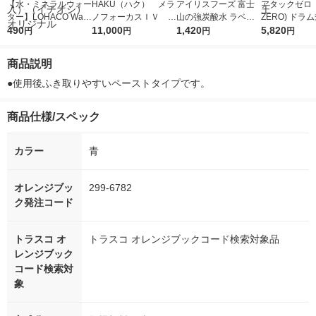
【水・ミネラルウォー
HAKU（ハク） メラ
アイリスフーズ 富士
アタックゼロ（A
ター】LOHACO Wate
ノフォーカスＩＶ 4
山の強炭酸水 ラベル
ZERO) ドラ
r（ロハコウォータ
490
5ｇ 資生堂 おまけ
11,000
レス 500ml 1箱（24
1,420
詰め替え メガ
5,820
円
円
円
円
ー）2L ラベルレス 1
付き
本入）
ボ 2300g 1
箱（5本入）（イチオ
個入) 洗濯洗剤
商品説明
シ） オリジナル
●使用後ふき取りやすいペーストタイプです。
商品仕様/スペック
カラー
青
オレンジブッ
299-6782
ク発注コード
トラスコ オ
トラスコ オレンジブックコード検索対象品
レンジブック
コード検索対
象