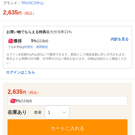
ブランド：
TRUSCO中山
2,635
円
（税込）
お買い物でもらえる特典
最大付与率11%
内訳を見る
5
獲得
%
(119pt)
うち4.5%は
利用先・期間限定
ログイン&全額PayPay支払いで獲得できます。原則として税抜金額に対し付与されます。
表示よりも実際の付与数、付与率が少ない場合があります。詳細は内訳からご確認くださ
い。
ログインはこちら
2,635
円
（税込）
5
%
(119pt)
在庫あり
1
数量
カートに入れる