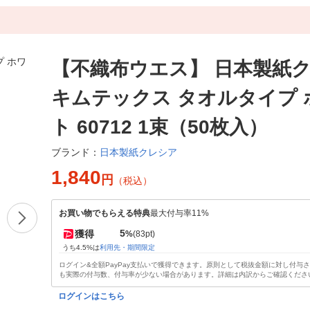
【不織布ウエス】 日本製紙
キムテックス タオルタイプ 
ト 60712 1束（50枚入）
日本製紙クレシア
ブランド：
1,840
円
（税込）
お買い物でもらえる特典
最大付与率11%
5
獲得
%
(83pt)
うち4.5%は
利用先・期間限定
ログイン&全額PayPay支払いで獲得できます。原則として税抜金額に対し付与
も実際の付与数、付与率が少ない場合があります。詳細は内訳からご確認くださ
ログインはこちら