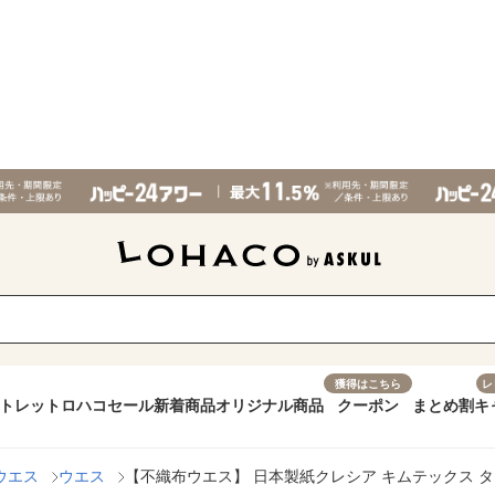
獲得はこちら
レ
トレット
ロハコセール
新着商品
オリジナル商品
クーポン
まとめ割
キ
ウエス
ウエス
【不織布ウエス】 日本製紙クレシア キムテックス タオル