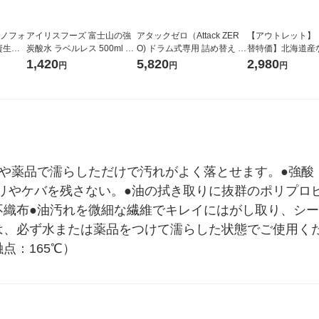
ラノフォ
アイリスフーズ 富士山の強
アタックゼロ（Attack ZER
【アウトレット】
資生
炭酸水 ラベルレス 500ml 1
O) ドラム式専用 詰め替え メ
替特価】北海道産
箱（24本入）
ガジャンボ 2300g 1セット
し 無洗米 5kg 1
1,420
5,820
2,980
円
円
円
（2個入) 洗濯洗剤 花王
米 木徳神糧 オリ
水や薬品で濡らしただけで汚れがよく落とせます。●強酸
リやケバを残さない。●油の拭き取りに抜群のポリプロ
織布●油汚れを微細な繊維でキレイにはがし取り、シート
は、必ず水または薬品をつけて濡らした状態でご使用く
点：165℃）