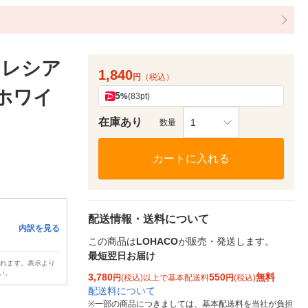
クレシア
1,840
円
（税込）
ホワイ
5
%
(83pt)
在庫あり
1
数量
カートに入れる
配送情報・送料について
内訳を見る
この商品は
LOHACO
が販売・発送します。
最短翌日お届け
されます。表示より
い。
3,780
550
無料
円
(税込)以上で基本配送料
円
(税込)
配送料について
※
一部の商品につきましては、基本配送料を当社が負担