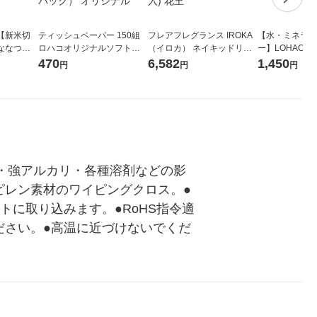
【新米切
ティッシュペーパー 150組
フレアフレグランス IROKA
【水・ミネラル
ななつぼ
ロハコオリジナルソフトパ
（イロカ） ネイキッドリリ
ー】LOHACO Wa
袋 令和7年産
ックティッシュ フィオナ オ
ーの香り 柔軟剤 詰め替え 超
1箱（20本入
470
6,582
1,450
円
円
円
ジナル
リジナル 1セット（10個：
特大 1200ml 1セット（5個
（イチオシ） 
5個入×2パック） オリジナ
入) 花王
ル
・強アルカリ・各種溶剤などの影
ピレン素材のワイピングクロス。●
に取り込みます。●RoHS指令適
ださい。●高温に近づけないでくだ