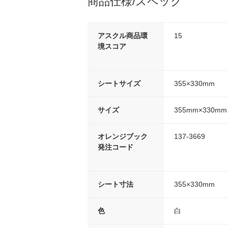
商品仕様/スペック
アスクル商品環
15
境スコア
シートサイズ
355×330mm
サイズ
355mm×330
オレンジブック
137-3669
発注コード
シート寸法
355×330mm
色
白