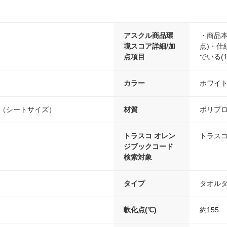
アスクル商品環
・商品本
境スコア詳細/加
点)・仕
点項目
でいる(1
カラー
ホワイ
mm（シートサイズ）
材質
ポリプ
トラスコ オレン
トラスコ
ジブックコード
検索対象
タイプ
タオル
軟化点(℃)
約155