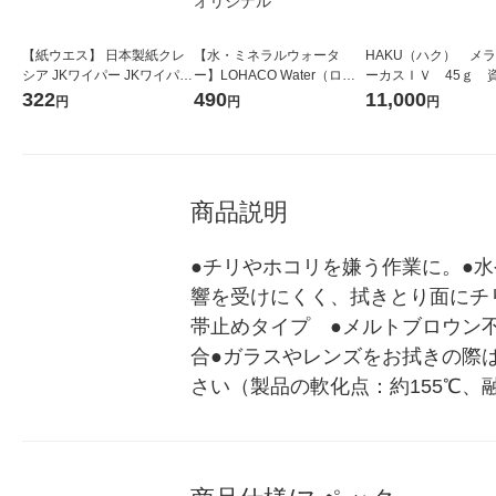
【紙ウエス】 日本製紙クレ
【水・ミネラルウォータ
HAKU（ハク） メ
シア JKワイパー JKワイパー
ー】LOHACO Water（ロハ
ーカスＩＶ 45ｇ 
150S 62301 1箱（150枚
コウォーター）2L ラベルレ
堂 おまけ付き
322
490
11,000
円
円
円
入）
ス 1箱（5本入）（イチオ
シ） オリジナル
商品説明
●チリやホコリを嫌う作業に。●
響を受けにくく、拭きとり面にチ
帯止めタイプ　●メルトブロウン不
合●ガラスやレンズをお拭きの際
さい（製品の軟化点：約155℃、融