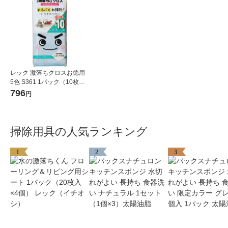
レック 激落ちクロスお徳用
5色 S361 1パック（10枚
入）
796
円
掃除用具の人気ランキング
1
2
3