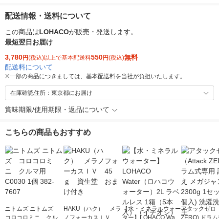
配送情報・送料について
この商品は
LOHACO
が販売・発送します。
最短翌日お届け
3,780
550
無料
円
(税込)以上で基本配送料
円
(税込)
配送料について
※
一部の商品につきましては、基本配送料を当社が負担いたします。
在庫確認住所：東京都にお届け
賞味期限/使用期限・返品について
こちらの商品もおすすめ
ニトムズ ニトムズ
HAKU（ハク） メラ
【水・ミネラルウォー
アタックゼロ（A
コロコロミニ クルマ
ノフォーカスＩＶ 4
ター】LOHACO Wate
ZERO) ドラ