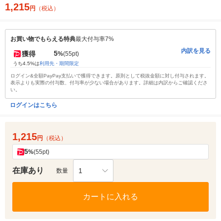
1,215
円
（税込）
お買い物でもらえる特典
最大付与率7%
内訳を見る
5
獲得
%
(55pt)
うち4.5%は
利用先・期間限定
ログイン&全額PayPay支払いで獲得できます。原則として税抜金額に対し付与されます。
表示よりも実際の付与数、付与率が少ない場合があります。詳細は内訳からご確認くださ
い。
ログインはこちら
1,215
円
（税込）
5
%
(55pt)
在庫あり
1
数量
カートに入れる