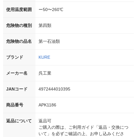
使用温度範囲
ー50〜260℃
危険物の種別
第四類
危険物の品名
第一石油類
ブランド
KURE
メーカー名
呉工業
JANコード
4972444010395
商品番号
APK1186
返品について
返品可
ご購入の際は、ご利用ガイド「返品・交換につ
いて」を必ずご確認の上、お申し込みくださ