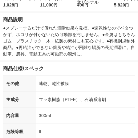
用 C0030 1個 382-76
1,028
5ｇ 資生堂 おまけ
11,000
r（ロハコウォータ
490
詰め替え メガ
5,820
円
円
円
円
07
付き
ー）2L ラベルレス 1
ボ 2300g 1
箱（5本入）（イチオ
個入) 洗濯洗剤
商品説明
シ） オリジナル
●スプレーするだけで優れた潤滑効果を発揮。●速乾性なのでベタつ
かず、ホコリが付かないため可動部を汚しません。●金属はもちろん
ゴム・プラスチック・木・紙製の素材にも安心です。●有機則規制外
商品。●再給油ができない箇所や給油が困難な場所の長期潤滑に。自
動車、農具、電動工具の可動部の潤滑に。
商品仕様/スペック
その他
速乾、乾性被膜
主成分
フッ素樹脂（PTFE）、石油系溶剤
内容量
300ml
危険等級
II