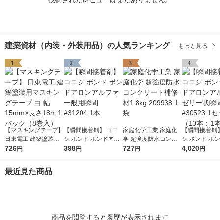
投稿されたレビューはまだありません。
建築資材（内装・外装用品）の人気ランキング
もっと見る
1
2
3
4
【マスキングテープ】
【瞬間接着剤】 コニ
家庭化学工業 家庭化
【瞬間接着剤】
日東電工 建築塗装用
シ ボンド ボンドアロ
学 超強度防水コンク
シ ボンド ボ
マスキングテープ 白
726
ンアルファ一般用瞬間
398
リート補修材1.8kg 20
727
ンアルフアゼ
4,020
円
円
円
円
幅15mm×長さ18m 1
#31204 1本
9938 1袋
間 #30523 
パック（8巻入）
（10本：1本×
最近見た商品
商品を閲覧すると履歴が表示されます