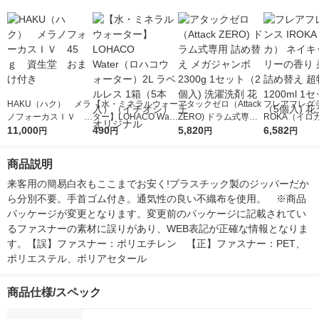
HAKU（ハク） メラ
【水・ミネラルウォー
アタックゼロ（Attack
フレアフレグラ
ノフォーカスＩＶ 4
ター】LOHACO Wate
ZERO) ドラム式専用
ROKA（イロ
5ｇ 資生堂 おまけ
11,000
r（ロハコウォータ
490
詰め替え メガジャン
5,820
イキッドリリ
6,582
円
円
円
円
付き
ー）2L ラベルレス 1
ボ 2300g 1セット（2
柔軟剤 詰め替
箱（5本入）（イチオ
個入) 洗濯洗剤 花王
大 1200ml 
商品説明
シ） オリジナル
（5個入) 花王
来客用の簡易白衣もここまでお安く!プラスチック製のジッパーだか
ら分別不要。手首ゴム付き。通気性の良い不織布を使用。　※商品
パッケージが変更となります。変更前のパッケージに記載されてい
るファスナーの素材に誤りがあり、WEB表記が正確な情報となりま
す。【誤】ファスナー：ポリエチレン　【正】ファスナー：PET、
ポリエステル、ポリアセタール
商品仕様/スペック