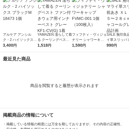
アルケア アンシル
YAMAZEN 濡らして着
フィフティ・ヴィジョ
SALE 無印良
ク・2 ハイソックス
る クーリングベスト
ナリー シャワーキャ
イ草スリッパ 
ブラックM 18473 1個
3,400
ファン付きウェア用イ
1,518
ップ FVMC-001 1個
1,590
ＸＬ ２６．５
990
円
円
円
円
ンナーベスト グレー
（100枚入）
ｃｍ用 チャコ
KF1-CV(G) 1着
レー 良品計画
最近見た商品
商品を閲覧すると履歴が表示されます
掲載商品の情報について
・
掲載している情報の精度には万全を期しておりますが、その内容の正確性、