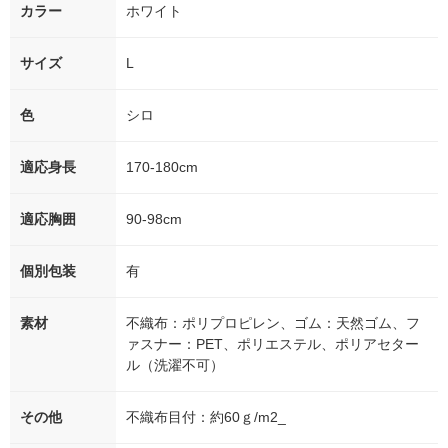
カラー
ホワイト
サイズ
L
色
シロ
適応身長
170-180cm
適応胸囲
90-98cm
個別包装
有
素材
不織布：ポリプロピレン、ゴム：天然ゴム、フ
ァスナー：PET、ポリエステル、ポリアセター
ル（洗濯不可）
その他
不織布目付：約60ｇ/m2_