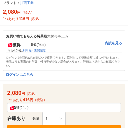
ブランド：
川西工業
2,080
円
（税込）
416
1つあたり
円
（税込）
お買い物でもらえる特典
最大付与率11%
内訳を見る
5
獲得
%
(94pt)
うち4.5%は
利用先・期間限定
ログイン&全額PayPay支払いで獲得できます。原則として税抜金額に対し付与されます。
表示よりも実際の付与数、付与率が少ない場合があります。詳細は内訳からご確認くださ
い。
ログインはこちら
2,080
円
（税込）
416
1つあたり
円
（税込）
5
%
(94pt)
在庫あり
1
数量