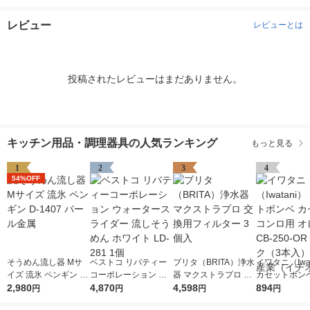
レビュー
レビューとは
投稿されたレビューはまだありません。
キッチン用品・調理器具の人気ランキング
もっと見る
1
2
3
4
54%OFF
そうめん流し器 Mサ
ベストコ リバティー
ブリタ（BRITA）浄水
イワタニ（Iwat
イズ 流氷 ペンギン D-
コーポレーション ウ
器 マクストラプロ 交
カセットボンベ
1407 パール金属
2,980
ォータースライダー
4,870
換用フィルター 3個入
4,598
ットコンロ用 
894
円
円
円
円
流しそうめん ホワイ
ジ CB-250-O