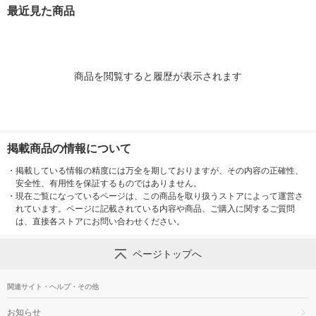
ト LD-281 1個
ク（3本入） 
最近見た商品
（イチオシ）
商品を閲覧すると履歴が表示されます
掲載商品の情報について
・
掲載している情報の精度には万全を期しておりますが、その内容の正確性、
安全性、有用性を保証するものではありません。
・
現在ご覧になっているページは、この商品を取り扱うストアによって運営さ
れています。ページに記載されている内容や商品、ご購入に関するご質問
は、直接各ストアにお問い合わせください。
ページトップへ
関連サイト・ヘルプ・その他
お知らせ