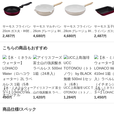
サーモス フライパン
サーモス マルチパン
サーモス フライパン
サーモス 玉子
20cm ガス火・IH対応
26cm グレージュ IH/
28cm グレージュ IH/
ライパン ガス
レッド KFM-020 R1個
2,487
ガス火対応 KFOー026
4,680
ガス火対応 KFO-028
4,680
対応 レッド KF
2,487
円
円
円
円
W GG1個 深型設計 軽
GG 1個 深型設計 軽量
E R1個
量 フッ素化合物不使
フッ素化合物不使用
こちらの商品もおすすめ
用
【水・ミネラルウォー
アイリスフーズ 富士
UCC上島珈琲 UCC T
【水・ミネラ
ター】LOHACO Wate
山の強炭酸水 ラベル
OTONOU（トトノ
ター】LOHACO
r（ロハコウォータ
490
レス 500ml 1箱（24
1,420
ウ） by BLACK無糖 5
1,284
r 410ml 1箱
1,450
円
円
円
円
ー）2L ラベルレス 1
本入）
00ml 1セット（6本）
入）ラベルレ
箱（5本入）（イチオ
オシ） オリジ
商品仕様/スペック
シ） オリジナル