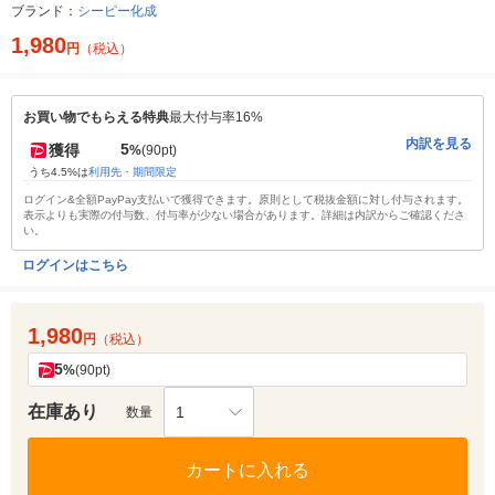
ブランド：
シーピー化成
1,980
円
（税込）
お買い物でもらえる特典
最大付与率16%
内訳を見る
5
獲得
%
(90pt)
うち4.5%は
利用先・期間限定
ログイン&全額PayPay支払いで獲得できます。原則として税抜金額に対し付与されます。
表示よりも実際の付与数、付与率が少ない場合があります。詳細は内訳からご確認くださ
い。
ログインはこちら
1,980
円
（税込）
5
%
(90pt)
在庫あり
1
数量
カートに入れる