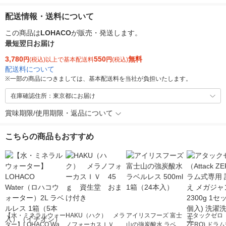
配送情報・送料について
この商品は
LOHACO
が販売・発送します。
最短翌日お届け
3,780
550
無料
円
(税込)以上で基本配送料
円
(税込)
配送料について
※
一部の商品につきましては、基本配送料を当社が負担いたします。
在庫確認住所：東京都にお届け
賞味期限/使用期限・返品について
こちらの商品もおすすめ
【水・ミネラルウォー
HAKU（ハク） メラ
アイリスフーズ 富士
アタックゼロ（A
ター】LOHACO Wate
ノフォーカスＩＶ 4
山の強炭酸水 ラベル
ZERO) ドラ