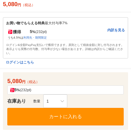
5,080
円
（税込）
お買い物でもらえる特典
最大付与率7%
内訳を見る
5
獲得
%
(232pt)
うち4.5%は
利用先・期間限定
ログイン&全額PayPay支払いで獲得できます。原則として税抜金額に対し付与されます。
表示よりも実際の付与数、付与率が少ない場合があります。詳細は内訳からご確認くださ
い。
ログインはこちら
5,080
円
（税込）
5
%
(232pt)
在庫あり
1
数量
カートに入れる