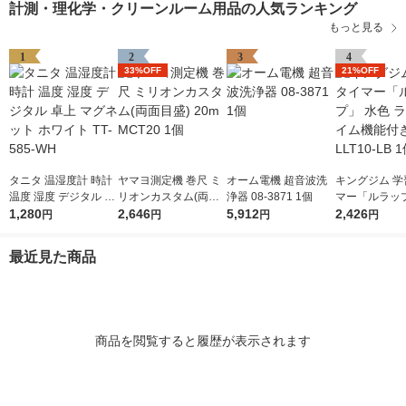
計測・理化学・クリーンルーム用品の人気ランキング
もっと見る
1
2
3
4
33%OFF
21%OFF
タニタ 温湿度計 時計
ヤマヨ測定機 巻尺 ミ
オーム電機 超音波洗
キングジム 学
温度 湿度 デジタル 卓
リオンカスタム(両面
浄器 08-3871 1個
マー「ルラップ
上 マグネット ホワイ
1,280
目盛) 20m MCT20 1個
2,646
5,912
色 ラップタイ
2,426
円
円
円
円
ト TT-585-WH
付き LLT10-L
最近見た商品
商品を閲覧すると履歴が表示されます