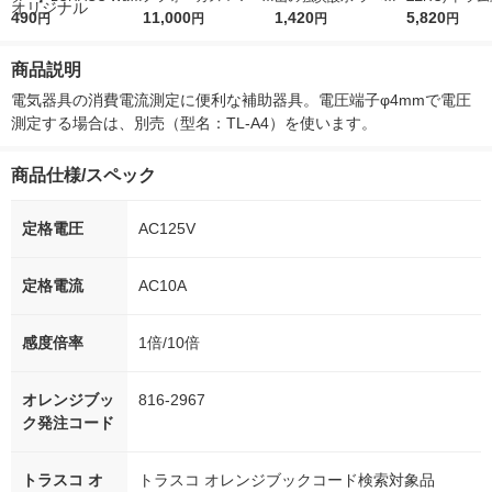
r（ロハコウォータ
490
5ｇ 資生堂 おまけ
11,000
レス 500ml 1箱（24
1,420
詰め替え メガ
5,820
円
円
円
円
ー）2L ラベルレス 1
付き
本入）
ボ 2300g 1
箱（5本入）（イチオ
個入) 洗濯洗剤
商品説明
シ） オリジナル
電気器具の消費電流測定に便利な補助器具。電圧端子φ4mmで電圧
測定する場合は、別売（型名：TL-A4）を使います。
商品仕様/スペック
定格電圧
AC125V
定格電流
AC10A
感度倍率
1倍/10倍
オレンジブッ
816-2967
ク発注コード
トラスコ オ
トラスコ オレンジブックコード検索対象品