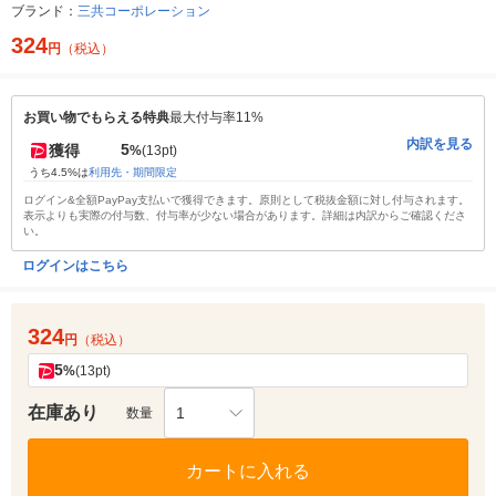
ブランド：
三共コーポレーション
324
円
（税込）
お買い物でもらえる特典
最大付与率11%
内訳を見る
5
獲得
%
(13pt)
うち4.5%は
利用先・期間限定
ログイン&全額PayPay支払いで獲得できます。原則として税抜金額に対し付与されます。
表示よりも実際の付与数、付与率が少ない場合があります。詳細は内訳からご確認くださ
い。
ログインはこちら
324
円
（税込）
5
%
(13pt)
在庫あり
1
数量
カートに入れる