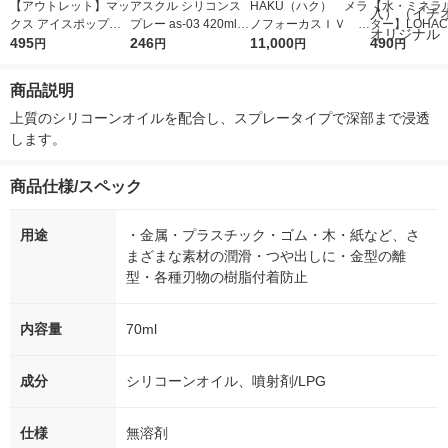
【アウトレット】マッ
アスクル シリコンス
HAKU（ハク） メラ
【水・ミネラ
クス アイスポップマ
プレー as-03 420ml 1
ノフォーカスＩＶ 4
ター】LOHACO
ルチケース シリコン
495
本 オリジナル
246
5ｇ 資生堂 おまけ
11,000
r（ロハコウォ
490
円
円
円
円
ホッチキス針ケース
付き
ー）2L ラベル
パープル NO.10-1M/S
箱（5本入）
商品説明
BB
シ） オリジナ
上質のシリコーンオイルを配合し、スプレータイプで深部まで浸透
します。
商品仕様/スペック
用途
・金属・プラスチック・ゴム・木・紙など、さ
まざまな素材の潤滑・つや出しに・金型の離
型・各種刃物の樹脂付着防止
内容量
70ml
成分
シリコーンオイル、噴射剤/LPG
仕様
無溶剤