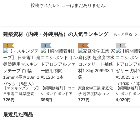
投稿されたレビューはまだありません。
建築資材（内装・外装用品）の人気ランキング
もっと見る
1
2
3
4
【マスキングテープ】
【瞬間接着剤】 コニ
家庭化学工業 家庭化
【瞬間接着剤】
日東電工 建築塗装用
シ ボンド ボンドアロ
学 超強度防水コンク
シ ボンド ボ
マスキングテープ 白
726
ンアルファ一般用瞬間
398
リート補修材1.8kg 20
727
ンアルフアゼ
4,020
円
円
円
円
幅15mm×長さ18m 1
#31204 1本
9938 1袋
間 #30523 
パック（8巻入）
（10本：1本×
最近見た商品