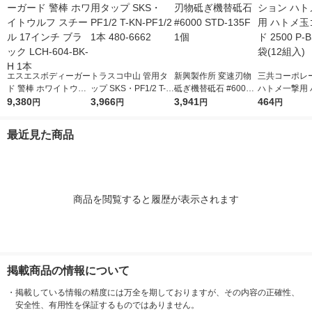
エスエスボディーガー
トラスコ中山 管用タ
新興製作所 変速刃物
三共コーポレ
ド 警棒 ホワイトウル
ップ SKS・PF1/2 T-K
砥ぎ機替砥石 #6000
ハトメ一撃用 
フ スチール 17インチ
9,380
N-PF1/2 1本 480-666
3,966
STD-135F 1個
3,941
玉ゴールド 250
464
円
円
円
円
ブラック LCH-604-B
2
SD 1袋(12組入
K-H 1本
最近見た商品
商品を閲覧すると履歴が表示されます
掲載商品の情報について
・
掲載している情報の精度には万全を期しておりますが、その内容の正確性、
安全性、有用性を保証するものではありません。