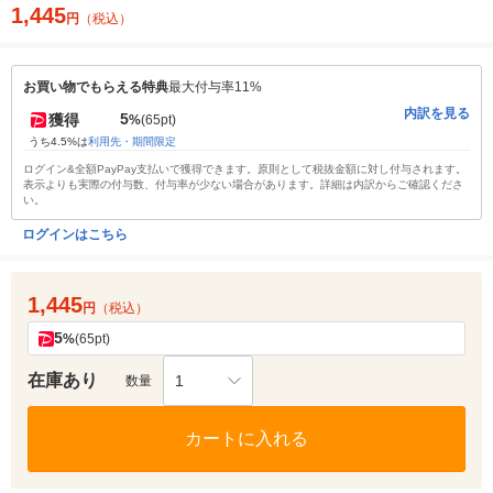
1,445
円
（税込）
お買い物でもらえる特典
最大付与率11%
内訳を見る
5
獲得
%
(65pt)
うち4.5%は
利用先・期間限定
ログイン&全額PayPay支払いで獲得できます。原則として税抜金額に対し付与されます。
表示よりも実際の付与数、付与率が少ない場合があります。詳細は内訳からご確認くださ
い。
ログインはこちら
1,445
円
（税込）
5
%
(65pt)
在庫あり
1
数量
カートに入れる