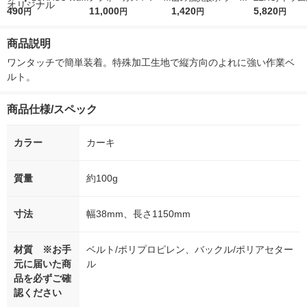
r（ロハコウォータ
490
5ｇ 資生堂 おまけ
11,000
レス 500ml 1箱（24
1,420
詰め替え メガ
5,820
円
円
円
円
ー）2L ラベルレス 1
付き
本入）
ボ 2300g 1
箱（5本入）（イチオ
個入) 洗濯洗剤
商品説明
シ） オリジナル
ワンタッチで簡単装着。特殊加工生地で縦方向のよれに強い作業ベ
ルト。
商品仕様/スペック
カラー
カーキ
質量
約100g
寸法
幅38mm、長さ1150mm
材質 ※お手
ベルト/ポリプロピレン、バックル/ポリアセター
元に届いた商
ル
品を必ずご確
認ください