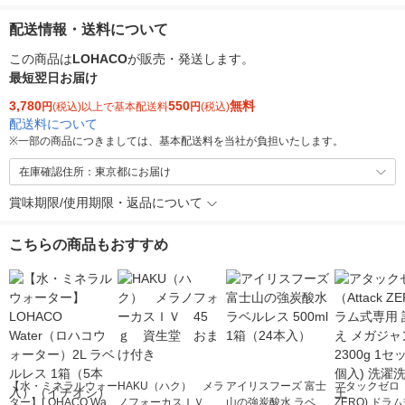
配送情報・送料について
この商品は
LOHACO
が販売・発送します。
最短翌日お届け
3,780
550
無料
円
(税込)以上で基本配送料
円
(税込)
配送料について
※
一部の商品につきましては、基本配送料を当社が負担いたします。
在庫確認住所：東京都にお届け
賞味期限/使用期限・返品について
こちらの商品もおすすめ
【水・ミネラルウォー
HAKU（ハク） メラ
アイリスフーズ 富士
アタックゼロ（A
ター】LOHACO Wate
ノフォーカスＩＶ 4
山の強炭酸水 ラベル
ZERO) ドラ