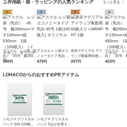
工作用紙・袋・ラッピングの人気ランキング
もっと見る
1
2
3
4
アスクル レジ袋（乳
アスクル レジ袋エコ
岩谷マテリアル アイ
アスクル レ
白） 45号 幅300m
ノミータイプ 乳白 45
ラップ家庭用60枚入
白） 30号 幅
m×マチ140mm×縦53
580
号 1袋(100枚入) オリ
479
り I-WRAP-HT 1個
207
m×マチ130m
423
円
円
円
円
0mm 1袋（100枚
ジナル
0mm 1袋（1
入）（イチオシ） オ
入） オリジ
LOHACOからのおすすめPRアイテム
リジナル
シモジマ クリスタル
シモジマ クリスタル
パック SA4 100枚入 6
パック Sはがき用 100