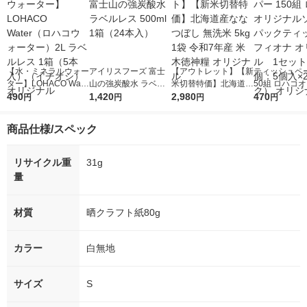
【水・ミネラルウォー
アイリスフーズ 富士
【アウトレット】【新
ティッシュペー
ター】LOHACO Wate
山の強炭酸水 ラベル
米切替特価】北海道産
50組 ロハコ
r（ロハコウォータ
490
レス 500ml 1箱（24
1,420
ななつぼし 無洗米 5k
2,980
ルソフトパッ
470
円
円
円
円
ー）2L ラベルレス 1
本入）
g 1袋 令和7年産 米 木
シュ フィオナ
箱（5本入）（イチオ
徳神糧 オリジナル
ナル 1セット
商品仕様/スペック
シ） オリジナル
個：5個入×2
オリジナル
リサイクル重
31g
量
材質
晒クラフト紙80g
カラー
白無地
サイズ
S