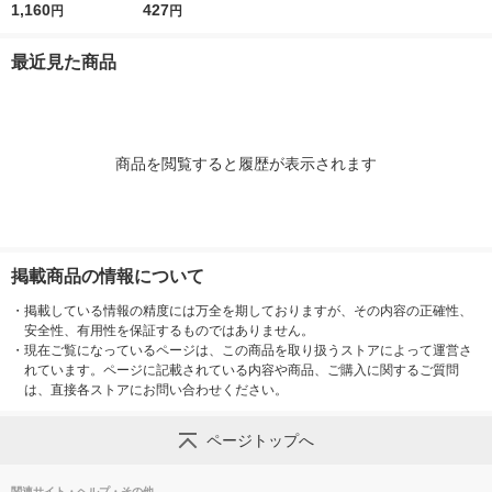
739200 1袋(100枚入)
1,160
枚入 6751700 1袋(10
427
円
円
0枚入)
最近見た商品
商品を閲覧すると履歴が表示されます
掲載商品の情報について
・
掲載している情報の精度には万全を期しておりますが、その内容の正確性、
安全性、有用性を保証するものではありません。
・
現在ご覧になっているページは、この商品を取り扱うストアによって運営さ
れています。ページに記載されている内容や商品、ご購入に関するご質問
は、直接各ストアにお問い合わせください。
ページトップへ
関連サイト・ヘルプ・その他