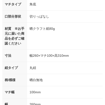
マチタイプ
角底
口部分形状
切りっぱなし
材質 ※お手
晒クラフト紙80g
元に届いた商
品を必ずご確
認ください
寸法
幅260×マチ100×高310mm
紐タイプ
丸紐
柄/模様
晒白無地
マチ幅
100mm
幅
260mm