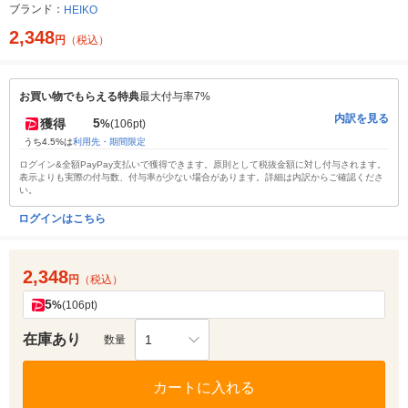
ブランド：
HEIKO
2,348
円
（税込）
お買い物でもらえる特典
最大付与率7%
内訳を見る
5
獲得
%
(106pt)
うち4.5%は
利用先・期間限定
ログイン&全額PayPay支払いで獲得できます。原則として税抜金額に対し付与されます。
表示よりも実際の付与数、付与率が少ない場合があります。詳細は内訳からご確認くださ
い。
ログインはこちら
2,348
円
（税込）
5
%
(106pt)
在庫あり
1
数量
カートに入れる