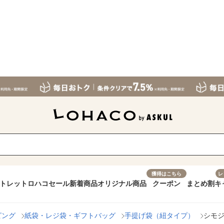
獲得はこちら
レ
トレット
ロハコセール
新着商品
オリジナル商品
クーポン
まとめ割
キ
ピング
紙袋・レジ袋・ギフトバッグ
手提げ袋（紐タイプ）
シモジマ