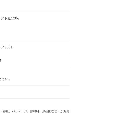
フト紙120g
5349801
4
ださい。
様（容量、パッケージ、原材料、原産国など）が変更