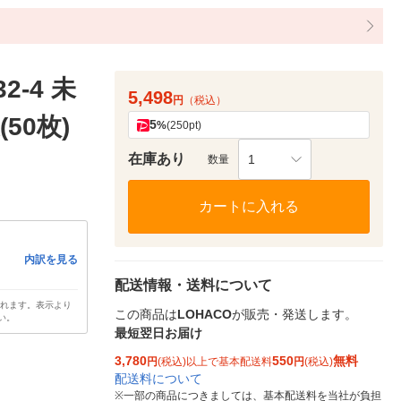
-4 未
5,498
円
（税込）
(50枚)
5
%
(250pt)
在庫あり
1
数量
カートに入れる
内訳を見る
配送情報・送料について
されます。表示より
この商品は
LOHACO
が販売・発送します。
い。
最短翌日お届け
3,780
550
無料
円
(税込)以上で基本配送料
円
(税込)
配送料について
※
一部の商品につきましては、基本配送料を当社が負担