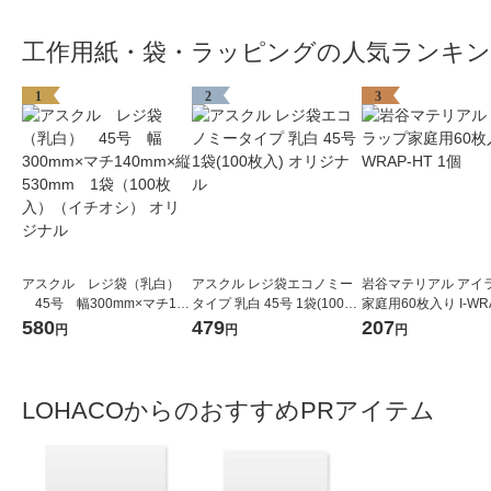
工作用紙・袋・ラッピングの人気ランキ
1
2
3
アスクル レジ袋（乳白）
アスクル レジ袋エコノミー
岩谷マテリアル アイ
45号 幅300mm×マチ140
タイプ 乳白 45号 1袋(100枚
家庭用60枚入り I-WR
mm×縦530mm 1袋（100
入) オリジナル
1個
580
479
207
円
円
円
枚入）（イチオシ） オリジ
ナル
LOHACOからのおすすめPRアイテム