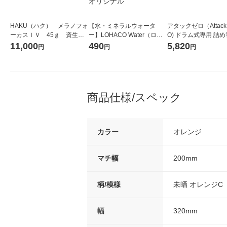
HAKU（ハク） メラノフォ
【水・ミネラルウォータ
アタックゼロ（Attack
ーカスＩＶ 45ｇ 資生
ー】LOHACO Water（ロハ
O) ドラム式専用 詰め
堂 おまけ付き
コウォーター）2L ラベルレ
ガジャンボ 2300g 1
11,000
490
5,820
円
円
円
ス 1箱（5本入）（イチオ
（2個入) 洗濯洗剤 花
シ） オリジナル
商品仕様/スペック
カラー
オレンジ
マチ幅
200mm
柄/模様
未晒 オレンジC
幅
320mm