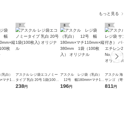
もっと見る
7
8
9
（乳白）
アスクル レジ袋エコノミー
アスクル レジ袋（乳白）
アスクル 海を
×マチ130
タイプ 乳白 20号 1袋(100枚
12号 幅180mm×マチ110
サンゴ （寄付
袋（100
入) オリジナル
mm×縦380mm 1袋（100
オマスポリエチレ
238
196
811
円
円
円
枚入） オリジナル
5号 No.45 1
オリジナル