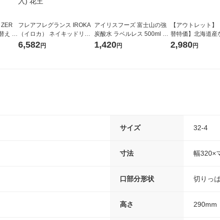
 ZER
フレアフレグランス IROKA
アイリスフーズ 富士山の強
【アウトレット】
替え メ
（イロカ） ネイキッドリリ
炭酸水 ラベルレス 500ml 1
替特価】北海道産
セット
ーの香り 柔軟剤 詰め替え 超
箱（24本入）
し 無洗米 5kg 1
6,582
1,420
2,980
円
円
円
王
特大 1200ml 1セット（5個
米 木徳神糧 オリ
入) 花王
サイズ
32-4
寸法
幅320×
口部分形状
切りっ
高さ
290mm