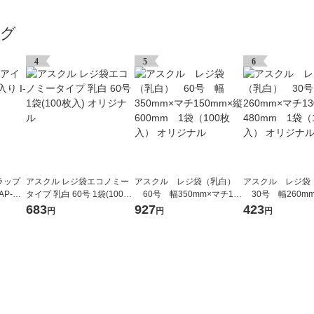
ング
4
5
6
ラップ
アスクル レジ袋エコノミー
アスクル レジ袋（乳白）
アスクル レジ袋
AP-HT
タイプ 乳白 60号 1袋(100枚
60号 幅350mm×マチ150
30号 幅260mm
入) オリジナル
mm×縦600mm 1袋（100
mm×縦480mm 1
683
927
423
円
円
円
枚入） オリジナル
枚入） オリジナル