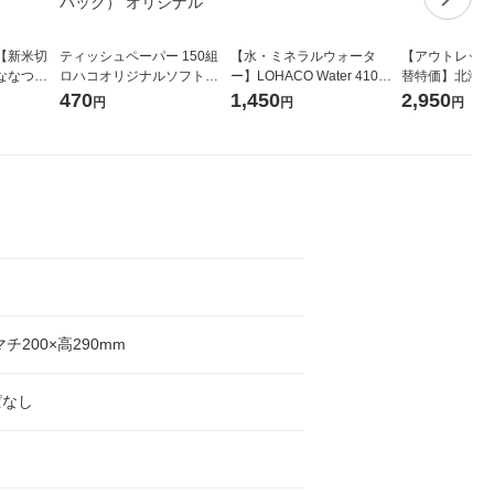
【新米切
ティッシュペーパー 150組
【水・ミネラルウォータ
【アウトレット
ななつぼ
ロハコオリジナルソフトパ
ー】LOHACO Water 410ml
替特価】北海道
袋 令和7年産
ックティッシュ フィオナ オ
1箱（20本入）ラベルレス
し 精白米 5kg
470
1,450
2,950
円
円
円
ジナル
リジナル 1セット（10個：
（イチオシ） オリジナル
米 木徳神糧 オ
5個入×2パック） オリジナ
ル
マチ200×高290mm
ぱなし