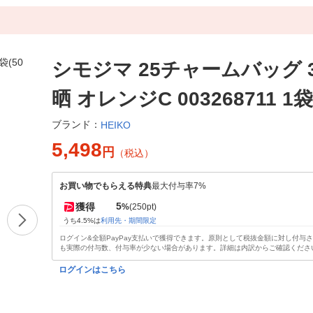
シモジマ 25チャームバッグ 32
晒 オレンジC 003268711 1袋
ブランド：
HEIKO
5,498
円
（税込）
お買い物でもらえる特典
最大付与率7%
5
獲得
%
(250pt)
うち4.5%は
利用先・期間限定
ログイン&全額PayPay支払いで獲得できます。原則として税抜金額に対し付与
も実際の付与数、付与率が少ない場合があります。詳細は内訳からご確認くださ
ログインはこちら