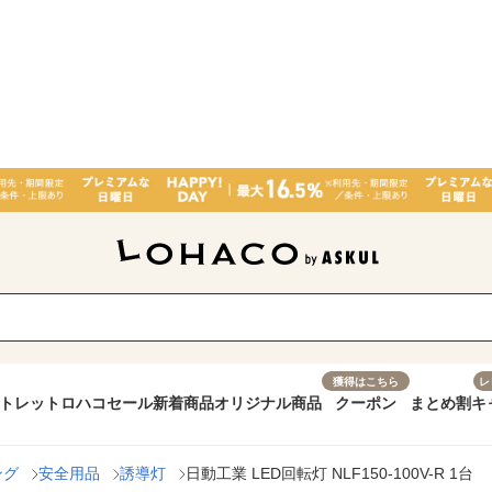
獲得はこちら
レ
トレット
ロハコセール
新着商品
オリジナル商品
クーポン
まとめ割
キ
ング
安全用品
誘導灯
日動工業 LED回転灯 NLF150-100V-R 1台