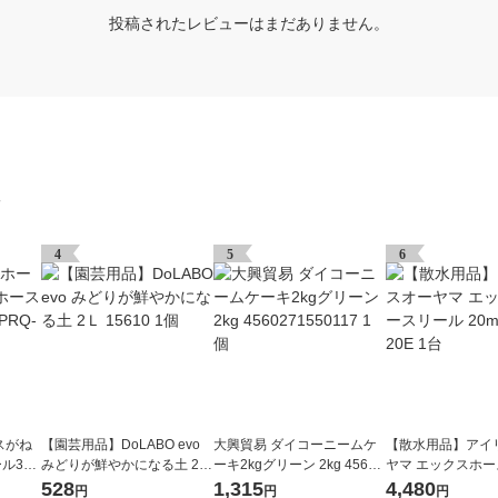
投稿されたレビューはまだありません。
グ
4
5
6
スがね
【園芸用品】DoLABO evo
大興貿易 ダイコーニームケ
【散水用品】アイ
ル30
みどりが鮮やかになる土 2Ｌ
ーキ2kgグリーン 2kg 45602
ヤマ エックスホ
台
15610 1個
71550117 1個
20m XHR-20E 1台
528
1,315
4,480
円
円
円