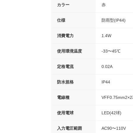
カラー
赤
仕様
防雨型(IP44)
消費電力
1.4W
使用環境温度
-33〜45℃
定格電流
0.02A
防水規格
IP44
電線種
VFF0.75mm2×2
使用電球
LED(42球)
入力電圧範囲
AC90〜110V