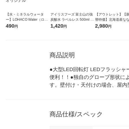
【水・ミネラルウォータ
アイリスフーズ 富士山の強
【アウトレット】【
ー】LOHACO Water（ロハ
炭酸水 ラベルレス 500ml 1
替特価】北海道産な
コウォーター）2L ラベルレ
箱（24本入）
し 無洗米 5kg 1袋 
490
1,420
2,980
円
円
円
ス 1箱（5本入）（イチオ
米 木徳神糧 オリジナ
シ） オリジナル
商品説明
●大型LED回転灯 LEDフラッシ
便利！！●独自のグローブ形状に
す。壁付け・天付けの場合、屋内
商品仕様/スペック