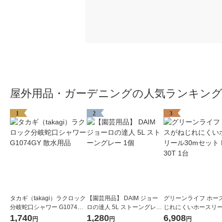
屋外用品・ガーデニングの人気ランキン
1
2
3
タカギ（takagi）ラクロック
【園芸用品】 DAIM ジョー
グリーンライフ ホー
分岐蛇口シャワー G1074GY
ロの達人 5L ストーングレー
じれにくいホースリー
散水用品
1個
mセット PRQ-30T 1
1,740
1,280
6,908
円
円
円