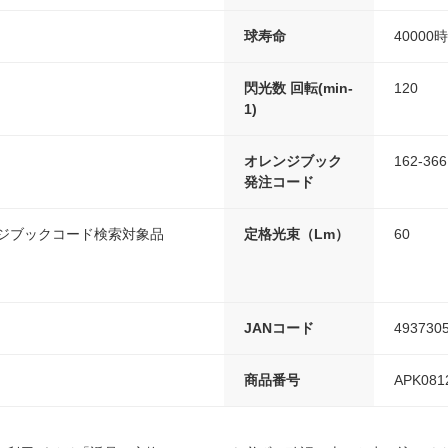
球寿命
40000
閃光数 回転(min-
120
1)
オレンジブック
162-366
発注コード
ンジブックコード検索対象品
定格光束（Lm）
60
JANコード
493730
商品番号
APK081