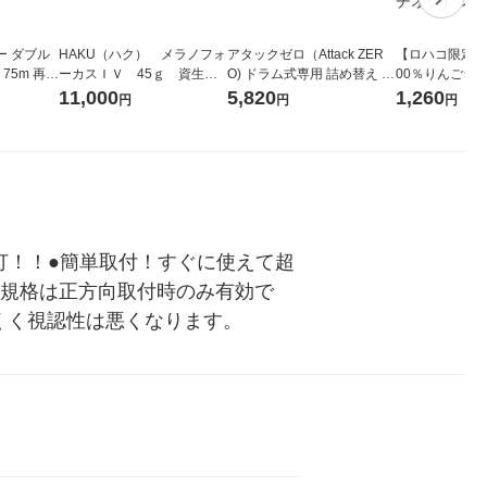
ー ダブル
HAKU（ハク） メラノフォ
アタックゼロ（Attack ZER
【ロハコ限定】
生
ーカスＩＶ 45ｇ 資生
O) ドラム式専用 詰め替え メ
00％りんごジュー
ィフラワー
堂 おまけ付き
ガジャンボ 2300g 1セット
箱（18本入）
11,000
5,820
1,260
円
円
円
パック12
（2個入) 洗濯洗剤 花王
【クイズ付き】
り
ク】（イチオシ
ル
回転灯！！●簡単取付！すぐに使えて超
水規格は正方向取付時のみ有効で
くく視認性は悪くなります。