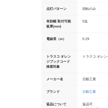
点灯パターン
回転のみ
有効幅 取付可能
5迄
板厚(mm)
電線長（m）
0.29
トラスコ オレン
トラスコ オレ
ジブックコード
検索対象
メーカー名
日動工業
ブランド
日動工業
返品について
返品可