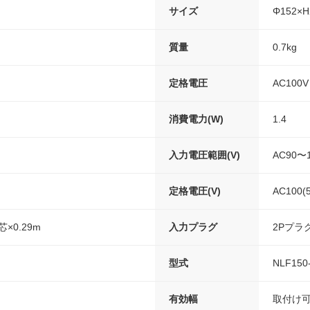
サイズ
Φ152×
質量
0.7kg
定格電圧
AC100V
消費電力(W)
1.4
入力電圧範囲(V)
AC90〜
定格電圧(V)
AC100(5
芯×0.29m
入力プラグ
2Pプラ
型式
NLF150
有効幅
取付け可