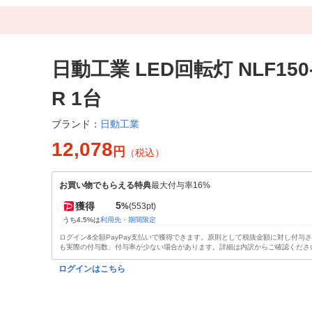
日動工業 LED回転灯 NLF150-
R 1台
日動工業
ブランド：
12,078
円
（税込）
お買い物でもらえる特典
最大付与率16%
5
獲得
%
(553pt)
うち4.5%は
利用先・期間限定
ログイン&全額PayPay支払いで獲得できます。原則として税抜金額に対し付与
も実際の付与数、付与率が少ない場合があります。詳細は内訳からご確認くださ
ログインはこちら