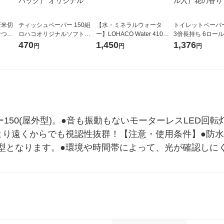
新米切
ティッシュペーパー 150組
【水・ミネラルウォータ
トイレットペーパ
なつぼ
ロハコオリジナルソフトパ
ー】LOHACO Water 410ml
3倍長持ち 6ロール 75m 再
令和7年産
ックティッシュ フィオナ オ
1箱（20本入）ラベルレス
紙配合 スコッテ
470
1,450
1,376
円
円
円
ル
リジナル 1セット（10個：
（イチオシ） オリジナル
パック 1セット（2
5個入×2パック） オリジナ
ロール入）花の香
ル
ャー150(屋外型)。●音も振動もないモーターレスLED
より遠くからでも視認性抜群！【注意・使用条件】●防
型となります。●環境や時間帯によって、光が確認しに