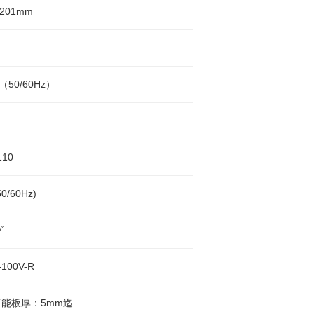
H201mm
（50/60Hz）
110
0/60Hz)
グ
-100V-R
能板厚：5mm迄