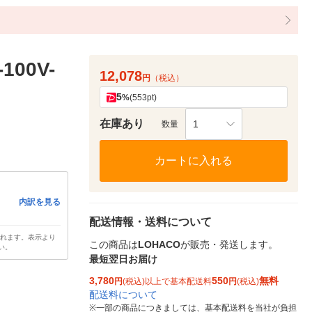
100V-
12,078
円
（税込）
5
%
(553pt)
在庫あり
1
数量
カートに入れる
内訳を見る
配送情報・送料について
されます。表示より
この商品は
LOHACO
が販売・発送します。
い。
最短翌日お届け
3,780
550
無料
円
(税込)以上で基本配送料
円
(税込)
配送料について
※
一部の商品につきましては、基本配送料を当社が負担