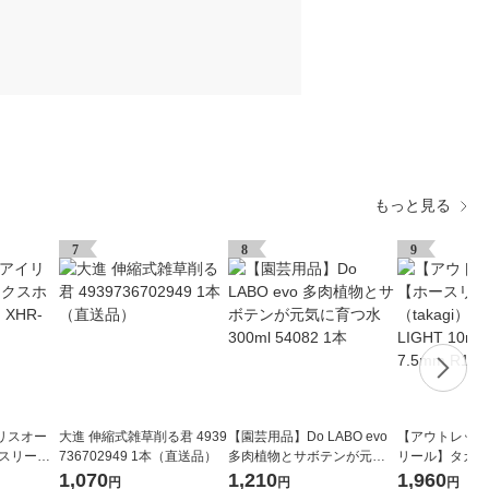
もっと見る
7
8
9
リスオー
大進 伸縮式雑草削る君 4939
【園芸用品】Do LABO evo
【アウトレット
ースリール
736702949 1本（直送品）
多肉植物とサボテンが元気
リール】タカギ（
に育つ水 300ml 54082 1本
ーロラLIGHT 1
1,070
1,210
1,960
円
円
円