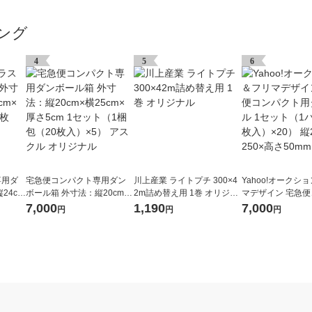
ング
4
5
6
専用ダ
宅急便コンパクト専用ダン
川上産業 ライトプチ 300×4
Yahoo!オークシ
24cm
ボール箱 外寸法：縦20cm×
2m詰め替え用 1巻 オリジナ
マデザイン 宅急
1梱包
横25cm×厚さ5cm 1セット
ル
ト用ダンボール 1
7,000
1,190
7,000
円
円
円
（1梱包（20枚入）×5） ア
パック（5枚入）×2
スクル オリジナル
0×横250×高さ50