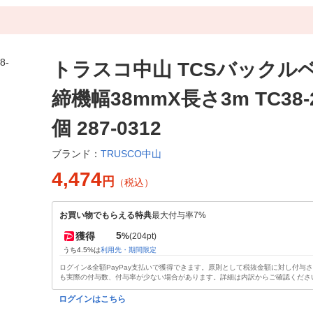
トラスコ中山 TCSバックル
締機幅38mmX長さ3m TC38-2
個 287-0312
TRUSCO中山
ブランド：
4,474
円
（税込）
お買い物でもらえる特典
最大付与率7%
5
獲得
%
(204pt)
うち4.5%は
利用先・期間限定
ログイン&全額PayPay支払いで獲得できます。原則として税抜金額に対し付与
も実際の付与数、付与率が少ない場合があります。詳細は内訳からご確認くださ
ログインはこちら