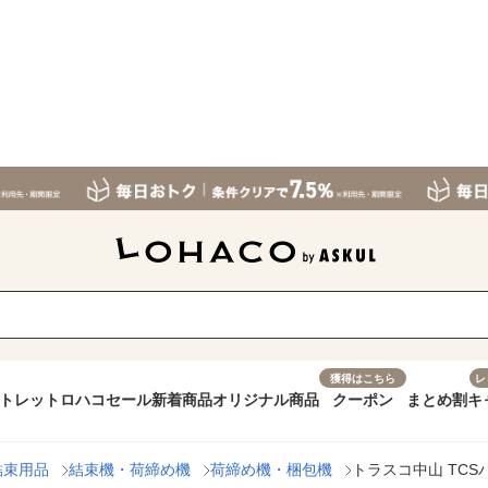
獲得はこちら
レ
トレット
ロハコセール
新着商品
オリジナル商品
クーポン
まとめ割
キ
結束用品
結束機・荷締め機
荷締め機・梱包機
トラスコ中山 TCSバッ