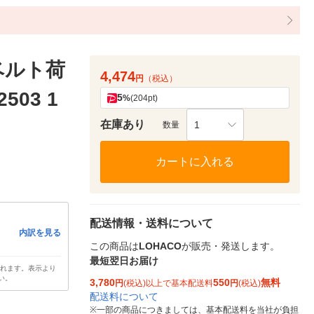
ベルト荷
4,474
円
（税込）
503 1
5
%
(204pt)
在庫あり
1
数量
カートに入れる
配送情報・送料について
内訳を見る
この商品は
LOHACO
が販売・発送します。
最短翌日お届け
されます。表示より
い。
3,780
550
無料
円
(税込)以上で基本配送料
円
(税込)
配送料について
※
一部の商品につきましては、基本配送料を当社が負担