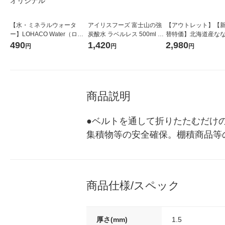
【水・ミネラルウォータ
アイリスフーズ 富士山の強
【アウトレット】【
ー】LOHACO Water（ロハ
炭酸水 ラベルレス 500ml 1
替特価】北海道産な
コウォーター）2L ラベルレ
箱（24本入）
し 無洗米 5kg 1袋 
490
1,420
2,980
円
円
円
ス 1箱（5本入）（イチオ
米 木徳神糧 オリジナ
シ） オリジナル
商品説明
●ベルトを通して折りたたむだけの
集積物等の安全確保。棚積商品等
商品仕様/スペック
厚さ(mm)
1.5