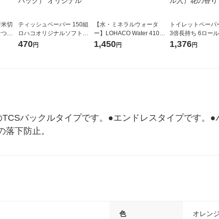
新米切
ティッシュペーパー 150組
【水・ミネラルウォータ
トイレットペーパ
なつぼ
ロハコオリジナルソフトパ
ー】LOHACO Water 410ml
3倍長持ち 6ロール 75m 再
令和7年産
ックティッシュ フィオナ オ
1箱（20本入）ラベルレス
紙配合 スコッテ
470
1,450
1,376
円
円
円
ル
リジナル 1セット（10個：
（イチオシ） オリジナル
パック 1セット（2
5個入×2パック） オリジナ
ロール入）花の香
ル
TCSバックルタイプです。●エンドレスタイプです。●
の落下防止。
色
オレン