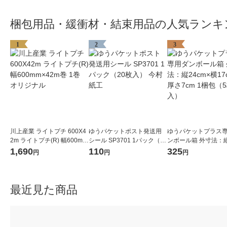
梱包用品・緩衝材・結束用品の人気ランキ
1
2
3
川上産業 ライトプチ 600X4
ゆうパケットポスト発送用
ゆうパケットプラス
2m ライトプチ(R) 幅600mm
シール SP3701 1パック（20
ンボール箱 外寸法：縦
×42m巻 1巻 オリジナル
枚入） 今村紙工
×横17cm×厚さ7cm 
1,690
110
325
円
円
円
（5枚入）
最近見た商品