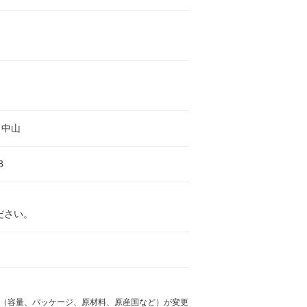
コ中山
8
ださい。
様（容量、パッケージ、原材料、原産国など）が変更