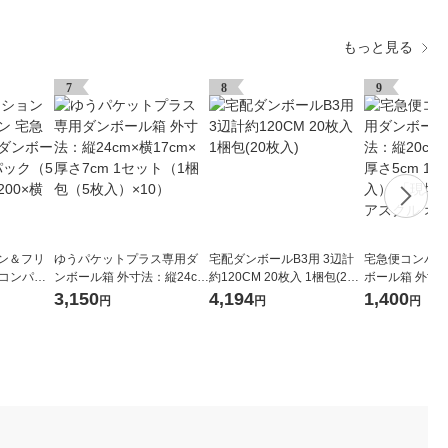
もっと見る
7
8
9
ョン＆フリ
ゆうパケットプラス専用ダ
宅配ダンボールB3用 3辺計
宅急便コンパク
便コンパク
ンボール箱 外寸法：縦24cm
約120CM 20枚入 1梱包(20
ボール箱 外寸法
セット（1
×横17cm×厚さ7cm 1セット
枚入)
横25cm×厚さ5
3,150
4,194
1,400
円
円
円
0） 縦20
（1梱包（5枚入）×10）
0枚入） 「現
mm
アスクル オリ