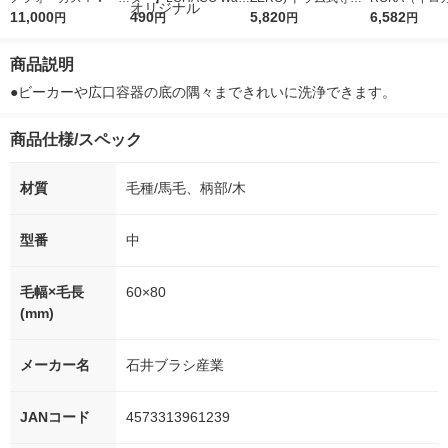
5ｇ 資生堂 おまけ
11,000
r（ロハコウォータ
490
詰め替え メガジャン
5,820
イキッドリリ
6,582
円
円
円
円
付き
ー）2L ラベルレス 1
ボ 2300g 1セット（2
柔軟剤 詰め替
箱（5本入）（イチオ
個入) 洗濯洗剤 花王
大 1200ml 
商品説明
シ） オリジナル
（5個入) 花王
●ビーカーや広口容器の底の隅々まできれいに洗浄できます。
商品仕様/スペック
材質
毛種/馬毛、柄部/木
型番
中
毛幅×毛長
60×80
(mm)
メーカー名
石井ブラシ産業
JANコード
4573313961239