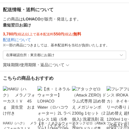
配送情報・送料について
この商品は
LOHACO
が販売・発送します。
最短翌日お届け
3,780
550
無料
円
(税込)以上で基本配送料
円
(税込)
配送料について
※
一部の商品につきましては、基本配送料を当社が負担いたします。
在庫確認住所：東京都にお届け
賞味期限/使用期限・返品について
こちらの商品もおすすめ
HAKU（ハク） メラ
【水・ミネラルウォー
アタックゼロ（Attack
フレアフレグラ
ノフォーカスＩＶ 4
ター】LOHACO Wate
ZERO) ドラム式専用
ROKA（イロ