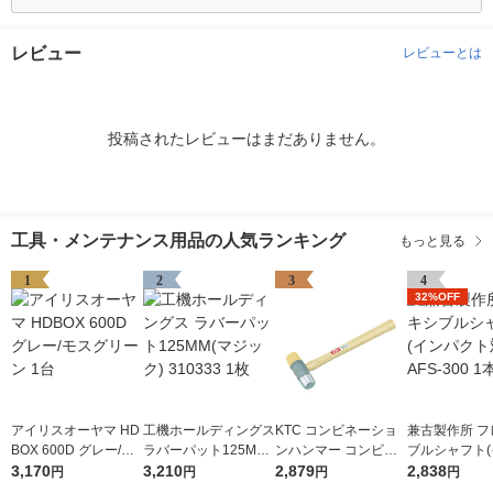
レビュー
レビューとは
投稿されたレビューはまだありません。
工具・メンテナンス用品の人気ランキング
もっと見る
1
2
3
4
32%OFF
アイリスオーヤマ HD
工機ホールディングス
KTC コンビネーショ
兼古製作所 フ
BOX 600D グレー/モ
ラバーパット125MM
ンハンマー コンビハ
ブルシャフト
スグリーン 1台
3,170
(マジック) 310333 1
3,210
ンマ 1ポンド 頭径32
2,879
クト対応) AFS-
2,838
円
円
円
円
枚
mm、33mm 頭長100
本