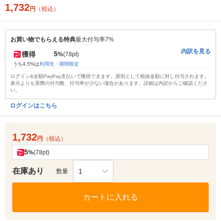
1,732
円
（税込）
お買い物でもらえる特典
最大付与率7%
内訳を見る
5
獲得
%
(78pt)
うち4.5%は
利用先・期間限定
ログイン&全額PayPay支払いで獲得できます。原則として税抜金額に対し付与されます。
表示よりも実際の付与数、付与率が少ない場合があります。詳細は内訳からご確認くださ
い。
ログインはこちら
1,732
円
（税込）
5
%
(78pt)
在庫あり
1
数量
カートに入れる