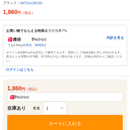
ブランド：
MITSUGIRON
1,860
円
（税込）
お買い物でもらえる特典
最大付与率7%
内訳を見る
5
獲得
%
(84pt)
うち4.5%は
利用先・期間限定
ログイン&全額PayPay支払いで獲得できます。原則として税抜金額に対し付与されます。
表示よりも実際の付与数、付与率が少ない場合があります。詳細は内訳からご確認くださ
い。
ログインはこちら
1,860
円
（税込）
5
%
(84pt)
在庫あり
1
数量
カートに入れる