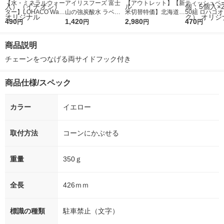
【水・ミネラルウォー
アイリスフーズ 富士
【アウトレット】【新
ティッシュペー
ター】LOHACO Wate
山の強炭酸水 ラベル
米切替特価】北海道産
50組 ロハコ
r（ロハコウォータ
490
レス 500ml 1箱（24
1,420
ななつぼし 無洗米 5k
2,980
ルソフトパッ
470
円
円
円
円
ー）2L ラベルレス 1
本入）
g 1袋 令和7年産 米 木
シュ フィオナ
箱（5本入）（イチオ
徳神糧 オリジナル
ナル 1セット
商品説明
シ） オリジナル
個：5個入×2
オリジナル
チェーンをつなげる両サイドフック付き
商品仕様/スペック
カラー
イエロー
取付方法
コーンにかぶせる
重量
350ｇ
全長
426ｍｍ
標識の種類
駐車禁止（文字）