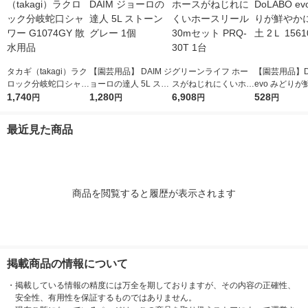
タカギ（takagi）ラク
【園芸用品】 DAIM ジ
グリーンライフ ホー
【園芸用品】D
ロック分岐蛇口シャワ
ョーロの達人 5L スト
スがねじれにくいホー
evo みどり
ー G1074GY 散水用品
1,740
ーングレー 1個
1,280
スリール30mセット P
6,908
なる土 2Ｌ 15
528
円
円
円
円
RQ-30T 1台
最近見た商品
商品を閲覧すると履歴が表示されます
掲載商品の情報について
・
掲載している情報の精度には万全を期しておりますが、その内容の正確性、
安全性、有用性を保証するものではありません。