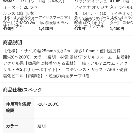
【水・ミネラルウォー
アイリスフーズ 富士
ティッシュペーパー 1
【水・ミネラ
ター】LOHACO Wate
山の強炭酸水 ラベル
50組 ロハコオリジナ
ター】LOHACO
r（ロハコウォータ
490
レス 500ml 1箱（24
1,420
ルソフトパックティッ
470
r 410ml 1箱
1,450
円
円
円
円
ー）2L ラベルレス 1
本入）
シュ フィオナ オリジ
入）ラベルレ
箱（5本入）（イチオ
ナル 1セット（10
オシ） オリジ
商品説明
シ） オリジナル
個：5個入×2パック）
オリジナル
【仕様】・サイズ:幅25mm×長さ2m　厚さ1.0mm・使用温度範
囲:-20〜200℃・カラー:透明・材質:基材/アクリルフォーム　粘着剤/
アクリル系【効果的に接着できる素材】　鉄・アルミニウム・アク
リル・PC(ポリカーボネイト)・　ステンレス・ガラス・ABS・硬質
塩化ビニル【内容物】・超強力両面テープ:1巻　
商品仕様/スペック
使用可能温度
-20〜200℃
範囲
カラー
透明