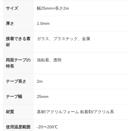
サイズ
幅25mm×長さ2m
厚さ
1.0mm
接着できる素
ガラス、プラスチック、金属
材
両面テープの
強粘着、透明
特長
テープ長さ
2m
テープ幅
25mm
材質
基材/アクリルフォーム 粘着剤/アクリル系
使用温度範囲
-20〜200℃