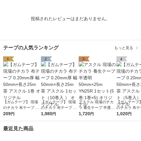
投稿されたレビューはまだありません。
テープの人気ランキング
もっと見る
1
2
3
4
【ガムテープ】 現場
【ガムテープ】 現場
アスクル 現場のチカ
【ガムテープ】
のチカラ 布テープ 0.2
のチカラ 布テープ 0.2
ラ 養生テープ 半透明
のチカラ 布テー
0mm厚 幅50mm×長さ
209
0mm厚 幅50mm×長さ
1,980
50mm×25m YN25R 1
1,720
0mm厚 幅50
1,020
円
円
円
円
25m 茶 アスクル 1巻
25m 茶 アスクル 1セ
セット(5巻:1巻×5) オ
25m 茶 アスク
オリジナル
ット（10巻入 ） オリ
リジナル
ット（5巻入）
最近見た商品
ジナル
ナル