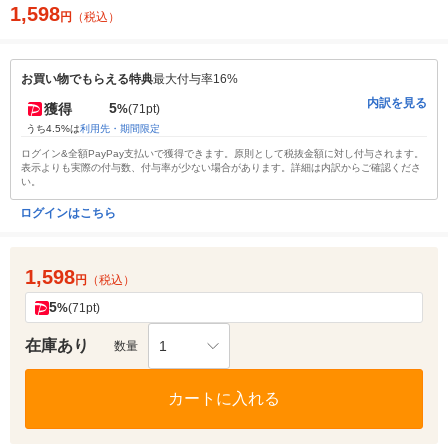
1,598
円
（税込）
お買い物でもらえる特典
最大付与率16%
内訳を見る
5
獲得
%
(71pt)
うち4.5%は
利用先・期間限定
ログイン&全額PayPay支払いで獲得できます。原則として税抜金額に対し付与されます。
表示よりも実際の付与数、付与率が少ない場合があります。詳細は内訳からご確認くださ
い。
ログインはこちら
1,598
円
（税込）
5
%
(71pt)
在庫あり
1
数量
カートに入れる