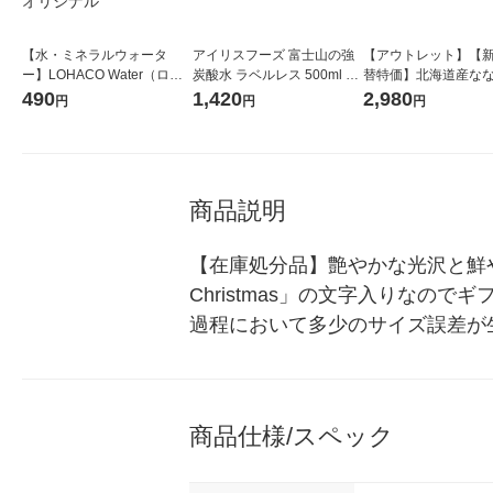
【水・ミネラルウォータ
アイリスフーズ 富士山の強
【アウトレット】【
ー】LOHACO Water（ロハ
炭酸水 ラベルレス 500ml 1
替特価】北海道産な
コウォーター）2L ラベルレ
箱（24本入）
し 無洗米 5kg 1袋 
490
1,420
2,980
円
円
円
ス 1箱（5本入）（イチオ
米 木徳神糧 オリジナ
シ） オリジナル
商品説明
【在庫処分品】艶やかな光沢と鮮や
Christmas」の文字入りな
過程において多少のサイズ誤差が
商品仕様/スペック