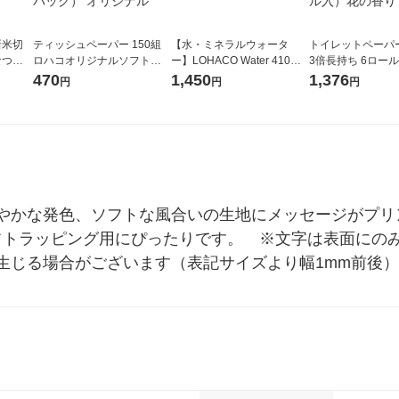
新米切
ティッシュペーパー 150組
【水・ミネラルウォータ
トイレットペーパ
なつぼ
ロハコオリジナルソフトパ
ー】LOHACO Water 410ml
3倍長持ち 6ロール 75m 再
令和7年産
ックティッシュ フィオナ オ
1箱（20本入）ラベルレス
紙配合 スコッテ
470
1,450
1,376
円
円
円
ル
リジナル 1セット（10個：
（イチオシ） オリジナル
パック 1セット（2
5個入×2パック） オリジナ
ロール入）花の香
ル
かな発色、ソフトな風合いの生地にメッセージがプリント
のでギフトラッピング用にぴったりです。　※文字は表面に
生じる場合がございます（表記サイズより幅1mm前後