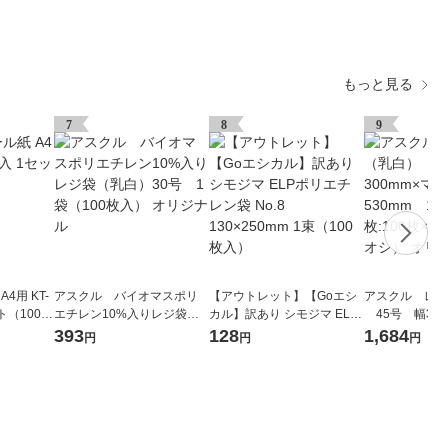
もっと見る
7
8
9
4用 KT-
アスクル バイオマスポリ
【アウトレット】【Goエシ
アスクル レジ
ット（100枚
エチレン10%入りレジ袋
カル】訳あり シモジマ ELP
45号 幅300
（乳白）30号 1袋（100枚
ポリエチレン袋 No.8 130×2
mm×縦530m
393
128
1,684
円
円
円
入） オリジナル
50mm 1束（100枚入）
00枚:100枚×
シ） オリジナ