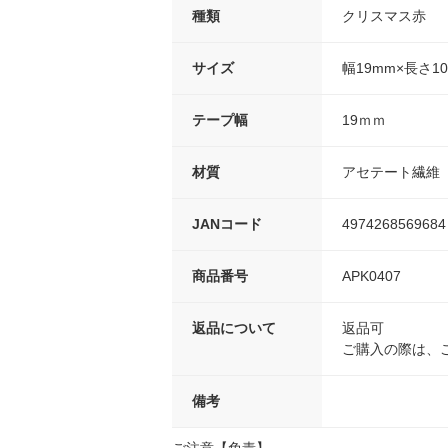
種類
クリスマス赤
サイズ
幅19mm×長さ1
テープ幅
19ｍｍ
材質
アセテート繊維
JANコード
4974268569684
商品番号
APK0407
返品について
返品可
ご購入の際は、
備考