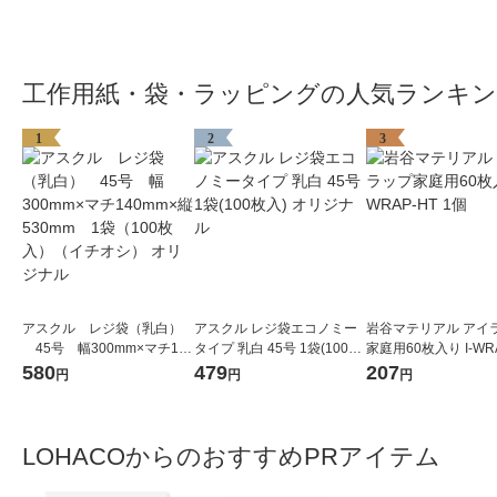
工作用紙・袋・ラッピングの人気ランキ
1
2
3
アスクル レジ袋（乳白）
アスクル レジ袋エコノミー
岩谷マテリアル アイ
45号 幅300mm×マチ140
タイプ 乳白 45号 1袋(100枚
家庭用60枚入り I-WR
mm×縦530mm 1袋（100
入) オリジナル
1個
580
479
207
円
円
円
枚入）（イチオシ） オリジ
ナル
LOHACOからのおすすめPRアイテム