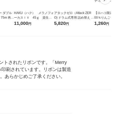
ー ダブル
HAKU（ハク） メラノフォ
アタックゼロ（Attack ZER
【ロハコ限定】
生
ーカスＩＶ 45ｇ 資生
O) ドラム式専用 詰め替え メ
00％りんごジュー
ィフラワー
堂 おまけ付き
ガジャンボ 2300g 1セット
箱（18本入）
11,000
5,820
1,260
円
円
円
パック12
（2個入) 洗濯洗剤 花王
【クイズ付き】
り
ク】（イチオシ
ル
されたリボンです。「Merry 
のみ印刷されています。リボンは製造
）。あらかじめご了承ください。