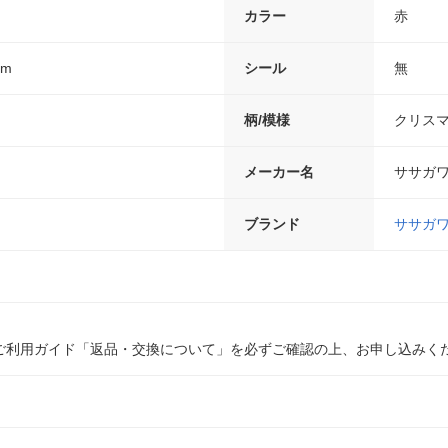
カラー
赤
0m
シール
無
柄/模様
クリス
メーカー名
ササガ
ブランド
ササガ
ご利用ガイド「返品・交換について」を必ずご確認の上、お申し込みく