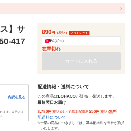
ス】サ
890
円
（税込）
アウトレット
-417
5
%
(40pt)
在庫切れ
カートに入れる
配送情報・送料について
この商品は
LOHACO
が販売・発送します。
内訳を見る
最短翌日お届け
3,780
550
無料
円
(税込)以上で基本配送料
円
(税込)
されます。表示より
い。
配送料について
※
一部の商品につきましては、基本配送料を当社が負担
いたします。