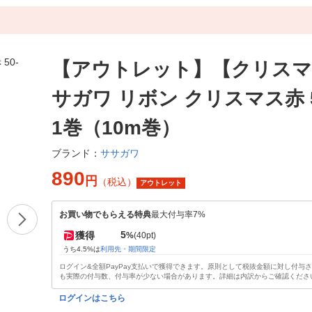
【アウトレット】【クリスマ
サガワ リボン クリスマス赤 50
1巻（10m巻）
ササガワ
ブランド：
890
円
（税込）
アウトレット
お買い物でもらえる特典
最大付与率7%
5
獲得
%
(40pt)
うち4.5%は
利用先・期間限定
ログイン&全額PayPay支払いで獲得できます。原則として税抜金額に対し付与
も実際の付与数、付与率が少ない場合があります。詳細は内訳からご確認くださ
ログインはこちら