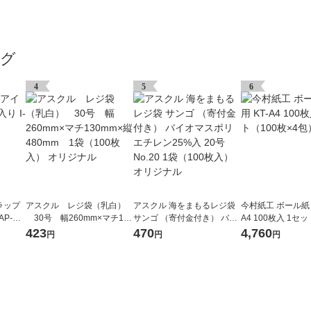
ング
4
5
6
ラップ
アスクル レジ袋（乳白）
アスクル 海をまもるレジ袋
今村紙工 ボール紙 A
AP-HT
30号 幅260mm×マチ130
サンゴ （寄付金付き） バイ
A4 100枚入 1セ
mm×縦480mm 1袋（100
オマスポリエチレン25%入 2
×4包）
423
470
4,760
円
円
円
枚入） オリジナル
0号 No.20 1袋（100枚入）
オリジナル