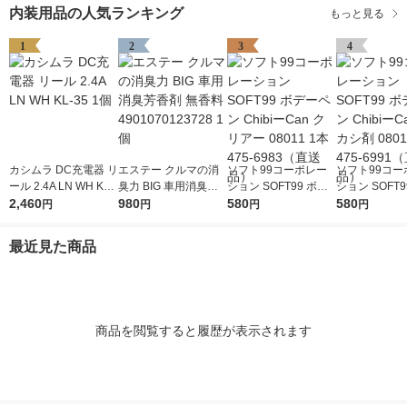
内装用品の人気ランキング
もっと見る
1
2
3
4
カシムラ DC充電器 リ
エステー クルマの消
ソフト99コーポレー
ソフト99コー
ール 2.4A LN WH KL-
臭力 BIG 車用消臭芳
ション SOFT99 ボデ
ション SOFT9
35 1個
2,460
香剤 無香料 4901070
980
ーペン ChibiーCan ク
580
ーペン Chibi
580
円
円
円
円
123728 1個
リアー 08011 1本 475
カシ剤 08012 
-6983（直送品）
-6991（直送
最近見た商品
商品を閲覧すると履歴が表示されます