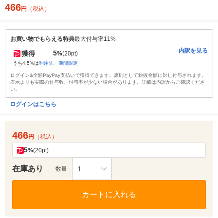
466
円
（税込）
お買い物でもらえる特典
最大付与率11%
内訳を見る
5
獲得
%
(20pt)
うち4.5%は
利用先・期間限定
ログイン&全額PayPay支払いで獲得できます。原則として税抜金額に対し付与されます。
表示よりも実際の付与数、付与率が少ない場合があります。詳細は内訳からご確認くださ
い。
ログインはこちら
466
円
（税込）
5
%
(20pt)
在庫あり
1
数量
カートに入れる