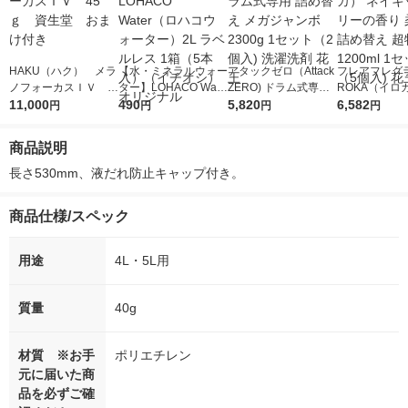
HAKU（ハク） メラ
【水・ミネラルウォー
アタックゼロ（Attack
フレアフレグラ
ノフォーカスＩＶ 4
ター】LOHACO Wate
ZERO) ドラム式専用
ROKA（イロ
5ｇ 資生堂 おまけ
11,000
r（ロハコウォータ
490
詰め替え メガジャン
5,820
イキッドリリ
6,582
円
円
円
円
付き
ー）2L ラベルレス 1
ボ 2300g 1セット（2
柔軟剤 詰め替
箱（5本入）（イチオ
個入) 洗濯洗剤 花王
大 1200ml 
商品説明
シ） オリジナル
（5個入) 花王
長さ530mm、液だれ防止キャップ付き。
商品仕様/スペック
用途
4L・5L用
質量
40g
材質 ※お手
ポリエチレン
元に届いた商
品を必ずご確