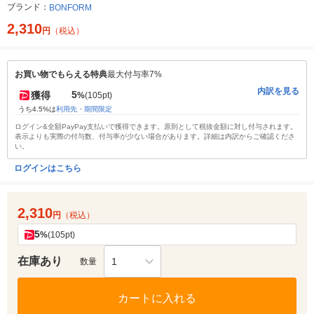
ブランド：
BONFORM
2,310
円
（税込）
お買い物でもらえる特典
最大付与率7%
内訳を見る
5
獲得
%
(105pt)
うち4.5%は
利用先・期間限定
ログイン&全額PayPay支払いで獲得できます。原則として税抜金額に対し付与されます。
表示よりも実際の付与数、付与率が少ない場合があります。詳細は内訳からご確認くださ
い。
ログインはこちら
2,310
円
（税込）
5
%
(105pt)
在庫あり
1
数量
カートに入れる