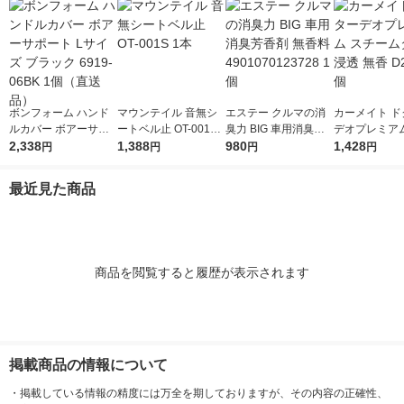
ボンフォーム ハンド
マウンテイル 音無シ
エステー クルマの消
カーメイト ド
ルカバー ボアーサポ
ートベル止 OT-001S
臭力 BIG 車用消臭芳
デオプレミアム
ート Lサイズ ブラッ
2,338
1本
1,388
香剤 無香料 4901070
980
ームタイプ 浸
1,428
円
円
円
円
ク 6919-06BK 1個
123728 1個
D236 1個
（直送品）
最近見た商品
商品を閲覧すると履歴が表示されます
掲載商品の情報について
・
掲載している情報の精度には万全を期しておりますが、その内容の正確性、