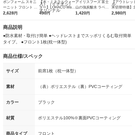
ボンフォーム スキニ
【水・ミネラルウォー
アイリスフーズ 富士
【アウトレッ
ーニット フロント 40
ター】LOHACO Wate
山の強炭酸水 ラベル
米切替特価】
40-10-BK 1枚
2,628
r（ロハコウォータ
490
レス 500ml 1箱（24
1,420
ななつぼし 無洗
2,980
円
円
円
円
ー）2L ラベルレス 1
本入）
g 1袋 令和7年
箱（5本入）（イチオ
徳神糧 オリジ
商品説明
シ） オリジナル
●防水素材・取付け簡単 ●ヘッドレストまでスッポリくるむ取付簡単
タイプ。 ●フロント1枚(枕一体型)
商品仕様/スペック
サイズ
前席1枚（枕一体型）
素材
（表）ポリエステル（裏）PVCコーティング
カラー
ブラック
材質
ポリエステル100%※裏面PVCコーティング
商品タイプ
フロント