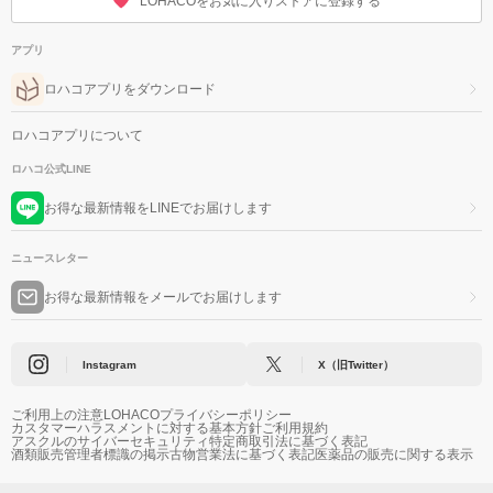
LOHACOをお気に入りストアに登録する
アプリ
ロハコアプリをダウンロード
ロハコアプリについて
ロハコ公式LINE
お得な最新情報をLINEでお届けします
ニュースレター
お得な最新情報をメールでお届けします
Instagram
X（旧Twitter）
ご利用上の注意
LOHACOプライバシーポリシー
カスタマーハラスメントに対する基本方針
ご利用規約
アスクルのサイバーセキュリティ
特定商取引法に基づく表記
酒類販売管理者標識の掲示
古物営業法に基づく表記
医薬品の販売に関する表示