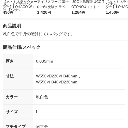
【水・ミネラルウォー
アイリスフーズ 富士
UCC上島珈琲 UCC T
【水・ミネラ
ター】LOHACO Wate
山の強炭酸水 ラベル
OTONOU（トトノ
ター】LOHACO
r（ロハコウォータ
490
レス 500ml 1箱（24
1,420
ウ） by BLACK無糖 5
1,284
r 410ml 1箱
1,450
円
円
円
円
ー）2L ラベルレス 1
本入）
00ml 1セット（6本）
入）ラベルレ
箱（5本入）（イチオ
オシ） オリジ
商品説明
シ） オリジナル
乳白色で中身の透けにくいバッグです。
商品仕様/スペック
厚さ
0.035mm
寸法
W550×D230×H340mm 、
W550×H340×D230mm
カラー
乳白色
サイズ
L
マチタイプ
底マチ