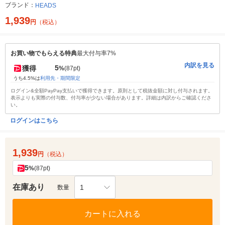
ブランド：
HEADS
1,939
円
（税込）
お買い物でもらえる特典
最大付与率7%
内訳を見る
5
獲得
%
(87pt)
うち4.5%は
利用先・期間限定
ログイン&全額PayPay支払いで獲得できます。原則として税抜金額に対し付与されます。
表示よりも実際の付与数、付与率が少ない場合があります。詳細は内訳からご確認くださ
い。
ログインはこちら
1,939
円
（税込）
5
%
(87pt)
在庫あり
1
数量
カートに入れる