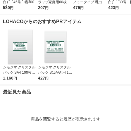
白） 45号 幅300m
ラップ家庭用60枚入
ノミータイプ 乳白 45
白） 30号 幅
m×マチ140mm×縦53
580
り I-WRAP-HT 1個
207
号 1袋(100枚入) オリ
479
m×マチ130m
423
円
円
円
円
0mm 1袋（100枚
ジナル
0mm 1袋（1
入）（イチオシ） オ
入） オリジ
LOHACOからのおすすめPRアイテム
リジナル
シモジマ クリスタル
シモジマ クリスタル
パック SA4 100枚入 6
パック Sはがき用 100
739200 1袋(100枚入)
1,160
枚入 6751700 1袋(10
427
円
円
0枚入)
最近見た商品
商品を閲覧すると履歴が表示されます