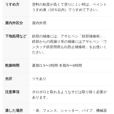
うすめ方
塗料の粘度が高くて塗りにくい時は、ペイント
うすめ液（10％以内）でうすめて下さい。
屋内外区分
屋内外用
下地処理など
鉄部の補修には、アサヒペン「鉄部補修材」、
鉄部からの雨漏り等の補修にはアサヒペン「ワ
ンタッチ鉄部用雨もれ防止補修材」をお使いく
ださい。
乾燥時間
夏期/1.5〜2時間 冬期/5〜6時間
光沢
ツヤあり
注意事項
ポロポロと取れるようなサビは取り除く必要が
あります。
適した場所
・扉、フェンス、シャッター、パイプ、機械器