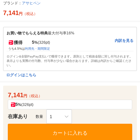
ブランド：
アサヒペン
7,141
円
（税込）
お買い物でもらえる特典
最大付与率16%
内訳を見る
5
獲得
%
(326pt)
うち4.5%は
利用先・期間限定
ログイン&全額PayPay支払いで獲得できます。原則として税抜金額に対し付与されます。
表示よりも実際の付与数、付与率が少ない場合があります。詳細は内訳からご確認くださ
い。
ログインはこちら
7,141
円
（税込）
5
%
(326pt)
在庫あり
1
数量
カートに入れる