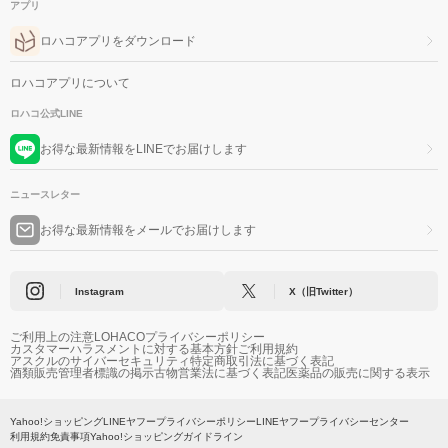
アプリ
ロハコアプリをダウンロード
ロハコアプリについて
ロハコ公式LINE
お得な最新情報をLINEでお届けします
ニュースレター
お得な最新情報をメールでお届けします
Instagram
X（旧Twitter）
ご利用上の注意
LOHACOプライバシーポリシー
カスタマーハラスメントに対する基本方針
ご利用規約
アスクルのサイバーセキュリティ
特定商取引法に基づく表記
酒類販売管理者標識の掲示
古物営業法に基づく表記
医薬品の販売に関する表示
Yahoo!ショッピング
LINEヤフープライバシーポリシー
LINEヤフープライバシーセンター
利用規約
免責事項
Yahoo!ショッピングガイドライン