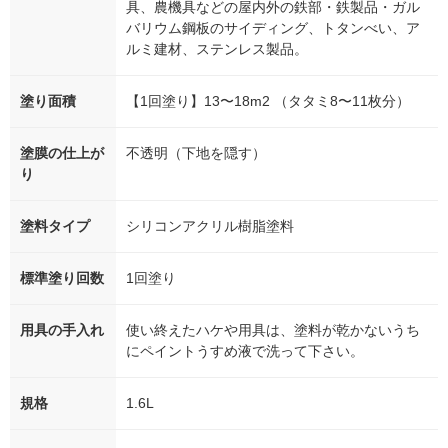
具、農機具などの屋内外の鉄部・鉄製品・ガル
バリウム鋼板のサイディング、トタンべい、ア
ルミ建材、ステンレス製品。
塗り面積
【1回塗り】13〜18m2 （タタミ8〜11枚分）
塗膜の仕上が
不透明（下地を隠す）
り
塗料タイプ
シリコンアクリル樹脂塗料
標準塗り回数
1回塗り
用具の手入れ
使い終えたハケや用具は、塗料が乾かないうち
にペイントうすめ液で洗って下さい。
規格
1.6L