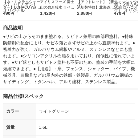
【水・ミネラルウォー
アイリスフーズ 富士
【アウトレット】【新
ティッシュペー
ター】LOHACO Wate
山の強炭酸水 ラベル
米切替特価】北海道産
50組 ロハコ
r（ロハコウォータ
490
レス 500ml 1箱（24
1,420
ななつぼし 無洗米 5k
2,980
ルソフトパッ
470
円
円
円
円
ー）2L ラベルレス 1
本入）
g 1袋 令和7年産 米 木
シュ フィオナ
箱（5本入）（イチオ
徳神糧 オリジナル
ナル 1セット
商品説明
シ） オリジナル
個：5個入×2
オリジナル
●サビの上からそのまま塗れる、サビドメ兼用の鉄部用塗料。●特殊
防錆剤の配合により、サビを落とさずサビの上から直接塗れます。●
密着力が強く、ガルバリウム鋼板やアルミ、ステンレスなどにも塗
れます。●シリコンアクリル樹脂を用いており、耐候性に優れていま
す。●サビ落としもサビトメ塗料も不要のため、塗装の手間を大幅に
短縮できます。●【用途】：扉、フェンス、シャッター、パイプ、機
械器具、農機具などの屋内外の鉄部・鉄製品。ガルバリウム鋼板の
サイディング、トタンべい、アルミ建材、ステンレス製品。
商品仕様/スペック
カラー
ライトグリーン
質量
1.6L