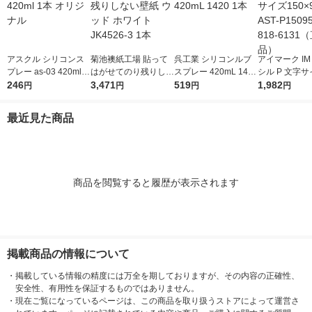
アスクル シリコンス
菊池襖紙工場 貼って
呉工業 シリコンルブ
アイマーク IM
プレー as-03 420ml 1
はがせてのり残りしな
スプレー 420mL 1420
シル P 文字サ
本 オリジナル
246
い壁紙 ウッド ホワイ
3,471
1本
519
×95mm AST-P
1,982
円
円
円
円
ト JK4526-3 1本
1枚 818-61
品）
最近見た商品
商品を閲覧すると履歴が表示されます
掲載商品の情報について
・
掲載している情報の精度には万全を期しておりますが、その内容の正確性、
安全性、有用性を保証するものではありません。
・
現在ご覧になっているページは、この商品を取り扱うストアによって運営さ