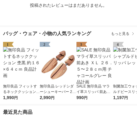
投稿されたレビューはまだありません。
バッグ・ウェア・小物の人気ランキング
もっと見る
1
2
3
4
無印良品 フィットす
無印良品 レッドシダ
SALE 無印良品 マラ
制菌加工ウォ
るネッククッション
ーシューキーパー 2
イ草スリッパ 前あき
ルドビースリッ
杢黒 約１６×６４ｃｍ
1,990
5〜28cm用 良品計画
2,990
ＸＬ ２６．５〜２８
990
ッド 1足
1,197
円
円
円
円
良品計画
ｃｍ用 チャコールグ
レー 良品計画
最近見た商品