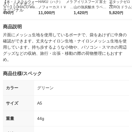
【水・ミネラルウォー
HAKU（ハク） メラ
アイリスフーズ 富士
アタックゼロ（A
ター】LOHACO Wate
ノフォーカスＩＶ 4
山の強炭酸水 ラベル
ZERO) ドラ
r（ロハコウォータ
490
5ｇ 資生堂 おまけ
11,000
レス 500ml 1箱（24
1,420
詰め替え メガ
5,820
円
円
円
円
ー）2L ラベルレス 1
付き
本入）
ボ 2300g 1
箱（5本入）（イチオ
個入) 洗濯洗剤
商品説明
シ） オリジナル
片面にメッシュ生地を使用しているポーチで、袋をあけずに中身の
確認ができます。丈夫なナイロン生地・ナイロンメッシュ生地を使
用しています。持ち歩するような小物や、パソコン・スマホの周辺
グッズなどの収納、旅行・出張・移動の際の荷物整理にもおすす
め。
商品仕様/スペック
カラー
グリーン
サイズ
A5
重量
44g