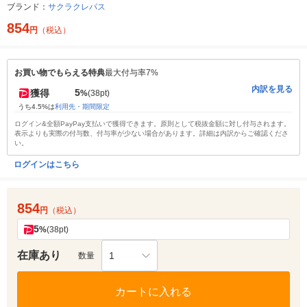
ブランド：
サクラクレパス
854
円
（税込）
お買い物でもらえる特典
最大付与率7%
内訳を見る
5
獲得
%
(38pt)
うち4.5%は
利用先・期間限定
ログイン&全額PayPay支払いで獲得できます。原則として税抜金額に対し付与されます。
表示よりも実際の付与数、付与率が少ない場合があります。詳細は内訳からご確認くださ
い。
ログインはこちら
854
円
（税込）
5
%
(38pt)
在庫あり
1
数量
カートに入れる