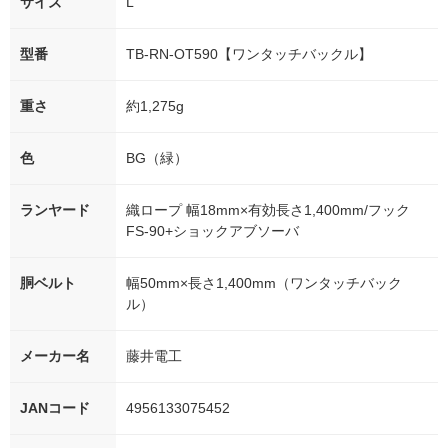
サイズ
L
型番
TB-RN-OT590【ワンタッチバックル】
重さ
約1,275g
色
BG（緑）
ランヤード
織ロープ 幅18mm×有効長さ1,400mm/フック
FS-90+ショックアブソーバ
胴ベルト
幅50mm×長さ1,400mm（ワンタッチバック
ル）
メーカー名
藤井電工
JANコード
4956133075452