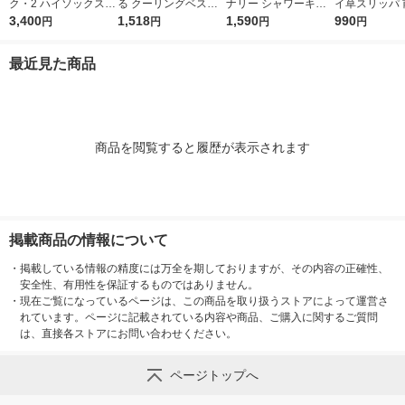
ク・2 ハイソックス
る クーリングベスト
ナリー シャワーキャ
イ草スリッパ 
ブラックM 18473 1個
3,400
ファン付きウェア用イ
1,518
ップ FVMC-001 1個
1,590
ＸＬ ２６．５
990
円
円
円
円
ンナーベスト グレー
（100枚入）
ｃｍ用 チャコ
KF1-CV(G) 1着
レー 良品計画
最近見た商品
商品を閲覧すると履歴が表示されます
掲載商品の情報について
・
掲載している情報の精度には万全を期しておりますが、その内容の正確性、
安全性、有用性を保証するものではありません。
・
現在ご覧になっているページは、この商品を取り扱うストアによって運営さ
れています。ページに記載されている内容や商品、ご購入に関するご質問
は、直接各ストアにお問い合わせください。
ページトップへ