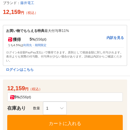
ブランド：
藤井電工
12,159
円
（税込）
お買い物でもらえる特典
最大付与率11%
内訳を見る
5
獲得
%
(556pt)
うち4.5%は
利用先・期間限定
ログイン&全額PayPay支払いで獲得できます。原則として税抜金額に対し付与されます。
表示よりも実際の付与数、付与率が少ない場合があります。詳細は内訳からご確認くださ
い。
ログインはこちら
12,159
円
（税込）
5
%
(556pt)
在庫あり
1
数量
カートに入れる