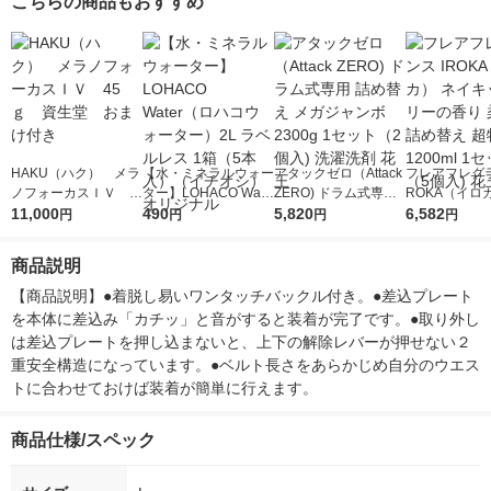
こちらの商品もおすすめ
HAKU（ハク） メラ
【水・ミネラルウォー
アタックゼロ（Attack
フレアフレグラ
ノフォーカスＩＶ 4
ター】LOHACO Wate
ZERO) ドラム式専用
ROKA（イロ
5ｇ 資生堂 おまけ
11,000
r（ロハコウォータ
490
詰め替え メガジャン
5,820
イキッドリリ
6,582
円
円
円
円
付き
ー）2L ラベルレス 1
ボ 2300g 1セット（2
柔軟剤 詰め替
箱（5本入）（イチオ
個入) 洗濯洗剤 花王
大 1200ml 
商品説明
シ） オリジナル
（5個入) 花王
【商品説明】●着脱し易いワンタッチバックル付き。●差込プレート
を本体に差込み「カチッ」と音がすると装着が完了です。●取り外し
は差込プレートを押し込まないと、上下の解除レバーが押せない２
重安全構造になっています。●ベルト長さをあらかじめ自分のウエス
トに合わせておけば装着が簡単に行えます。
商品仕様/スペック