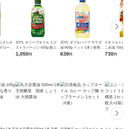
さらさらキ
JOYL オリーブオイル エク
JOYL ダブルハーフ サラダ
J-オイルミルズ
ステロール
ストラバージン 400g 瓶 1本
油 900g ペット 1本 ( 使用量
こめ油 700g 
（紙パック）
( オリーブオイル 100％ ) J-
1/2 コレステロール0 ) 味の
ク）米油 JOYL
1,050
639
730
円
円
円
オイルミルズ
素 J-オイルミルズ
5g 1本 圧
丸大豆醤油 500ml 1本 天然
日清食品 カップヌードル カ
ユニ・チャーム