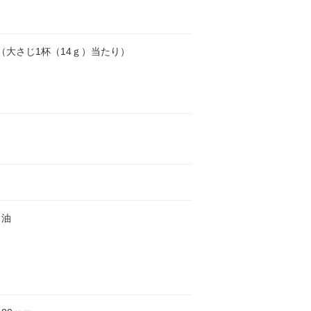
cal（大さじ1杯（14ｇ）当たり）
ま油