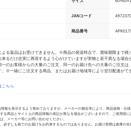
サイズ
60×60
JANコード
497237
商品番号
APK017
による返品はお受けできません。※商品の発送時点で、賞味期限まで残り
出来るだけ忠実に再現するよう心がけていますが実物と若干異なる場合
同一のお客様からの大量のご注文、同一のお届け先への大量のご注文は
す。※一緒にご注文する商品、またはお届け地域等により翌日配達がで
はこちら
商品情報を表示するよう努めておりますが、メーカーの都合等により、商品規格・仕
する商品とサイト上の商品情報の表記が異なる場合がございますので、ご使用前に
は、メーカー等にお問い合わせください。
、必ずしも箱でのお届けをお約束するものではありません。お届け形態は倉庫の在