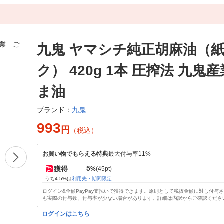
九鬼 ヤマシチ純正胡麻油（
ク） 420g 1本 圧搾法 九鬼
ま油
九鬼
ブランド：
993
円
（税込）
お買い物でもらえる特典
最大付与率11%
5
獲得
%
(45pt)
うち4.5%は
利用先・期間限定
ログイン&全額PayPay支払いで獲得できます。原則として税抜金額に対し付与
も実際の付与数、付与率が少ない場合があります。詳細は内訳からご確認くださ
ログインはこちら