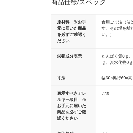
商品仕様/スペック
原材料 ※お手
食用ごま油（油
元に届いた商品
す。その場を離
を必ずご確認く
い。）
ださい
栄養成分表示
たんぱく質0ｇ、
ｇ、炭水化物0ｇ
寸法
幅60×奥行60×
表示すべきアレ
ごま
ルギー項目 ※
お手元に届いた
商品を必ずご確
認ください