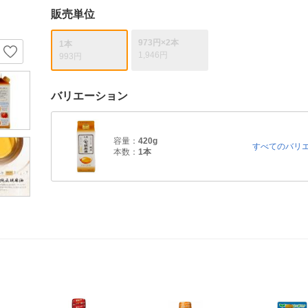
販売単位
973円×2本
1本
1,946円
993円
バリエーション
容量：
420g
すべてのバリ
本数：
1本