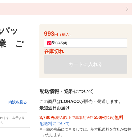
紙パッ
993
円
（税込）
産業 ご
5
%
(45pt)
在庫切れ
カートに入れる
配送情報・送料について
この商品は
LOHACO
が販売・発送します。
内訳を見る
最短翌日お届け
3,780
550
無料
円
(税込)以上で基本配送料
円
(税込)
されます。表示より
い。
配送料について
※
一部の商品につきましては、基本配送料を当社が負担
いたします。