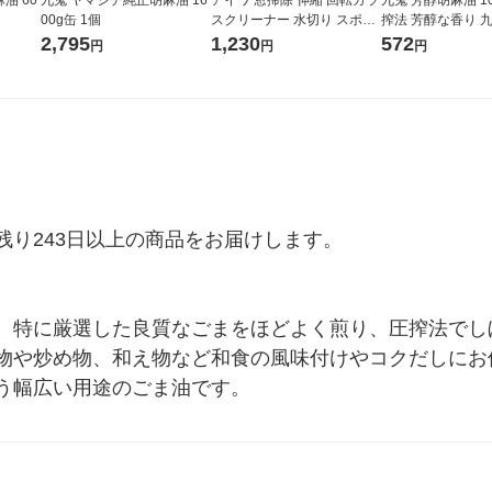
00g缶 1個
スクリーナー 水切り スポン
搾法 芳醇な香り
ジ 288832 1個
ごま油
2,795
1,230
572
円
円
円
り243日以上の商品をお届けします。

。特に厳選した良質なごまをほどよく煎り、圧搾法でし
物や炒め物、和え物など和食の風味付けやコクだしにお
う幅広い用途のごま油です。