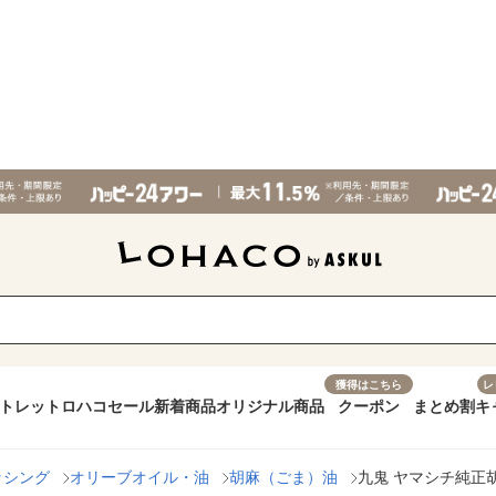
獲得はこちら
レ
トレット
ロハコセール
新着商品
オリジナル商品
クーポン
まとめ割
キ
ッシング
オリーブオイル・油
胡麻（ごま）油
九鬼 ヤマシチ純正胡