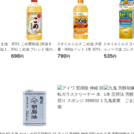
ごま油
JOYL こめ豊味油 (米油 6
J-オイルミルズ こめ油 大容
J-オイルミルズ 
g 1本
0%) こめ油 ブレンド 味の素
量・900g ペット 1本 JOYL
ャノーラ油 コレ
ズ
J-オイルミルズ 900g ペット
ゼロ 700g 1本 
698
790
535
円
円
円
1本
食用油 JOYL
油 60
九鬼 ヤマシチ純正胡麻油 16
アイワ 窓掃除 伸縮 回転ガラ
九鬼 芳醇胡麻油 10