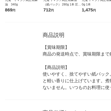
油 340g
（紙パック） 280g 1本 圧搾
0g 1本
法 九鬼産業 ごま油
869
712
1,475
円
円
円
商品説明
【賞味期限】

商品の発送時点で、賞味期限まで残
【商品説明】

使いやすく、捨てやすい紙パック
と軽い香りに仕上げています。煮
ないません。いつものお料理に使