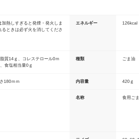
は加熱しすぎると発煙・発火しま
エネルギー
126k
れるときは必ず火を消してくださ
脂質14ｇ、コレステロール0ｍ
種類
ごま油
、食塩相当量0ｇ
高さ180ｍｍ
内容量
420ｇ
名称
食用ご