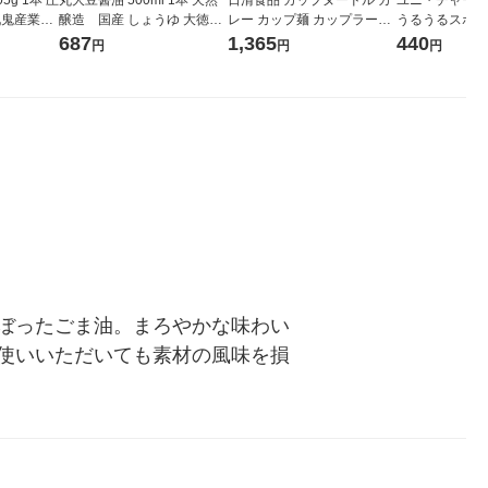
 九鬼産業
醸造 国産 しょうゆ 大徳醤
レー カップ麺 カップラーメ
うるうるスポン
油
ン 1セット（6食）
ト：2箱（40枚
687
1,365
440
円
円
円
ットンパフ
ぼったごま油。まろやかな味わい
使いいただいても素材の風味を損