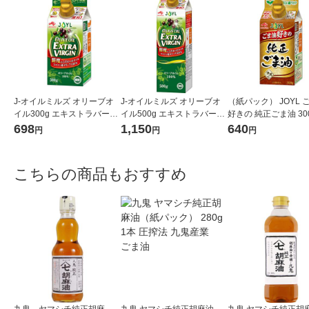
J-オイルミルズ オリーブオ
J-オイルミルズ オリーブオ
（紙パック） JOYL 
イル300g エキストラバージ
イル500g エキストラバージ
好きの 純正ごま油 300
ン スペイン産オリーブ100%
ン スペイン産オリーブ100%
味の素 J-オイルミル
698
1,150
640
円
円
円
1本（紙パック） JOYL
1本（紙パック） JOYL
こちらの商品もおすすめ
九鬼 ヤマシチ純正胡麻
九鬼 ヤマシチ純正胡麻油
九鬼 ヤマシチ純正胡麻