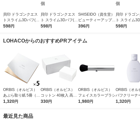
貝印 ドラゴンクエス
貝印 ドラゴンクエス
SHISEIDO（資生堂）
貝印 ドラゴン
トスライム3Dパフ(ス
ト スライム3Dパフ(メ
ビューティーアップコ
ト スライム3
ライム) 000KQ3313 1
598
タルスライム) 000KQ
598
ットン G 108枚
396
ライムベス) 00
598
円
円
円
円
個
3315 1個
14 1個
LOHACOからのおすすめPRアイテム
ORBIS（オルビス）
ORBIS（オルビス）
ORBIS（オルビス）
ORBIS（オ
あぶら取り紙 5冊（30
コットン 40枚入 高級
フェイスカラーブラシ
パフクリーナー
枚×5冊）
1,320
綿100％
330
1,980
×2個
1,320
円
円
円
円
最近見た商品