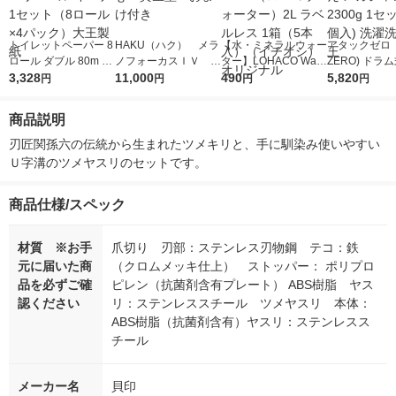
トイレットペーパー 8
HAKU（ハク） メラ
【水・ミネラルウォー
アタックゼロ（A
ロール ダブル 80m 3.
ノフォーカスＩＶ 4
ター】LOHACO Wate
ZERO) ドラ
2倍巻き エリエール
3,328
5ｇ 資生堂 おまけ
11,000
r（ロハコウォータ
490
詰め替え メガ
5,820
円
円
円
円
イーナ 1セット（8ロ
付き
ー）2L ラベルレス 1
ボ 2300g 1
ール×4パック）大王
箱（5本入）（イチオ
個入) 洗濯洗剤
商品説明
製紙
シ） オリジナル
刃匠関孫六の伝統から生まれたツメキリと、手に馴染み使いやすい
Ｕ字溝のツメヤスリのセットです。
商品仕様/スペック
材質 ※お手
爪切り 刃部：ステンレス刃物鋼 テコ：鉄
元に届いた商
（クロムメッキ仕上） ストッパー： ポリプロ
品を必ずご確
ピレン（抗菌剤含有プレート） ABS樹脂 ヤス
認ください
リ：ステンレススチール ツメヤスリ 本体：
ABS樹脂（抗菌剤含有）ヤスリ：ステンレスス
チール
メーカー名
貝印