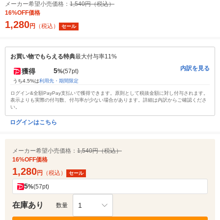
メーカー希望小売価格：
1,540円（税込）
16%OFF価格
1,280
円
（税込）
セール
お買い物でもらえる特典
最大付与率11%
内訳を見る
5
獲得
%
(57pt)
うち4.5%は
利用先・期間限定
ログイン&全額PayPay支払いで獲得できます。原則として税抜金額に対し付与されます。
表示よりも実際の付与数、付与率が少ない場合があります。詳細は内訳からご確認くださ
い。
ログインはこちら
メーカー希望小売価格：
1,540円（税込）
16%OFF価格
1,280
円
（税込）
セール
5
%
(57pt)
在庫あり
1
数量