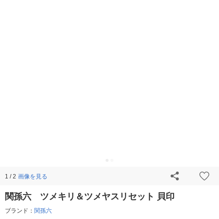
画像を見る
1 / 2
関孫六 ツメキリ＆ツメヤスリセット 貝印
ブランド：
関孫六