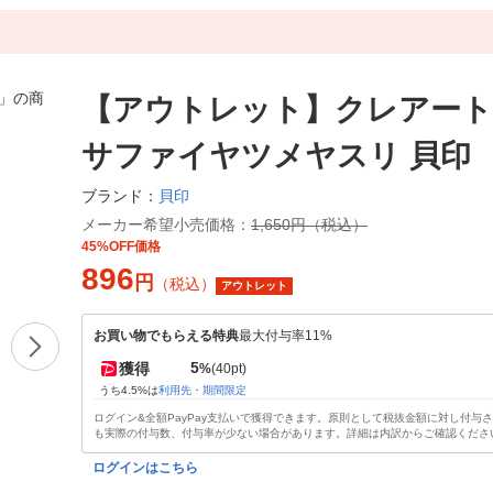
【アウトレット】クレアー
サファイヤツメヤスリ 貝印
貝印
ブランド：
メーカー希望小売価格：
1,650円（税込）
45%OFF価格
896
円
（税込）
アウトレット
お買い物でもらえる特典
最大付与率11%
5
獲得
%
(40pt)
うち4.5%は
利用先・期間限定
ログイン&全額PayPay支払いで獲得できます。原則として税抜金額に対し付与
も実際の付与数、付与率が少ない場合があります。詳細は内訳からご確認くださ
ログインはこちら