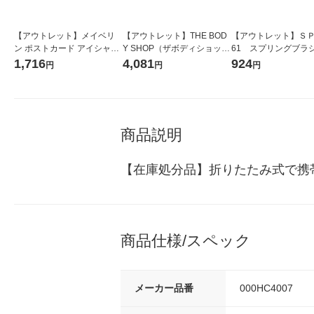
【アウトレット】メイベリ
【アウトレット】THE BOD
【アウトレット】ＳＰ
ン ポストカード アイシャド
Y SHOP（ザボディショッ
61 スプリングブラ
ウ パレット【限定コレクシ
プ） C グロウ インテンスク
ェット 粧美堂
1,716
4,081
924
円
円
円
ョン】AL-1
リーム 50ml
商品説明
【在庫処分品】折りたたみ式で携
商品仕様/スペック
メーカー品番
000HC4007