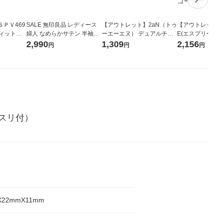
ＰＶ469
SALE 無印良品 レディース
【アウトレット】2aN（トゥ
【アウトレット】
フィットパ
婦人 なめらかサテン 半袖パ
ーエーエヌ） デュアルチー
E(エスプリーク
ジャマ 婦人Ｍ ベビーブルー
ク 01 COTTON CANDY VIO
ラム グロウパ
2,990
1,309
2,156
円
円
円
良品計画
LET
ィル） OCー4
コーセー
スリ付）
X22mmX11mm