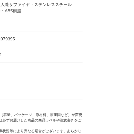
：人造サファイヤ・ステンレススチール
：ABS樹脂
1079395
2
様（容量、パッケージ、原材料、原産国など）が変更
は必ずお届けした商品の商品ラベルや注意書きをご
庫状況等により異なる場合がございます。あらかじ