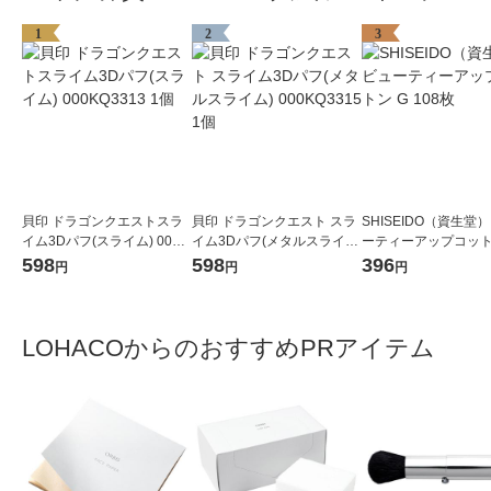
1
2
3
貝印 ドラゴンクエストスラ
貝印 ドラゴンクエスト スラ
SHISEIDO（資生堂）
イム3Dパフ(スライム) 000K
イム3Dパフ(メタルスライ
ーティーアップコットン
Q3313 1個
ム) 000KQ3315 1個
08枚
598
598
396
円
円
円
LOHACOからのおすすめPRアイテム