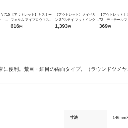
Ｖ715
【アウトレット】キスミー
【アウトレット】メイベリ
【アウトレット】Ｓ
シ ウ
フェルム アイブロウマスカ
ン SPステイ マットインク 2
72 ディテール
ラ 伊勢半
10 ミルキーなブラウン リキ
フ 粧美堂
616
1,393
369
円
円
円
ッド マット リップ
帯に便利。荒目・細目の両面タイプ。（ラウンドツメヤ
寸法
146mm