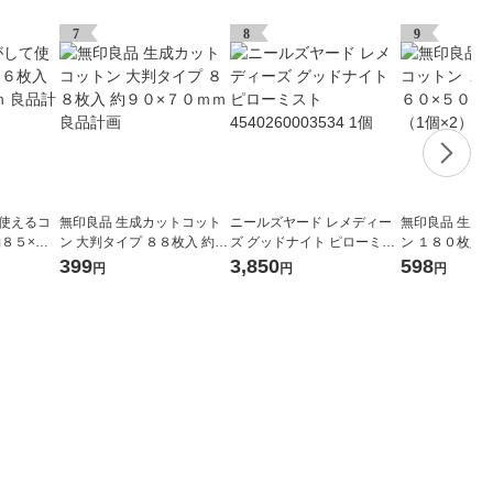
7
8
9
て使えるコ
無印良品 生成カットコット
ニールズヤード レメディー
無印良品 生成
約８５×６
ン 大判タイプ ８８枚入 約９
ズ グッドナイト ピローミス
ン １８０枚入 
０×７０ｍｍ 良品計画
ト 4540260003534 1個
ｍｍ 1セット（
399
3,850
598
円
円
円
計画