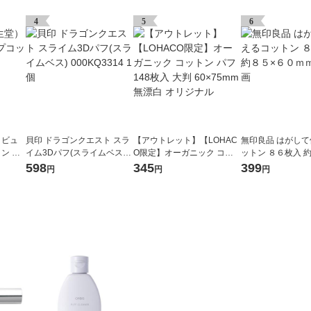
4
5
6
 ビュ
貝印 ドラゴンクエスト スラ
【アウトレット】【LOHAC
無印良品 はがし
 G 1
イム3Dパフ(スライムベス) 0
O限定】オーガニック コッ
ットン ８６枚入 
00KQ3314 1個
トン パフ 148枚入 大判 60×
０ｍｍ 良品計画
598
345
399
円
円
円
75mm 無漂白 オリジナル