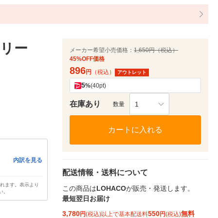
トリー
メーカー希望小売価格：
1,650円（税込）
45%OFF価格
896
円
（税込）
アウトレット
5
%
(40pt)
在庫あり
1
数量
カートに入れる
内訳を見る
配送情報・送料について
されます。表示より
この商品は
LOHACO
が販売・発送します。
い。
最短翌日お届け
3,780
550
無料
円
(税込)以上で基本配送料
円
(税込)