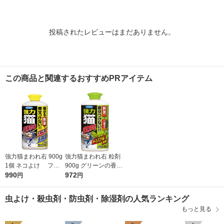
投稿されたレビューはまだありません。
この商品と関連するおすすめPRアイテム
強力猫まわれ右 900g
強力猫まわれ右 粒剤
1個 ネコよけ フマ
900g グリーンの香り
キラー
990
1個 フマキラー
972
円
円
虫よけ・殺虫剤・防虫剤・除湿剤の人気ランキング
もっと見る