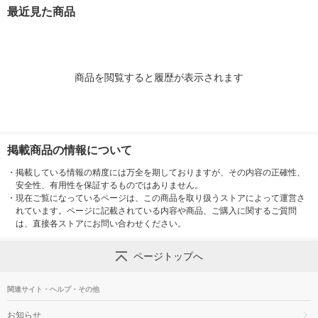
エステー
ット（1箱（3個入）×
シュ 1本 KIN
最近見た商品
3） エステー
ンチョー
商品を閲覧すると履歴が表示されます
掲載商品の情報について
・
掲載している情報の精度には万全を期しておりますが、その内容の正確性、
安全性、有用性を保証するものではありません。
・
現在ご覧になっているページは、この商品を取り扱うストアによって運営さ
れています。ページに記載されている内容や商品、ご購入に関するご質問
は、直接各ストアにお問い合わせください。
ページトップへ
関連サイト・ヘルプ・その他
お知らせ