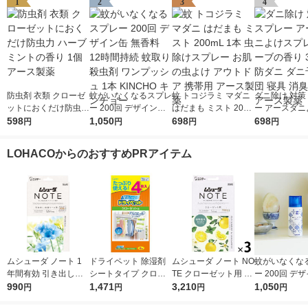
1
2
3
4
防虫剤 衣類 クローゼ
蚊がいなくなるスプレ
蚊 トコジラミ マダニ
ダニ除け 対策
ットにおくだけ防虫力
ー 200回 デザイン缶
はだまも ミスト 200
ー アースダニ
ハーブミントの香り 1
598
無香料 12時間持続 蚊
1,050
mL 1本 虫除けスプレ
698
プレー ハーブ
698
円
円
円
円
個 アース製薬
取り 殺虫剤 ワンプッ
ー お肌の虫よけ アウ
350mL 防ダ
シュ 1本 KINCHO キ
トドア 携帯用 アース
防 布団 寝具 
LOHACOからのおすすめPRアイテム
ンチョー
製薬
アース製薬
ムシューダ ノート 1
ドライペット 除湿剤
ムシューダ ノート NO
蚊がいなくな
年間有効 引き出し・
シートタイプ クロー
TE クローゼット用 衣
ー 200回 デ
衣装ケース用 フリー
990
ゼット用 1袋（4枚
1,471
類 防虫剤 ペパーミン
3,210
無香料 12時間
1,050
円
円
円
円
ジア 1箱（24個入）
入） エステー
ト＆ベルガモット 1セ
取り 殺虫剤 ワンプッ