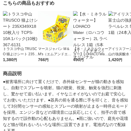
こちらの商品もおすすめ
トラスコ中山 TRUSC
マースジャパン M＆
【水・ミネラルウォー
アイリスフーズ
O 猫よけシート 235X
M's（エムアンドエム
ター】LOHACO Wate
山の強炭酸水 
349X18 10枚入り TC
1,380
ズ） ミニピーナッツ
766
r（ロハコウォータ
490
レス 500ml 1
1,420
円
円
円
円
PS-10A 1パック(10
1袋 チョコレート 輸
ー）2L ラベルレス 1
本入）
枚) 367-6131
入菓子 個包装
箱（5本入）（イチオ
商品説明
シ） オリジナル
●被害場所に向けて置くだけで、赤外線センサーが猫の動きを感知
し、自動でスプレーを噴射。猫の聴覚、視覚、触覚を強烈に刺激
し、驚かせて追い払います。イヤなニオイがないのでお庭で安心し
てお使いいただけます。●器具の前を通る際に手を叩くと、音を感知
して3分間センサーの感知とスプレーの噴射が止まる一時停止モード
を採用。エンジン音などの環境音には反応しにくく、拍手の音で感
知するので誤作動の心配もありません。●雨に強いので、庭先や花壇
など猫が現れるいろいろな場所に設置できます。電池式なので配線
も不要。