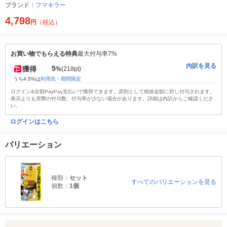
ブランド：
フマキラー
4,798
円
（税込）
お買い物でもらえる特典
最大付与率7%
内訳を見る
5
獲得
%
(218pt)
うち4.5%は
利用先・期間限定
ログイン&全額PayPay支払いで獲得できます。原則として税抜金額に対し付与されます。
表示よりも実際の付与数、付与率が少ない場合があります。詳細は内訳からご確認くださ
い。
ログインはこちら
バリエーション
種類：
セット
すべてのバリエーションを見る
個数：
1個