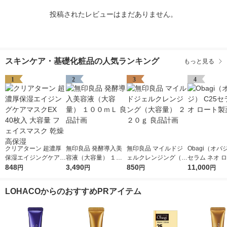
投稿されたレビューはまだありません。
スキンケア・基礎化粧品の人気ランキング
もっと見る
1
2
3
4
クリアターン 超濃厚
無印良品 発酵導入美
無印良品 マイルドジ
Obagi（オバジ
保湿エイジングケアマ
容液（大容量） １０
ェルクレンジング（大
セラム ネオ 
スクEX 40枚入 大容量
848
０ｍＬ 良品計画
3,490
容量） ２２０ｇ 良品
850
薬
11,000
円
円
円
円
フェイスマスク 乾燥
計画
高保湿
LOHACOからのおすすめPRアイテム