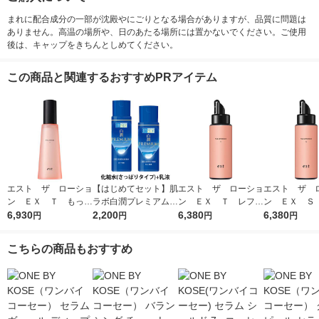
まれに配合成分の一部が沈殿やにごりとなる場合がありますが、品質に問題は
ありません。高温の場所や、日のあたる場所には置かないでください。ご使用
後は、キャップをきちんとしめてください。
この商品と関連するおすすめPRアイテム
エスト ザ ローショ
【はじめてセット】肌
エスト ザ ローショ
エスト ザ 
ン ＥＸ Ｔ もっち
ラボ白潤プレミアム薬
ン ＥＸ Ｔ レフィ
ン ＥＸ Ｓ
りハリ弾力のある肌に
6,930
用浸透美白化粧水＋乳
2,200
ル もっちりハリ弾力
6,380
ル うるおっ
6,380
円
円
円
円
なりたい方 140ml
液
のある肌になりたい方
透明感のある
130ml
たい方 130ml
こちらの商品もおすすめ