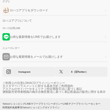
アプリ
ロハコアプリをダウンロード
ロハコアプリについて
ロハコ公式LINE
お得な最新情報をLINEでお届けします
ニュースレター
お得な最新情報をメールでお届けします
Instagram
X（旧Twitter）
ご利用上の注意
LOHACOプライバシーポリシー
カスタマーハラスメントに対する基本方針
ご利用規約
アスクルのサイバーセキュリティ
特定商取引法に基づく表記
酒類販売管理者標識の掲示
古物営業法に基づく表記
医薬品の販売に関する表示
Yahoo!ショッピング
LINEヤフープライバシーポリシー
LINEヤフープライバシーセンター
利用規約
免責事項
Yahoo!ショッピングガイドライン