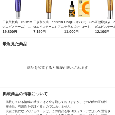
正規取扱店 epistem
正規取扱店 epistem
Obagi（オバジ） C25
正規取扱店 ep
e(エピステーム） ス
e(エピステーム）アイ
セラム ネオ ロート製
e(エピステー
テムサイエンスアイ 1
19,800
パーフェクトショット
7,150
薬
11,000
パーフェクト
12,100
円
円
円
円
8g アイクリーム
b 9g アイクリーム
b 18g ア
最近見た商品
商品を閲覧すると履歴が表示されます
掲載商品の情報について
・
掲載している情報の精度には万全を期しておりますが、その内容の正確性、
安全性、有用性を保証するものではありません。
・
現在ご覧になっているページは、この商品を取り扱うストアによって運営さ