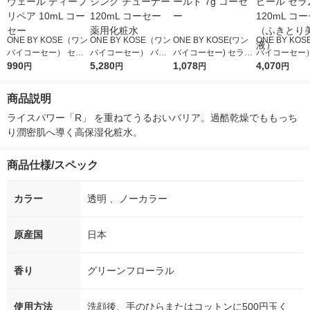
ONE BY KOSE（ワン
ONE BY KOSE（ワン
ONE BY KOSE(ワン
ONE BY KO
バイコーセー） セラ
バイコーセー） バラ
バイコーセー) セラム
バイコーセー）
ムヴェール ディープ
990
ンシング チューナー
5,280
シールド 7g コーセー
1,078
アピール セラム
4,070
円
円
円
円
リペア 10mL コーセ
120mL コーセー 薬用
mL コーセー
ー
化粧水
り美容液）
商品説明
ライスパワー「R」 を重ねてうるおいバリア。過酷乾燥でももっち
り潤密肌へ導く高保湿化粧水。
商品仕様/スペック
カラー
透明 、ノーカラー
原産国
日本
香り
グリーンフローラル
使用方法
洗顔後、手のひらまたはコットンに500円玉く