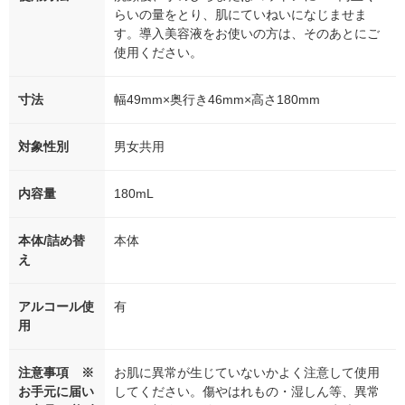
らいの量をとり、肌にていねいになじませま
す。導入美容液をお使いの方は、そのあとにご
使用ください。
寸法
幅49mm×奥行き46mm×高さ180mm
対象性別
男女共用
内容量
180mL
本体/詰め替
本体
え
アルコール使
有
用
注意事項 ※
お肌に異常が生じていないかよく注意して使用
お手元に届い
してください。傷やはれもの・湿しん等、異常