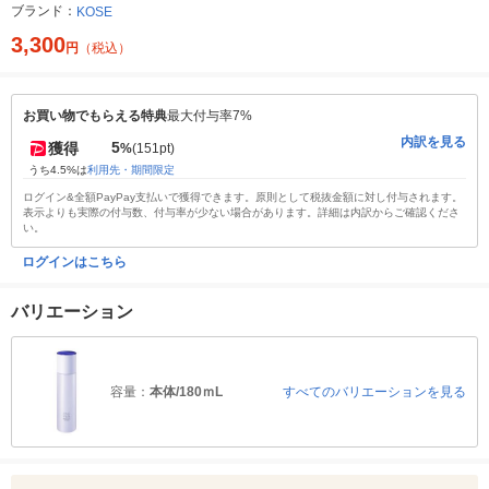
ブランド：
KOSE
3,300
円
（税込）
お買い物でもらえる特典
最大付与率7%
内訳を見る
5
獲得
%
(151pt)
うち4.5%は
利用先・期間限定
ログイン&全額PayPay支払いで獲得できます。原則として税抜金額に対し付与されます。
表示よりも実際の付与数、付与率が少ない場合があります。詳細は内訳からご確認くださ
い。
ログインはこちら
バリエーション
容量：
本体/180ｍL
すべてのバリエーションを見る