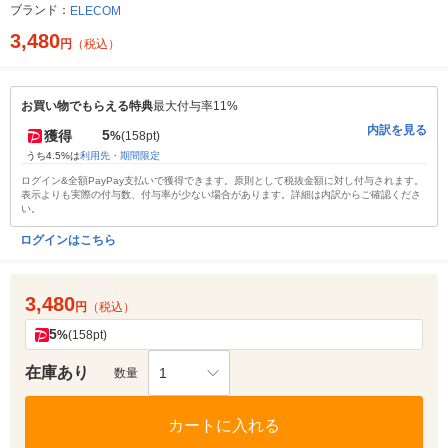
ブランド：
ELECOM
3,480
円
（税込）
お買い物でもらえる特典
最大付与率11%
内訳を見る
5
獲得
%
(158pt)
うち4.5%は
利用先・期間限定
ログイン&全額PayPay支払いで獲得できます。原則として税抜金額に対し付与されます。
表示よりも実際の付与数、付与率が少ない場合があります。詳細は内訳からご確認くださ
い。
ログインはこちら
3,480
円
（税込）
5
%
(158pt)
在庫あり
1
数量
カートに入れる