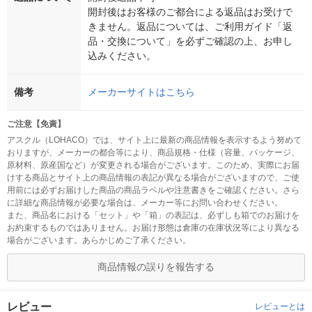
開封後はお客様のご都合による返品はお受けで
きません。返品については、ご利用ガイド「返
品・交換について」を必ずご確認の上、お申し
込みください。
備考
メーカーサイトはこちら
ご注意【免責】
アスクル（LOHACO）では、サイト上に最新の商品情報を表示するよう努めて
おりますが、メーカーの都合等により、商品規格・仕様（容量、パッケージ、
原材料、原産国など）が変更される場合がございます。このため、実際にお届
けする商品とサイト上の商品情報の表記が異なる場合がございますので、ご使
用前には必ずお届けした商品の商品ラベルや注意書きをご確認ください。さら
に詳細な商品情報が必要な場合は、メーカー等にお問い合わせください。
また、商品名における「セット」や「箱」の表記は、必ずしも箱でのお届けを
お約束するものではありません。お届け形態は倉庫の在庫状況等により異なる
場合がございます。あらかじめご了承ください。
商品情報の誤りを報告する
レビュー
レビューとは