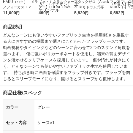
HAKU（ハク） メラ
【水・ミネラルウォー
アタックゼロ（Attack
フレアフレグラ
ノフォーカスＩＶ 4
ター】LOHACO Wate
ZERO) ドラム式専用
ROKA（イロ
5ｇ 資生堂 おまけ
11,000
r（ロハコウォータ
490
詰め替え メガジャン
5,820
イキッドリリ
6,582
円
円
円
円
付き
ー）2L ラベルレス 1
ボ 2300g 1セット（2
柔軟剤 詰め替
箱（5本入）（イチオ
個入) 洗濯洗剤 花王
大 1200ml 
商品説明
シ） オリジナル
（5個入) 花王
どんなシーンにも使いやすいファブリック生地を採用!軽さを重視す
る人におすすめの極限まで薄さにこだわったフラップケースです。  
動画視聴やタイピングなどのシーンに合わせて2つのスタンド角度を
選べます。  傷に強いポリカーボネートを使用し、端末の背面デザイ
ンを活かせるクリアケースを採用しています。  傷や汚れが付きにく
く、どんなシーンでも使いやすいファブリック生地を使用していま
す。  持ち歩き時に画面を保護するフラップ付きです。フラップを閉
じるとスリープモードになり、開けるとスリープから復帰します。
商品仕様/スペック
カラー
グレー
セット内容
ケース×1