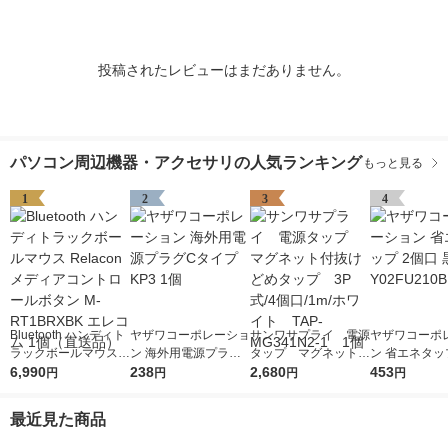
投稿されたレビューはまだありません。
パソコン周辺機器・アクセサリの人気ランキング
もっと見る
1
2
3
4
Bluetooth ハンディト
ヤザワコーポレーショ
サンワサプライ 電源
ヤザワコーポ
ラックボールマウス R
ン 海外用電源プラグC
タップ マグネット付
ン 省エネタッ
elacon メディアコン
6,990
タイプ KP3 1個
238
抜けどめタップ 3P
2,680
口 黒 Y02FU2
453
円
円
円
円
トロールボタン M-RT
式/4個口/1m/ホワイ
個
1BRXBK エレコム 1
ト TAP-MG341N2-1
最近見た商品
個（直送品）
1個