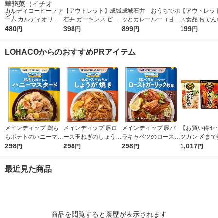
カルディコーヒーファ
【アウトレット】成城
成城石井 おうちでホ
【アウトレッ
ーム カルディオリジ
石井 ガーキンス ピク
ッとカレールー（甘
ス食品 おでんの
ナル 黒麻婆豆腐の素
480
ルス 370g 1個
398
口） 150ｇ 1セッ
899
2g(6皿分×4袋
199
円
円
円
円
100g 1セット（2個）
ト（2個）
ト(2個入)
中華惣菜（イチオシ）
LOHACOからのおすすめPRアイテム
メインディップ 鶏も
メインディップ 豚ロ
メインディップ 豚バ
【お買い得セ
もポテトのハニーマス
ース玉ねぎのしょうが
ラキャベツのロースト
ツカン 〆まで
タード 1個（2〜3人
298
焼き 1個（2〜3人前）
298
ガーリック炒め 1個
298
い鍋つゆ3種
1,017
円
円
円
円
前） (冷凍ストックし
(冷凍ストックしてお
（2〜3人前） 冷凍ス
（ごま豆乳鍋
てお肉にしみ込む調味
肉にしみ込む調味料)
トックしてお肉にしみ
ムチ鍋つゆ、
最近見た商品
料) 時短 大塚食品
時短 大塚食品
込む調味料 時短 大
し鍋つゆ）
塚食品
商品を閲覧すると履歴が表示されます