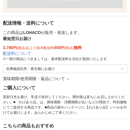
配送情報・送料について
この商品は
LOHACO
が販売・発送します。
最短翌日お届け
3,780
550
無料
円
(税込)以上で基本配送料
円
(税込)
配送料について
※
一部の商品につきましては、基本配送料を当社が負担いたします。
在庫確認住所：東京都にお届け
賞味期限/使用期限・返品について
ご購入について
直射日光を避け、常温で保存してください。開封後は直ちにお召し上がりくだ
さい。■「わけあり品」は、賞味期限・消費期限が近いなどの理由で、特別価格
にてご提供する商品です。■商品の箱やパッケージに【わけあり品】シールを付
けてお届けします。あらかじめご了承ください。
こちらの商品もおすすめ