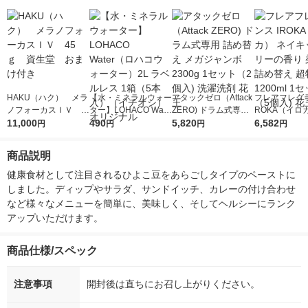
HAKU（ハク） メラ
【水・ミネラルウォー
アタックゼロ（Attack
フレアフレグラ
ノフォーカスＩＶ 4
ター】LOHACO Wate
ZERO) ドラム式専用
ROKA（イロ
5ｇ 資生堂 おまけ
11,000
r（ロハコウォータ
490
詰め替え メガジャン
5,820
イキッドリリ
6,582
円
円
円
円
付き
ー）2L ラベルレス 1
ボ 2300g 1セット（2
柔軟剤 詰め替
箱（5本入）（イチオ
個入) 洗濯洗剤 花王
大 1200ml 
商品説明
シ） オリジナル
（5個入) 花王
健康食材として注目されるひよこ豆をあらごしタイプのペーストに
しました。ディップやサラダ、サンドイッチ、カレーの付け合わせ
など様々なメニューを簡単に、美味しく、そしてヘルシーにランク
アップいただけます。
商品仕様/スペック
注意事項
開封後は直ちにお召し上がりください。