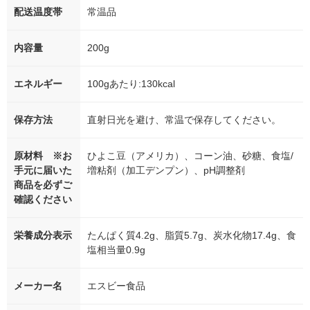
配送温度帯
常温品
内容量
200g
エネルギー
100gあたり:130kcal
保存方法
直射日光を避け、常温で保存してください。
原材料 ※お
ひよこ豆（アメリカ）、コーン油、砂糖、食塩/
手元に届いた
増粘剤（加工デンプン）、pH調整剤
商品を必ずご
確認ください
栄養成分表示
たんぱく質4.2g、脂質5.7g、炭水化物17.4g、食
塩相当量0.9g
メーカー名
エスビー食品