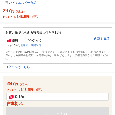
ブランド：
エスビー食品
297
円
（税込）
148.5
1つあたり
円
（税込）
お買い物でもらえる特典
最大付与率11%
内訳を見る
5
獲得
%
(12pt)
うち4.5%は
利用先・期間限定
ログイン&全額PayPay支払いで獲得できます。原則として税抜金額に対し付与されます。
表示よりも実際の付与数、付与率が少ない場合があります。詳細は内訳からご確認くださ
い。
ログインはこちら
297
円
（税込）
148.5
1つあたり
円
（税込）
5
%
(12pt)
在庫切れ
カートに入れる