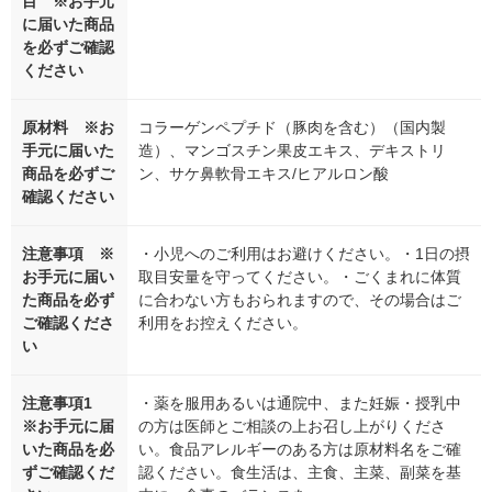
目 ※お手元
に届いた商品
を必ずご確認
ください
原材料 ※お
コラーゲンペプチド（豚肉を含む）（国内製
手元に届いた
造）、マンゴスチン果皮エキス、デキストリ
商品を必ずご
ン、サケ鼻軟骨エキス/ヒアルロン酸
確認ください
注意事項 ※
・小児へのご利用はお避けください。・1日の摂
お手元に届い
取目安量を守ってください。・ごくまれに体質
た商品を必ず
に合わない方もおられますので、その場合はご
ご確認くださ
利用をお控えください。
い
注意事項1
・薬を服用あるいは通院中、また妊娠・授乳中
※お手元に届
の方は医師とご相談の上お召し上がりくださ
いた商品を必
い。食品アレルギーのある方は原材料名をご確
ずご確認くだ
認ください。食生活は、主食、主菜、副菜を基