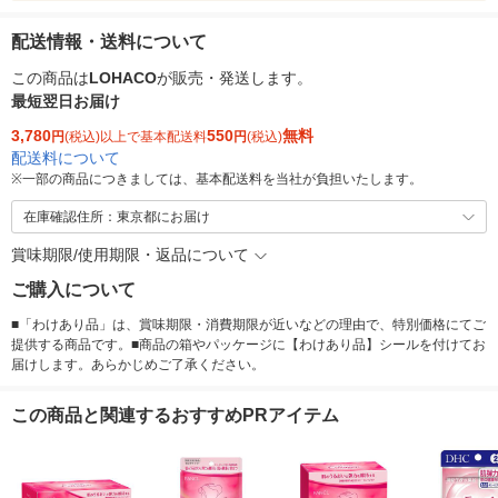
配送情報・送料について
この商品は
LOHACO
が販売・発送します。
最短翌日お届け
3,780
550
無料
円
(税込)以上で基本配送料
円
(税込)
配送料について
※
一部の商品につきましては、基本配送料を当社が負担いたします。
在庫確認住所：東京都にお届け
賞味期限/使用期限・返品について
ご購入について
■「わけあり品」は、賞味期限・消費期限が近いなどの理由で、特別価格にてご
提供する商品です。■商品の箱やパッケージに【わけあり品】シールを付けてお
届けします。あらかじめご了承ください。
この商品と関連するおすすめPRアイテム