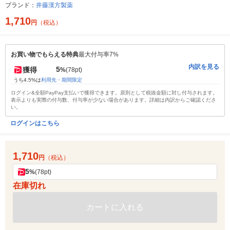
ブランド：
井藤漢方製薬
1,710
円
（税込）
お買い物でもらえる特典
最大付与率7%
内訳を見る
5
獲得
%
(78pt)
うち4.5%は
利用先・期間限定
ログイン&全額PayPay支払いで獲得できます。原則として税抜金額に対し付与されます。
表示よりも実際の付与数、付与率が少ない場合があります。詳細は内訳からご確認くださ
い。
ログインはこちら
1,710
円
（税込）
5
%
(78pt)
在庫切れ
カートに入れる