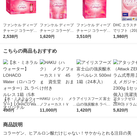
ファンケル ディープ
ファンケル ディープ
ファンケル ディープ
DHC エラス
チャージ コラーゲン
チャージ コラーゲン
チャージ コラーゲン
でリフト（20
ドリンク 10日分 ＜機
2,538
30日分 ＜機能性表示
1,620
パウダー 30日分 ＜機
3,510
袋（40粒） 
1,980
円
円
円
円
能性表示食品＞ [ビタ
食品＞ [サプリ サプリ
能性表示食品＞ [美容
示食品 ディー
ミンC フィッシュコラ
メント ビタミンC 美
ヒアルロン酸 ビタミ
シー サプリメ
こちらの商品もおすすめ
ーゲン FANCL]
容 ]
ンC ]
【水・ミネラルウォー
HAKU（ハク） メラ
アイリスフーズ 富士
アタックゼロ（A
ター】LOHACO Wate
ノフォーカスＩＶ 4
山の強炭酸水 ラベル
ZERO) ドラ
r（ロハコウォータ
490
5ｇ 資生堂 おまけ
11,000
レス 500ml 1箱（24
1,420
詰め替え メガ
5,820
円
円
円
円
ー）2L ラベルレス 1
付き
本入）
ボ 2300g 1
箱（5本入）（イチオ
個入) 洗濯洗剤
商品説明
シ） オリジナル
コラーゲン、ヒアルロン酸だけじゃない！サケからとれる注目の美