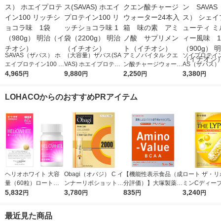
SAVAS（ザバス） ホ
（大容量）ザバス(SA
アミノバイタル クエ
ソイプロテイン
エイプロテイン100 リ
VAS) ホエイプロテイ
ン酸チャージウォータ
AS（ザバス）
ッチショコラ味 1袋
4,965
ン100 リッチショコラ
9,880
ー24本入箱 味の
2,250
プ＆ビューティ
3,380
円
円
円
円
（980g） 明治（イチ
味 1袋（2200g） 明治
素 アミノ酸 サプリ
クティー風味
オシ）
（イチオシ）
メント（イチオシ）
（900g） 明
LOHACOからのおすすめPRアイテム
チオシ）
ヘリオホワイト 大容
Obagi（オバジ） C イ
【機能性表示食品（成
ロート ザ・リ
量（60粒）ロート製
ンナーリポショット 7
分評価）】大塚製薬
ミンCディー
薬 サプリメント
5,832
0g×28本入 ロート製
3,780
アミノバリュー パウ
835
ル 1個 ロート
3,240
円
円
円
円
薬
ダー（1リットル用）
1箱（5袋入）
最近見た商品