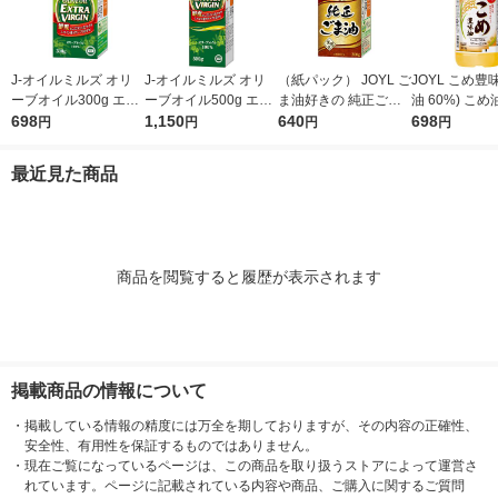
J-オイルミルズ オリ
J-オイルミルズ オリ
（紙パック） JOYL ご
JOYL こめ豊味
ーブオイル300g エキ
ーブオイル500g エキ
ま油好きの 純正ごま
油 60%) こめ油 ブレ
ストラバージン スペ
698
ストラバージン スペ
1,150
油 300g 1本 味の素 J-
640
ンド 味の素 J
698
円
円
円
円
イン産オリーブ100%
イン産オリーブ100%
オイルミルズ
ミルズ 900g 
1本（紙パック） JOY
1本（紙パック） JOY
本
最近見た商品
L
L
商品を閲覧すると履歴が表示されます
掲載商品の情報について
・
掲載している情報の精度には万全を期しておりますが、その内容の正確性、
安全性、有用性を保証するものではありません。
・
現在ご覧になっているページは、この商品を取り扱うストアによって運営さ
れています。ページに記載されている内容や商品、ご購入に関するご質問