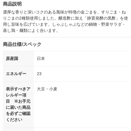
箱（5本入）（イチオ
個入) 洗濯洗剤
商品説明
シ） オリジナル
濃厚な香りと深いコクのある風味が特徴の金ごまを、すりごま・ね
りごまの2種類使用しました。醸造酢に加え「静置発酵の黒酢」を使
用し旨味を広げています。しゃぶしゃぶなどの鍋物・野菜サラダ・
蒸し鶏・麺類によく合います。
商品仕様/スペック
原産国
日本
エネルギー
23
表示すべきア
大豆・小麦
レルギー項
目 ※お手元
に届いた商品
を必ずご確認
ください