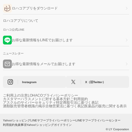
ロハコアプリをダウンロード
ロハコアプリについて
ロハコ公式LINE
お得な最新情報をLINEでお届けします
ニュースレター
お得な最新情報をメールでお届けします
Instagram
X（旧Twitter）
ご利用上の注意
LOHACOプライバシーポリシー
カスタマーハラスメントに対する基本方針
ご利用規約
アスクルのサイバーセキュリティ
特定商取引法に基づく表記
酒類販売管理者標識の掲示
古物営業法に基づく表記
医薬品の販売に関する表示
Yahoo!ショッピング
LINEヤフープライバシーポリシー
LINEヤフープライバシーセンター
利用規約
免責事項
Yahoo!ショッピングガイドライン
© LY Corporation