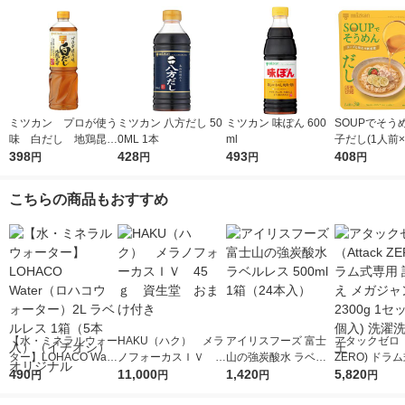
ミツカン プロが使う
ミツカン 八方だし 50
ミツカン 味ぽん 600
SOUPでそう
味 白だし 地鶏昆
0ML 1本
ml
子だし(1人前×
布 1L（1000ml）
398
428
493
ミツカン 個包
408
円
円
円
円
1本
めんつゆ
こちらの商品もおすすめ
【水・ミネラルウォー
HAKU（ハク） メラ
アイリスフーズ 富士
アタックゼロ（A
ター】LOHACO Wate
ノフォーカスＩＶ 4
山の強炭酸水 ラベル
ZERO) ドラ
r（ロハコウォータ
490
5ｇ 資生堂 おまけ
11,000
レス 500ml 1箱（24
1,420
詰め替え メガ
5,820
円
円
円
円
ー）2L ラベルレス 1
付き
本入）
ボ 2300g 1