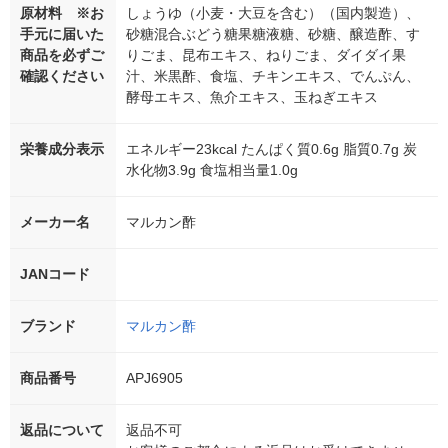
原材料 ※お
しょうゆ（小麦・大豆を含む）（国内製造）、
手元に届いた
砂糖混合ぶどう糖果糖液糖、砂糖、醸造酢、す
商品を必ずご
りごま、昆布エキス、ねりごま、ダイダイ果
確認ください
汁、米黒酢、食塩、チキンエキス、でんぷん、
酵母エキス、魚介エキス、玉ねぎエキス
栄養成分表示
エネルギー23kcal たんぱく質0.6g 脂質0.7g 炭
水化物3.9g 食塩相当量1.0g
メーカー名
マルカン酢
JANコード
ブランド
マルカン酢
商品番号
APJ6905
返品について
返品不可