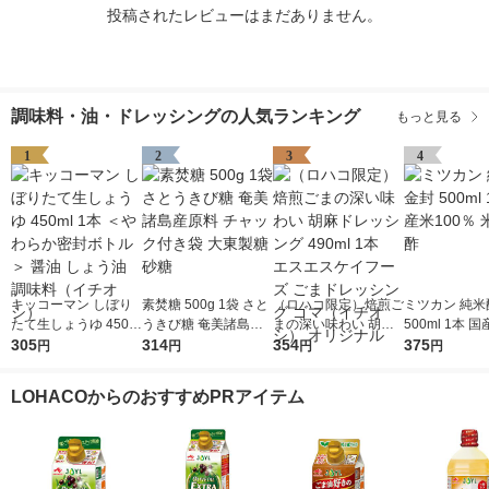
投稿されたレビューはまだありません。
調味料・油・ドレッシングの人気ランキング
もっと見る
1
2
3
4
キッコーマン しぼり
素焚糖 500g 1袋 さと
（ロハコ限定）焙煎ご
ミツカン 純米
たて生しょうゆ 450m
うきび糖 奄美諸島産
まの深い味わい 胡麻
500ml 1本 国
l 1本 ＜やわらか密封
305
原料 チャック付き袋
314
ドレッシング 490ml 1
354
0％ 米酢 食酢
375
円
円
円
円
ボトル＞ 醤油 しょう
大東製糖 砂糖
本 エスエスケイフー
油 調味料（イチオ
ズ ごまドレッシング
LOHACOからのおすすめPRアイテム
シ）
ゴマ（イチオシ） オ
リジナル