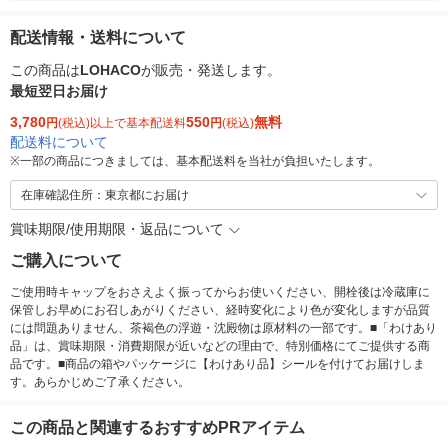
配送情報・送料について
この商品は
LOHACO
が販売・発送します。
最短翌日お届け
3,780
550
無料
円
(税込)以上で基本配送料
円
(税込)
配送料について
※
一部の商品につきましては、基本配送料を当社が負担いたします。
在庫確認住所：東京都にお届け
賞味期限/使用期限・返品について
ご購入について
ご使用時キャップをおさえよく振ってからお使いください、開栓後は冷蔵庫に
保管しお早めにお召しあがりください、経時変化により色が変化しますが品質
には問題ありません、茶褐色の浮遊・沈殿物は原材料の一部です。■「わけあり
品」は、賞味期限・消費期限が近いなどの理由で、特別価格にてご提供する商
品です。■商品の箱やパッケージに【わけあり品】シールを付けてお届けしま
す。あらかじめご了承ください。
この商品と関連するおすすめPRアイテム