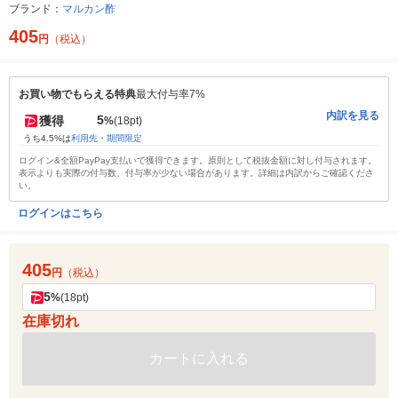
ブランド：
マルカン酢
405
円
（税込）
お買い物でもらえる特典
最大付与率7%
内訳を見る
5
獲得
%
(18pt)
うち4.5%は
利用先・期間限定
ログイン&全額PayPay支払いで獲得できます。原則として税抜金額に対し付与されます。
表示よりも実際の付与数、付与率が少ない場合があります。詳細は内訳からご確認くださ
い。
ログインはこちら
405
円
（税込）
5
%
(18pt)
在庫切れ
カートに入れる