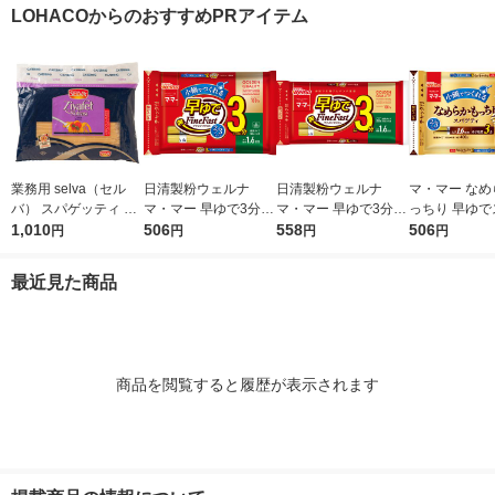
イプ （400g） ×1個
LOHACOからのおすすめPRアイテム
業務用 selva（セル
日清製粉ウェルナ
日清製粉ウェルナ
マ・マー なめ
バ） スパゲッティ 1.7
マ・マー 早ゆで3分ス
マ・マー 早ゆで3分ス
っちり 早ゆで
mm 1袋（3kg） ゆで
1,010
パゲティ2/3サイズ1.6
506
パゲティ 1.6mm チャ
558
ティ 2/3サイ
506
円
円
円
円
時間8分 朝日 パスタ
mm チャック付結束タ
ック付結束タイプ (50
ク付結束 400g
スパゲティ 大容量
イプ （400g） ×1個
0g) ×1個
清製粉ウェルナ
最近見た商品
タ
商品を閲覧すると履歴が表示されます