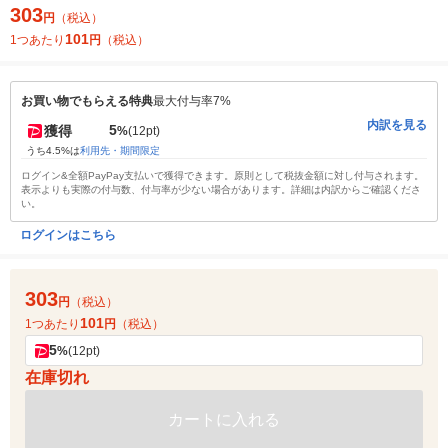
303
円
（税込）
101
1つあたり
円
（税込）
お買い物でもらえる特典
最大付与率7%
内訳を見る
5
獲得
%
(12pt)
うち4.5%は
利用先・期間限定
ログイン&全額PayPay支払いで獲得できます。原則として税抜金額に対し付与されます。
表示よりも実際の付与数、付与率が少ない場合があります。詳細は内訳からご確認くださ
い。
ログインはこちら
303
円
（税込）
101
1つあたり
円
（税込）
5
%
(12pt)
在庫切れ
カートに入れる