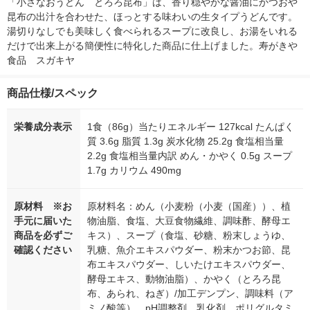
「小さなおうどん　とろろ昆布」は、香り穏やかな醤油にかつおや
昆布の出汁を合わせた、ほっとする味わいの生タイプうどんです。
湯切りなしでも美味しく食べられるスープに改良し、お湯をいれる
だけで出来上がる簡便性に特化した商品に仕上げました。寿がきや
食品　スガキヤ
商品仕様/スペック
栄養成分表示
1食（86g）当たりエネルギー 127kcal たんぱく
質 3.6g 脂質 1.3g 炭水化物 25.2g 食塩相当量
2.2g 食塩相当量内訳 めん・かやく 0.5g スープ
1.7g カリウム 490mg
原材料 ※お
原材料名：めん（小麦粉（小麦（国産））、植
手元に届いた
物油脂、食塩、大豆食物繊維、調味酢、酵母エ
商品を必ずご
キス）、スープ（食塩、砂糖、粉末しょうゆ、
確認ください
乳糖、魚介エキスパウダー、粉末かつお節、昆
布エキスパウダー、しいたけエキスパウダー、
酵母エキス、動物油脂）、かやく（とろろ昆
布、あられ、ねぎ）/加工デンプン、調味料（ア
ミノ酸等）、pH調整剤、乳化剤、ポリグルタミ