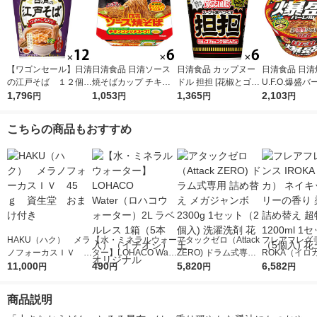
【ワゴンセール】日清
日清食品 日清ソース
日清食品 カップヌー
日清食品 日清
の江戸そば １２個
焼そばカップ チキン
ドル 担担 [花椒とゴマ
U.F.O.爆盛バ
日清食品
1,796
コンソメスープ付き 6
1,053
香るコク旨たんたん]
1,365
23g 1セット
2,103
円
円
円
円
個 カップ麺 カップ焼
1セット（1個×6） カ
カップ焼きそ
きそば スープ
ップ麺 カップラーメ
こちらの商品もおすすめ
ン
HAKU（ハク） メラ
【水・ミネラルウォー
アタックゼロ（Attack
フレアフレグラ
ノフォーカスＩＶ 4
ター】LOHACO Wate
ZERO) ドラム式専用
ROKA（イロ
5ｇ 資生堂 おまけ
11,000
r（ロハコウォータ
490
詰め替え メガジャン
5,820
イキッドリリ
6,582
円
円
円
円
付き
ー）2L ラベルレス 1
ボ 2300g 1セット（2
柔軟剤 詰め替
箱（5本入）（イチオ
個入) 洗濯洗剤 花王
大 1200ml 
商品説明
シ） オリジナル
（5個入) 花王