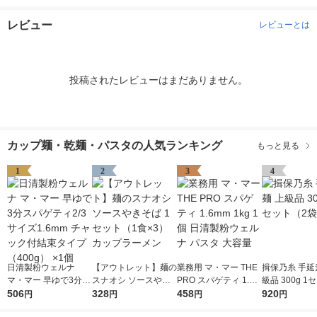
レビュー
レビューとは
投稿されたレビューはまだありません。
カップ麺・乾麺・パスタの人気ランキング
もっと見る
1
2
3
4
日清製粉ウェルナ
【アウトレット】麺の
業務用 マ・マー THE
揖保乃糸 手延
マ・マー 早ゆで3分ス
スナオシ ソースやき
PRO スパゲティ 1.6m
級品 300g 1
パゲティ2/3サイズ1.6
506
そば 1セット（1食×
328
m 1kg 1個 日清製粉ウ
458
袋）
920
円
円
円
円
mm チャック付結束タ
3） カップラーメン
ェルナ パスタ 大容量