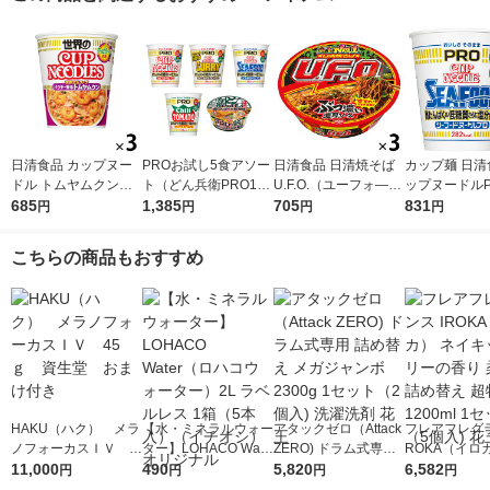
日清食品 カップヌー
PROお試し5食アソー
日清食品 日清焼そば
カップ麺 日清
ドル トムヤムクンヌ
ト（どん兵衛PRO1食
U.F.O.（ユーフォ―）
ップヌードルP
ードル [世界3大スー
685
＋カップヌードルPR
1,385
128g カップ麺 カップ
705
ーフード(プロ
831
円
円
円
円
プ パクチー香るトム
O4種各1食）
焼きそば 1セット（3
ぱく＆低糖質
ヤムクン] カップ麺 カ
食入）
分控えめ 1セ
こちらの商品もおすすめ
ップラーメン/スープ
個×3）
3食
HAKU（ハク） メラ
【水・ミネラルウォー
アタックゼロ（Attack
フレアフレグラ
ノフォーカスＩＶ 4
ター】LOHACO Wate
ZERO) ドラム式専用
ROKA（イロ
5ｇ 資生堂 おまけ
11,000
r（ロハコウォータ
490
詰め替え メガジャン
5,820
イキッドリリ
6,582
円
円
円
円
付き
ー）2L ラベルレス 1
ボ 2300g 1セット（2
柔軟剤 詰め替