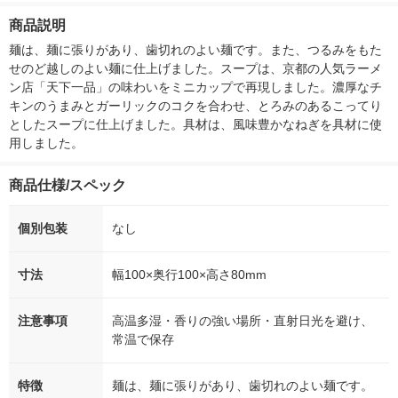
箱（5本入）（イチオ
個入) 洗濯洗剤 花王
大 1200ml 
商品説明
シ） オリジナル
（5個入) 花王
麺は、麺に張りがあり、歯切れのよい麺です。また、つるみをもた
せのど越しのよい麺に仕上げました。スープは、京都の人気ラーメ
ン店「天下一品」の味わいをミニカップで再現しました。濃厚なチ
キンのうまみとガーリックのコクを合わせ、とろみのあるこってり
としたスープに仕上げました。具材は、風味豊かなねぎを具材に使
用しました。
商品仕様/スペック
個別包装
なし
寸法
幅100×奥行100×高さ80mm
注意事項
高温多湿・香りの強い場所・直射日光を避け、
常温で保存
特徴
麺は、麺に張りがあり、歯切れのよい麺です。