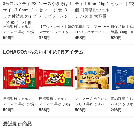
日清製粉ウェルナ
【アウトレット】麺の
業務用 マ・マー THE
揖保乃糸 手延
マ・マー 早ゆで3分ス
スナオシ ソースやき
PRO スパゲティ 1.6m
級品 300g 1
パゲティ2/3サイズ1.6
506
そば 1セット（1食×
328
m 1kg 1個 日清製粉ウ
458
袋）
920
円
円
円
円
mm チャック付結束タ
3） カップラーメン
ェルナ パスタ 大容量
イプ （400g） ×1個
LOHACOからのおすすめPRアイテム
日清製粉ウェルナ
日清製粉ウェルナ
マ・マー なめらかも
青の洞窟 もち
マ・マー 早ゆで3分ス
マ・マー 早ゆで3分ス
っちり 早ゆでスパゲ
パスタ タリオ
パゲティ2/3サイズ1.6
506
パゲティ 1.6mm チャ
558
ティ 2/3サイズ チャッ
506
1袋（150g
246
円
円
円
円
mm チャック付結束タ
ック付結束タイプ (50
ク付結束 400g 1個 日
2分 日清製
イプ （400g） ×1個
0g) ×1個
清製粉ウェルナ パス
ナ
最近見た商品
タ