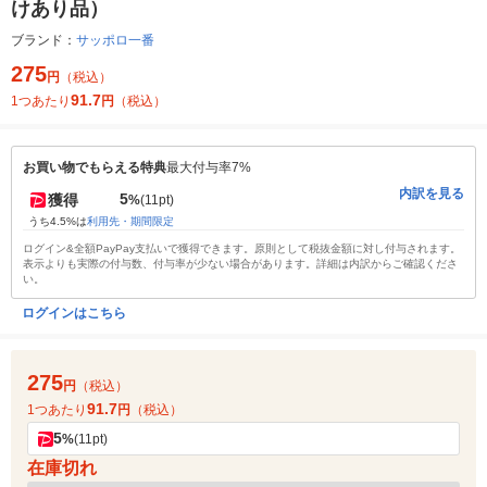
けあり品）
ブランド：
サッポロ一番
275
円
（税込）
91.7
1つあたり
円
（税込）
お買い物でもらえる特典
最大付与率7%
内訳を見る
5
獲得
%
(11pt)
うち4.5%は
利用先・期間限定
ログイン&全額PayPay支払いで獲得できます。原則として税抜金額に対し付与されます。
表示よりも実際の付与数、付与率が少ない場合があります。詳細は内訳からご確認くださ
い。
ログインはこちら
275
円
（税込）
91.7
1つあたり
円
（税込）
5
%
(11pt)
在庫切れ