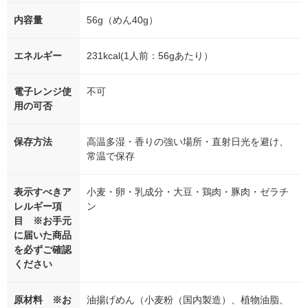
内容量
56g（めん40g）
エネルギー
231kcal(1人前：56gあたり）
電子レンジ使
不可
用の可否
保存方法
高温多湿・香りの強い場所・直射日光を避け、
常温で保存
表示すべきア
小麦・卵・乳成分・大豆・鶏肉・豚肉・ゼラチ
レルギー項
ン
目 ※お手元
に届いた商品
を必ずご確認
ください
原材料 ※お
油揚げめん（小麦粉（国内製造）、植物油脂、