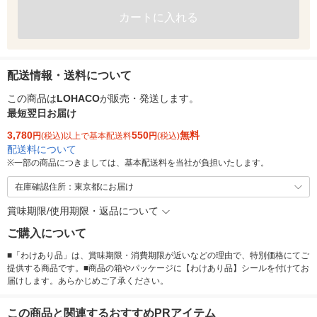
カートに入れる
配送情報・送料について
この商品は
LOHACO
が販売・発送します。
最短翌日お届け
3,780
550
無料
円
(税込)以上で基本配送料
円
(税込)
配送料について
※
一部の商品につきましては、基本配送料を当社が負担いたします。
在庫確認住所：東京都にお届け
賞味期限/使用期限・返品について
ご購入について
■「わけあり品」は、賞味期限・消費期限が近いなどの理由で、特別価格にてご
提供する商品です。■商品の箱やパッケージに【わけあり品】シールを付けてお
届けします。あらかじめご了承ください。
この商品と関連するおすすめPRアイテム