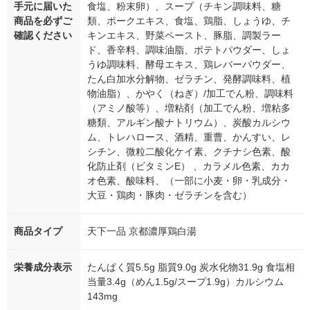
手元に届いた
食塩、粉末卵）、スープ（チキン調味料、糖
商品を必ずご
類、ポークエキス、食塩、鶏脂、しょうゆ、チ
確認ください
キンエキス、野菜ペースト、豚脂、調製ラー
ド、香辛料、調味油脂、ポテトパウダー、しょ
うゆ調味料、酵母エキス、鶏レバーパウダー、
たん白加水分解物、ゼラチン、発酵調味料、植
物油脂）、かやく（ねぎ）/加工でん粉、調味料
（アミノ酸等）、増粘剤（加工でん粉、増粘多
糖類、アルギン酸ナトリウム）、炭酸カルシウ
ム、トレハロース、酒精、重曹、かんすい、レ
シチン、微粒二酸化ケイ素、クチナシ色素、酸
化防止剤（ビタミンE） 、カラメル色素、カカ
オ色素、酸味料、（一部に小麦・卵・乳成分・
大豆・鶏肉・豚肉・ゼラチンを含む）
商品タイプ
天下一品 京都濃厚鶏白湯
栄養成分表示
たんぱく質5.5g 脂質9.0g 炭水化物31.9g 食塩相
当量3.4g（めん1.5g/スープ1.9g）カルシウム
143mg