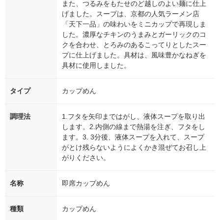
また、つるみをもたせのど越しのよい麺に仕上
げました。スープは、京都の人気ラーメン店
「天下一品」の味わいをミニカップで再現しま
した。濃厚なチキンのうまみとガーリックのコ
クを合わせ、とろみのあるこってりとしたスー
プに仕上げました。具材は、風味豊かなねぎを
具材に使用しました。
タイプ
カップめん
調理法
1.フタを矢印まではがし、液体スープを取り出
します。2.内側の線まで熱湯を注ぎ、フタをし
ます。3. 3分後、液体スープを入れて、スープ
がとけ残らないようによくかき混ぜてお召し上
がりください。
名称
即席カップめん
種類
カップめん