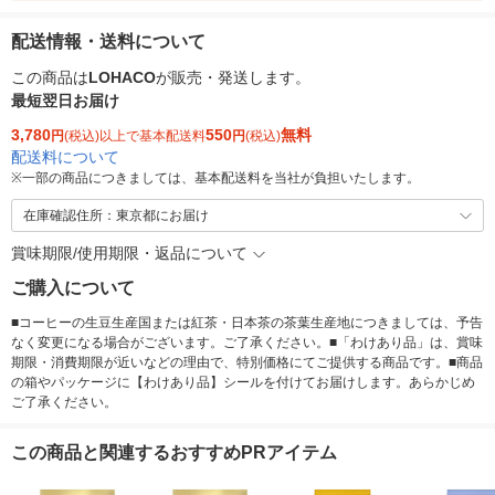
配送情報・送料について
この商品は
LOHACO
が販売・発送します。
最短翌日お届け
3,780
550
無料
円
(税込)以上で基本配送料
円
(税込)
配送料について
※
一部の商品につきましては、基本配送料を当社が負担いたします。
在庫確認住所：東京都にお届け
賞味期限/使用期限・返品について
ご購入について
■コーヒーの生豆生産国または紅茶・日本茶の茶葉生産地につきましては、予告
なく変更になる場合がございます。ご了承ください。■「わけあり品」は、賞味
期限・消費期限が近いなどの理由で、特別価格にてご提供する商品です。■商品
の箱やパッケージに【わけあり品】シールを付けてお届けします。あらかじめ
ご了承ください。
この商品と関連するおすすめPRアイテム