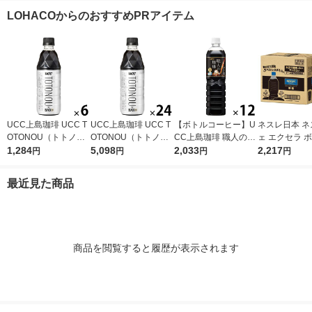
入）
詰替用 インスタント
LOHACOからのおすすめPRアイテム
コーヒー インドネシ
ア
UCC上島珈琲 UCC T
UCC上島珈琲 UCC T
【ボトルコーヒー】U
ネスレ日本 ネ
OTONOU（トトノ
OTONOU（トトノ
CC上島珈琲 職人の珈
ェ エクセラ 
ウ） by BLACK無糖 5
1,284
ウ） by BLACK無糖 5
5,098
琲 無糖 900ml 1箱（1
2,033
ーヒー 無糖 
2,217
円
円
円
円
00ml 1セット（6本）
00ml 1箱（24本入）
2本入）
ス 900ml 1箱
入）
最近見た商品
商品を閲覧すると履歴が表示されます