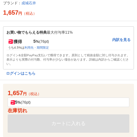
ブランド：
成城石井
1,657
円
（税込）
お買い物でもらえる特典
最大付与率11%
内訳を見る
5
獲得
%
(76pt)
うち4.5%は
利用先・期間限定
ログイン&全額PayPay支払いで獲得できます。原則として税抜金額に対し付与されます。
表示よりも実際の付与数、付与率が少ない場合があります。詳細は内訳からご確認くださ
い。
ログインはこちら
1,657
円
（税込）
5
%
(76pt)
在庫切れ
カートに入れる