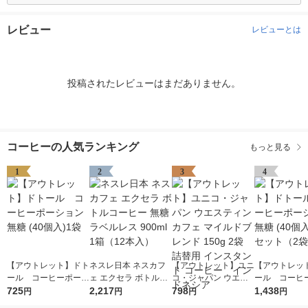
レビュー
レビューとは
投稿されたレビューはまだありません。
コーヒーの人気ランキング
もっと見る
1
2
3
4
【アウトレット】ドト
ネスレ日本 ネスカフ
【アウトレット】ユニ
【アウトレッ
ール コーヒーポーシ
ェ エクセラ ボトルコ
コ・ジャパン ウエス
ール コーヒ
ョン 無糖 (40個入)1袋
725
ーヒー 無糖 ラベルレ
2,217
ティンカフェ マイル
798
ョン 無糖 (40
1,438
円
円
円
円
ス 900ml 1箱（12本
ドブレンド 150g 2袋
セット（2袋