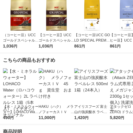
（コーヒー豆）UCC
【コーヒー豆】UCC
【コーヒー豆UCC GO
【コーヒー豆
ゴールドスペシャル
ゴールドスペシャル
LD SPECIAL PREMIU
ヒー豆】UCC 
炒り豆 リッチブレン
1,036
炒り豆 スぺシャルブ
1,036
M 炒り豆 ローステッ
861
SPECIAL PR
861
円
円
円
円
ド SAP 230g
レンド SAP 230g
ドナッツ SAP 140g
炒り豆 ベリー
ティ SAP 140
こちらの商品もおすすめ
【水・ミネラルウォー
HAKU（ハク） メラ
アイリスフーズ 富士
アタックゼロ（A
ター】LOHACO Wate
ノフォーカスＩＶ 4
山の強炭酸水 ラベル
ZERO) ドラ
r（ロハコウォータ
490
5ｇ 資生堂 おまけ
11,000
レス 500ml 1箱（24
1,420
詰め替え メガ
5,820
円
円
円
円
ー）2L ラベルレス 1
付き
本入）
ボ 2300g 1
箱（5本入）（イチオ
個入) 洗濯洗剤
商品説明