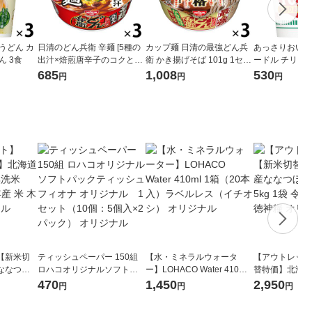
うどん カ
日清のどん兵衛 辛麺 [5種の
カップ麺 日清の最強どん兵
あっさりおいし
ん 3食
出汁×焙煎唐辛子のコクと辛
衛 かき揚げそば 101g 1セッ
ードル チリトマ
味] 1セット（1個×3） 日
ト（3個） 日清食品
（1個×3） 日
685
1,008
530
円
円
円
清食品
【新米切
ティッシュペーパー 150組
【水・ミネラルウォータ
【アウトレット
ななつぼ
ロハコオリジナルソフトパ
ー】LOHACO Water 410ml
替特価】北海道
袋 令和7年産
ックティッシュ フィオナ オ
1箱（20本入）ラベルレス
し 精白米 5kg
470
1,450
2,950
円
円
円
ジナル
リジナル 1セット（10個：
（イチオシ） オリジナル
米 木徳神糧 オ
5個入×2パック） オリジナ