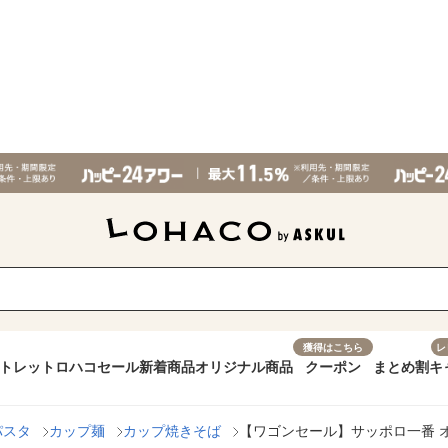
獲得はこちら
レ
トレット
ロハコセール
新着商品
オリジナル商品
クーポン
まとめ割
キ
パスタ
カップ麺
カップ焼きそば
【ワゴンセール】サッポロ一番 