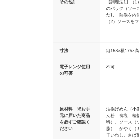
その他1
【調理法1】（1
のパック（ソー
だし，熱湯を内
（2）ソースを
寸法
縦158×横175×
電子レンジ使用
不可
の可否
原材料 ※お手
油揚げめん（小
元に届いた商品
ん粉、食塩、植
を必ずご確認く
料）、ソース（
ださい
脂）、かやく（
干いわし、さば