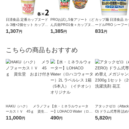
日清食品 定番カップヌード
PROお試し5食アソート（ど
カップ麺 日清食品 カ
ル 3種×2個セット カップ麺
ん兵衛PRO1食＋カップヌー
ードルPRO シーフー
カップラーメン 詰め合わせ
ドルPRO4種各1食）
ロ) 高たんぱく＆低
1,307
1,385
831
円
円
円
アソート
に塩分控えめ 1セット
×3）
こちらの商品もおすすめ
HAKU（ハク） メラノフォ
【水・ミネラルウォータ
アタックゼロ（Attack
ーカスＩＶ 45ｇ 資生
ー】LOHACO Water（ロハ
O) ドラム式専用 詰め
堂 おまけ付き
コウォーター）2L ラベルレ
ガジャンボ 2300g 1
11,000
490
5,820
円
円
円
ス 1箱（5本入）（イチオ
（2個入) 洗濯洗剤 花
シ） オリジナル