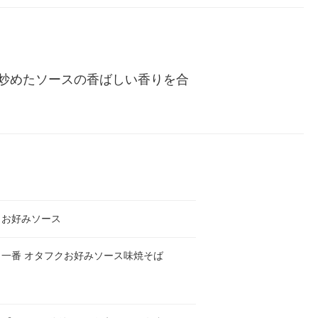
ル
炒めたソースの香ばしい香りを合
クお好みソース
ロ一番 オタフクお好みソース味焼そば