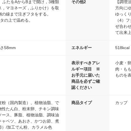
）ふたをAからBまで開け，3種類
その他2
【調理法
ス，マヨネーズ，ふりかけ）を取
方向に
側の線まで注ぎフタをする。
ゆっく
フタの上で温める。
（4）
ぜ合わ
て出来
高さ58mm
エネルギー
518kcal
表示すべきアレ
小麦・
ルギー項目 ※
肉・も
お手元に届いた
ものを表
商品を必ずご確
認ください
麦粉（国内製造）、植物油脂、で
商品タイプ
カップ
物性たん白、粉末卵、チキン調味
ソース、豚脂、植物油脂、調味油
キャベツ、あおさ、かつお節、煮
節）/加工でん粉、カラメル色