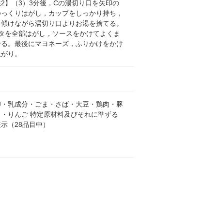
2】（3）3分後，Cの湯切り口を矢印の
ゆっくりはがし，カップをしっかり持ち，
り傾けながら湯切り口よりお湯を捨てる。
フタを全部はがし，ソースをかけてよくま
せる。最後にマヨネーズ，ふりかけをかけ
上がり。
卵・乳成分・ごま・さば・大豆・鶏肉・豚
も・りんご 特定原材料及びそれに準ずる
示（28品目中）