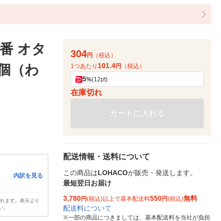
番 オタ
304
円
（税込）
101.4
個（わ
1つあたり
円
（税込）
5
%
(12pt)
在庫切れ
カートに入れる
配送情報・送料について
この商品は
LOHACO
が販売・発送します。
内訳を見る
最短翌日お届け
3,780
550
無料
円
(税込)以上で基本配送料
円
(税込)
されます。表示より
配送料について
い。
※
一部の商品につきましては、基本配送料を当社が負担