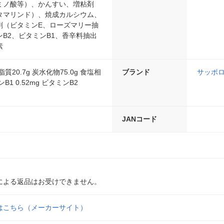
ミノ酸等）、かんすい、増粘剤
タマリンド）、焼成カルシウム、
剤（ビタミンE、ローズマリー抽
B2、ビタミンB1、香辛料抽出
素
脂質20.7g 炭水化物75.0g 食塩相
ブランド
サッポ
ンB1 0.52mg ビタミンB2
JANコード
による返品はお受けできません。
はこちら（メーカーサイト）