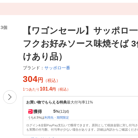
【ワゴンセール】サッポロ一
フクお好みソース味焼そば 3
けあり品）
サッポロ一番
ブランド：
304
円
（税込）
101.4
1つあたり
円
（税込）
お買い物でもらえる特典
最大付与率11%
5
獲得
%
(12pt)
うち4.5%は
利用先・期間限定
ログイン&全額PayPay支払いで獲得できます。原則として税抜金額に対し付与
も実際の付与数、付与率が少ない場合があります。詳細は内訳からご確認くださ