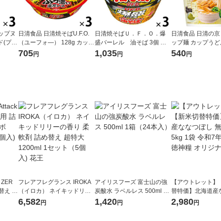
ップヌ
日清食品 日清焼そばU.F.O.
日清焼そばＵ．Ｆ．Ｏ．爆
日清食品 日清の京
ド(プ
（ユーフォ―） 128g カップ
盛バーレル 油そば 3個 日
ップ麺 カップうど
糖質さら
麺 カップ焼きそば 1セット
清食品
705
1,035
540
円
円
円
（1個
（3食入）
 ZER
フレアフレグランス IROKA
アイリスフーズ 富士山の強
【アウトレット】
替え メ
（イロカ） ネイキッドリリ
炭酸水 ラベルレス 500ml 1
替特価】北海道産
セット
ーの香り 柔軟剤 詰め替え 超
箱（24本入）
し 無洗米 5kg 1
6,582
1,420
2,980
円
円
円
王
特大 1200ml 1セット（5個
米 木徳神糧 オリ
入) 花王