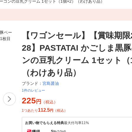
黒豚ベーコンの豆乳クリーム 1セット（1個×2）（わけあり品）
【ワゴンセール】【賞味期限202
28】PASTATAI かごしま黒
ンの豆乳クリーム 1セット（1
（わけあり品）
宮島醤油
ブランド：
1件のレビュー
225
円
（税込）
112.5
1つあたり
円
（税込）
お買い物でもらえる特典
最大付与率11%
5
獲得
%
(10pt)