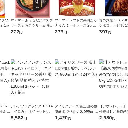
スタソ
マ・マー あえるだけパスタ
マ・マー トマトの果肉たっ
青の洞窟 CLASSI
2）1個
ソース たらこクリーム 生風
ぷりの ミートソース 2人前 1
クボロネーゼ'95 1
味 1人前×2 1個
個 日清製粉ウェルナ レンジ
g） パスタソー
272
273
397
円
円
円
対応 パスタソース
対応 日清製粉ウ
 ZER
フレアフレグランス IROKA
アイリスフーズ 富士山の強
【アウトレット】
替え メ
（イロカ） ネイキッドリリ
炭酸水 ラベルレス 500ml 1
替特価】北海道産
セット
ーの香り 柔軟剤 詰め替え 超
箱（24本入）
し 無洗米 5kg 1
6,582
1,420
2,980
円
円
円
王
特大 1200ml 1セット（5個
米 木徳神糧 オリ
入) 花王