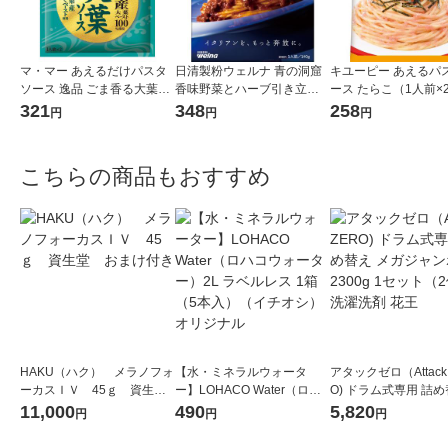
マ・マー あえるだけパスタ
日清製粉ウェルナ 青の洞窟
キユーピー あえるパ
ソース 逸品 ごま香る大葉ソ
香味野菜とハーブ引き立つ
ース たらこ（1人前×
ース ＜1人前×2＞ 1個 日清
ボロネーゼ 1人前 (140g) 1個
321
348
258
円
円
円
製粉ウェルナ
こちらの商品もおすすめ
HAKU（ハク） メラノフォ
【水・ミネラルウォータ
アタックゼロ（Attack
ーカスＩＶ 45ｇ 資生
ー】LOHACO Water（ロハ
O) ドラム式専用 詰め
堂 おまけ付き
コウォーター）2L ラベルレ
ガジャンボ 2300g 1
11,000
490
5,820
円
円
円
ス 1箱（5本入）（イチオ
（2個入) 洗濯洗剤 花
シ） オリジナル