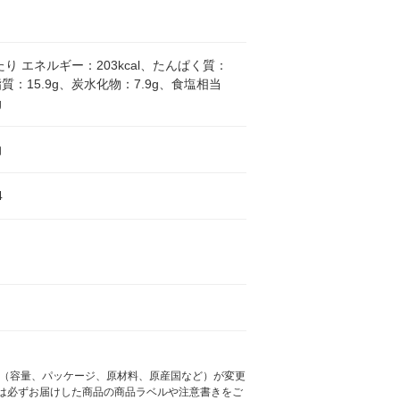
当たり エネルギー：203kcal、たんぱく質：
脂質：15.9g、炭水化物：7.9g、食塩相当
g
油
4
様（容量、パッケージ、原材料、原産国など）が変更
は必ずお届けした商品の商品ラベルや注意書きをご