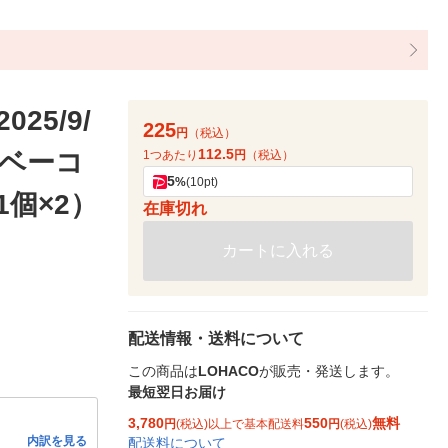
5/9/
225
円
（税込）
112.5
豚ベーコ
1つあたり
円
（税込）
5
%
(10pt)
個×2）
在庫切れ
カートに入れる
配送情報・送料について
この商品は
LOHACO
が販売・発送します。
最短翌日お届け
3,780
550
無料
円
(税込)以上で基本配送料
円
(税込)
内訳を見る
配送料について