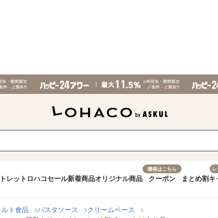
獲得はこちら
レ
トレット
ロハコセール
新着商品
オリジナル商品
クーポン
まとめ割
キ
トルト食品
パスタソース
クリームベース