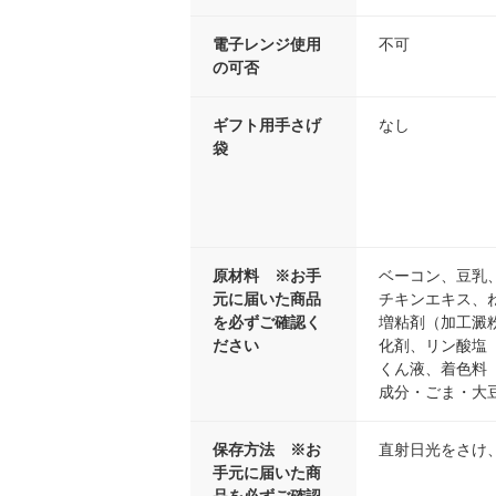
電子レンジ使用
不可
の可否
ギフト用手さげ
なし
袋
原材料 ※お手
ベーコン、豆乳
元に届いた商品
チキンエキス、
を必ずご確認く
増粘剤（加工澱
ださい
化剤、リン酸塩（
くん液、着色料
成分・ごま・大
保存方法 ※お
直射日光をさけ
手元に届いた商