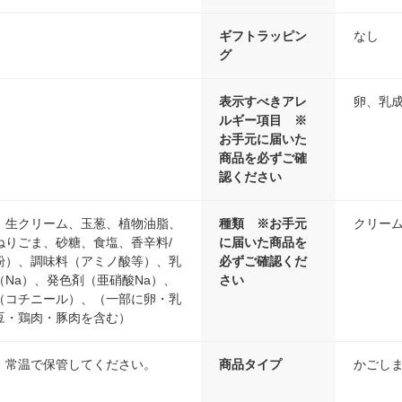
ギフトラッピン
なし
グ
表示すべきアレ
卵、乳
ルギー項目 ※
お手元に届いた
商品を必ずご確
認ください
、生クリーム、玉葱、植物油脂、
種類 ※お手元
クリー
ねりごま、砂糖、食塩、香辛料/
に届いた商品を
粉）、調味料（アミノ酸等）、乳
必ずご確認くだ
Na）、発色剤（亜硝酸Na）、
さい
（コチニール）、（一部に卵・乳
豆・鶏肉・豚肉を含む）
、常温で保管してください。
商品タイプ
かごし