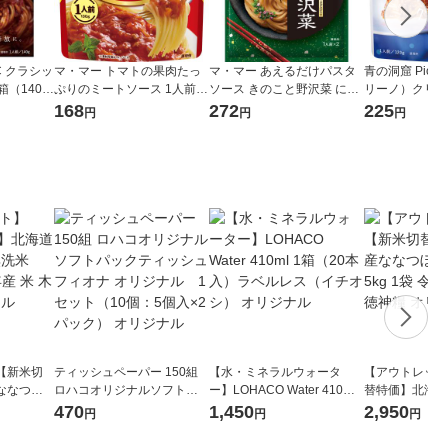
C クラシッ
マ・マー トマトの果肉たっ
マ・マー あえるだけパスタ
青の洞窟 Picco
箱（140
ぷりのミートソース 1人前
ソース きのこと野沢菜 にん
リーノ）クリー
ス レンジ
1個
にくしょうゆ味 1人前×2 1
ーゼ 120g 1人
168
272
225
円
円
円
ェルナ
個
粉ウェルナ パ
【新米切
ティッシュペーパー 150組
【水・ミネラルウォータ
【アウトレット
ななつぼ
ロハコオリジナルソフトパ
ー】LOHACO Water 410ml
替特価】北海道
袋 令和7年産
ックティッシュ フィオナ オ
1箱（20本入）ラベルレス
し 精白米 5kg
470
1,450
2,950
円
円
円
ジナル
リジナル 1セット（10個：
（イチオシ） オリジナル
米 木徳神糧 オ
5個入×2パック） オリジナ