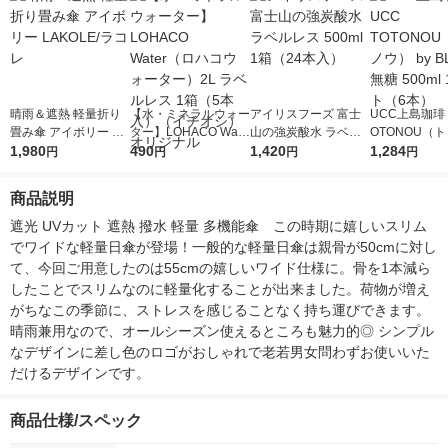
晴雨＆遮熱 軽量折り
【水・ミネラルウォー
アイリスフーズ 富士
UCC上島珈琲 
畳み傘 アイボリー LA
ター】LOHACO Wate
山の強炭酸水 ラベル
OTONOU（
KOLE/ラコレ
1,980
r（ロハコウォータ
490
レス 500ml 1箱（24
1,420
ウ） by BLAC
1,284
円
円
円
円
ー）2L ラベルレス 1
本入）
00ml 1セッ
箱（5本入）（イチオ
商品説明
シ） オリジナル
遮光 UVカット 遮熱 撥水 軽量 多機能傘　この時期に嬉しいスリム
でワイドな軽量日傘が登場！一般的な軽量日傘は親骨が50cmに対し
て、今回ご用意したのは55cmの嬉しいワイド仕様に。骨を1本減ら
したことでスリムなのに軽量化することが出来ました。荷物が増え
がちなこの季節に、ストレスを感じることなく持ち運びできます。
晴雨兼用なので、オールシーズン使えるところも魅力的◎ シンプル
なデザインに差し色のロゴがおしゃれで老若男女問わずお使いいた
だけるデザインです。
商品仕様/スペック