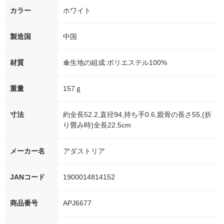
カラー
ホワイト
製造国
中国
材質
傘生地の組成:ポリエステル100%
重量
157ｇ
寸法
約全長52.2,直径94,持ち手0.6,親骨の長さ55,(折
り畳み時)全長22.5cm
メーカー名
アダストリア
JANコード
1900014814152
商品番号
APJ6677