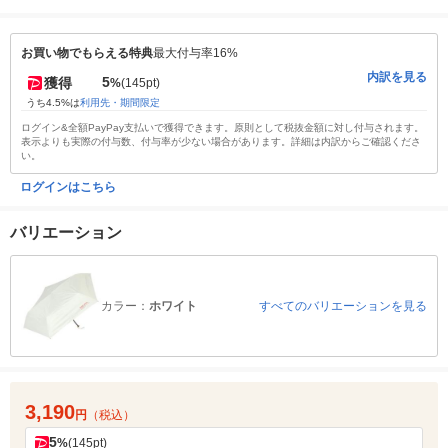
お買い物でもらえる特典
最大付与率16%
内訳を見る
5
獲得
%
(145pt)
うち4.5%は
利用先・期間限定
ログイン&全額PayPay支払いで獲得できます。原則として税抜金額に対し付与されます。
表示よりも実際の付与数、付与率が少ない場合があります。詳細は内訳からご確認くださ
い。
ログインはこちら
バリエーション
カラー：
ホワイト
すべてのバリエーションを見る
3,190
円
（税込）
5
%
(145pt)