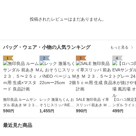
投稿されたレビューはまだありません。
バッグ・ウェア・小物の人気ランキング
もっと見る
1
2
3
4
無印良品 ルームサン
レック 激落ちくん お
SALE 無印良品 イ草
【ロハコ限定】
ダル 前あき Ｍ ２３．
そうじスリッパNEO
スリッパ 前あき Ｍ ２
ンダル ライト
５〜２５ｃｍ用 生成×
590
ベージュ M 22cmー25
1,455
３．５〜２５ｃｍ用
990
24.0cm 水
499
円
円
円
円
マスタード 良品計画
cm 2個
生成 良品計画
い 水場 風呂場
ナル
最近見た商品