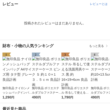
レビュー
レビューとは
投稿されたレビューはまだありません。
財布・小物の人気ランキング
もっと見る
1
2
3
4
無印良品 ナイロンメ
無印良品 ポリエステ
無印良品 ポリエステ
無印良品 ポリ
ッシュバッグインバッ
ルダブルファスナーケ
ル 吊るして使える洗
ルダブルファ
グ A4サイズ用 タテ型
1,290
ース ピンク Ｓ 約１０
490
面用具ケース 黒 約16
1,790
ース S 黒 約10
490
円
円
円
円
グレー 良品計画
×１３．５ｃｍ 良品計
×19×6cm 良品計画
m 良品計画
画
最近見た商品