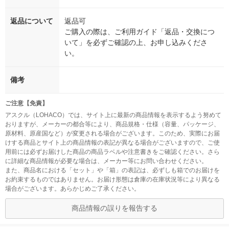
返品について
返品可
ご購入の際は、ご利用ガイド「返品・交換につ
いて」を必ずご確認の上、お申し込みくださ
い。
備考
ご注意【免責】
アスクル（LOHACO）では、サイト上に最新の商品情報を表示するよう努めて
おりますが、メーカーの都合等により、商品規格・仕様（容量、パッケージ、
原材料、原産国など）が変更される場合がございます。このため、実際にお届
けする商品とサイト上の商品情報の表記が異なる場合がございますので、ご使
用前には必ずお届けした商品の商品ラベルや注意書きをご確認ください。さら
に詳細な商品情報が必要な場合は、メーカー等にお問い合わせください。
また、商品名における「セット」や「箱」の表記は、必ずしも箱でのお届けを
お約束するものではありません。お届け形態は倉庫の在庫状況等により異なる
場合がございます。あらかじめご了承ください。
商品情報の誤りを報告する