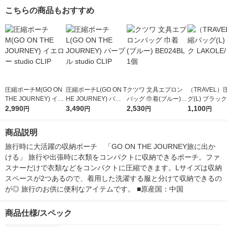
こちらの商品もおすすめ
圧縮ポーチM(GO ON
圧縮ポーチL(GO ON T
クツワ 文具エプロン
（TRAVEL
THE JOURNEY) イエ
HE JOURNEY) パー
バッグ 巾着(ブルー) B
グ(L) ブラック
ロー studio CLIP
2,990
プル studio CLIP
3,490
E024BL 1個
2,530
E/ラコレ
1,100
円
円
円
円
商品説明
旅行時に大活躍の収納ポーチ　「GO ON THE JOURNEY旅に出か
ける」 旅行や出張時に衣類をコンパクトに収納できるポーチ。ファ
スナーだけで衣類などをコンパクトに圧縮できます。Lサイズは収納
スペースが2つあるので、着用した洗濯する服と分けて収納できるの
が◎ 旅行のお供に便利なアイテムです。 ■原産国：中国
商品仕様/スペック