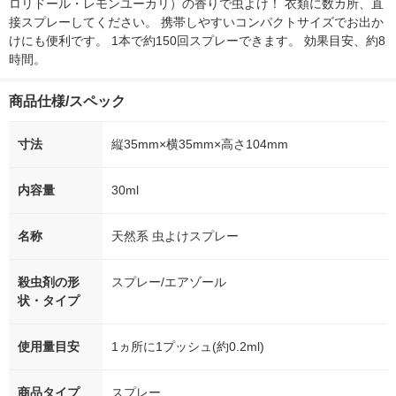
ロリドール・レモンユーカリ）の香りで虫よけ！ 衣類に数カ所、直
接スプレーしてください。 携帯しやすいコンパクトサイズでお出か
けにも便利です。 1本で約150回スプレーできます。 効果目安、約8
時間。
商品仕様/スペック
寸法
縦35mm×横35mm×高さ104mm
内容量
30ml
名称
天然系 虫よけスプレー
殺虫剤の形
スプレー/エアゾール
状・タイプ
使用量目安
1ヵ所に1プッシュ(約0.2ml)
商品タイプ
スプレー