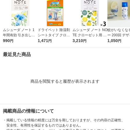
ムシューダ ノート 1
ドライペット 除湿剤
ムシューダ ノート NO
蚊がいなくな
年間有効 引き出し・
シートタイプ クロー
TE クローゼット用 衣
ー 200回 デ
衣装ケース用 フリー
990
ゼット用 1袋（4枚
1,471
類 防虫剤 ペパーミン
3,210
無香料 12時間
1,050
円
円
円
円
ジア 1箱（24個入）
入） エステー
ト＆ベルガモット 1セ
取り 殺虫剤 ワンプッ
エステー
ット（1箱（3個入）×
シュ 1本 KIN
最近見た商品
3） エステー
ンチョー
商品を閲覧すると履歴が表示されます
掲載商品の情報について
・
掲載している情報の精度には万全を期しておりますが、その内容の正確性、
安全性、有用性を保証するものではありません。