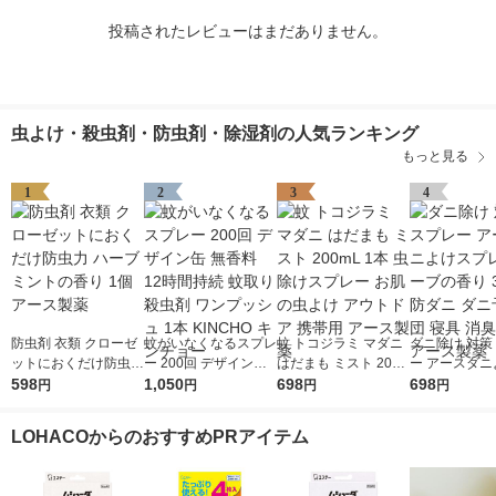
投稿されたレビューはまだありません。
虫よけ・殺虫剤・防虫剤・除湿剤の人気ランキング
もっと見る
1
2
3
4
防虫剤 衣類 クローゼ
蚊がいなくなるスプレ
蚊 トコジラミ マダニ
ダニ除け 対策
ットにおくだけ防虫力
ー 200回 デザイン缶
はだまも ミスト 200
ー アースダニ
ハーブミントの香り 1
598
無香料 12時間持続 蚊
1,050
mL 1本 虫除けスプレ
698
プレー ハーブ
698
円
円
円
円
個 アース製薬
取り 殺虫剤 ワンプッ
ー お肌の虫よけ アウ
350mL 防ダ
シュ 1本 KINCHO キ
トドア 携帯用 アース
防 布団 寝具 
LOHACOからのおすすめPRアイテム
ンチョー
製薬
アース製薬