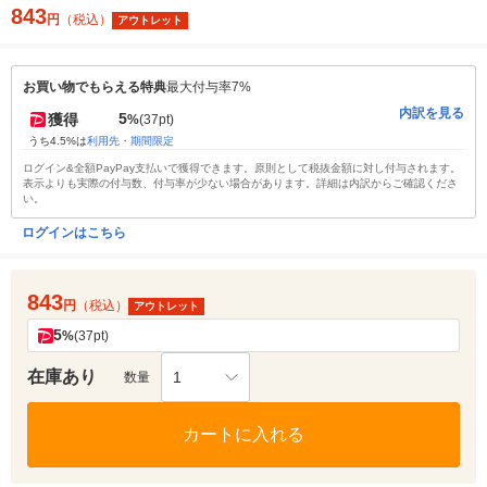
843
円
（税込）
アウトレット
お買い物でもらえる特典
最大付与率7%
内訳を見る
5
獲得
%
(37pt)
うち4.5%は
利用先・期間限定
ログイン&全額PayPay支払いで獲得できます。原則として税抜金額に対し付与されます。
表示よりも実際の付与数、付与率が少ない場合があります。詳細は内訳からご確認くださ
い。
ログインはこちら
843
円
（税込）
アウトレット
5
%
(37pt)
在庫あり
1
数量
カートに入れる