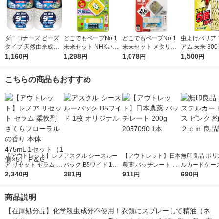
ダニコナーズ ビーズ
どこでもベープNo.1
どこでもベープNo.1
虫よけバリア 
タイプ 天然由来成分
未来セット NHKいな
未来セット メタリッ
アム 未来 30
ダニよけ 消臭 60日 無
1,160
いいないばあっ! 不快
1,298
クグレー 不快害虫用
1,078
ーンの香り 1
1,500
円
円
円
円
臭 1セット（2個） KI
害虫用 虫よけ 1個 フ
虫よけ 1個 フマキラ
け フマキラー
NCHO キンチョー
マキラー
ー
こちらの商品もおすすめ
【アウトレット】レノ
アスクル シースルー
【アウトレット】日本
無印良品 ポリ
ア リセット セラム 柔
バック B5ワイド 1枚
農薬 バッチレート 20
ルカードケース
軟剤 さくらフローラ
2,340
オリジナル
381
0g 2057090 1本
911
ク 約８×１２
690
円
円
円
円
ルの香り 本体 475mL
品計画
1セット（1個×5） P
商品説明
＆G
【在庫処分品】化学殺虫成分不使用！衣類にスプレーして精油（ネ