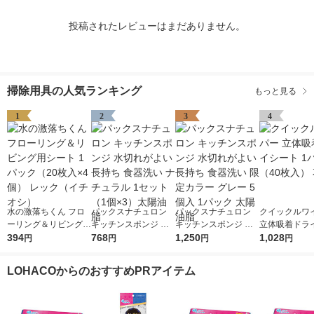
投稿されたレビューはまだありません。
掃除用具の人気ランキング
もっと見る
1
2
3
4
水の激落ちくん フロ
パックスナチュロン
パックスナチュロン
クイックルワ
ーリング＆リビング用
キッチンスポンジ 水
キッチンスポンジ 水
立体吸着ドラ
シート 1パック（20枚
394
切れがよい 長持ち 食
768
切れがよい 長持ち 食
1,250
1パック（40
1,028
円
円
円
円
入×4個） レック（イ
器洗い ナチュラル 1
器洗い 限定カラー グ
王
チオシ）
セット（1個×3）太陽
レー 5個入 1パック 太
LOHACOからのおすすめPRアイテム
油脂
陽油脂