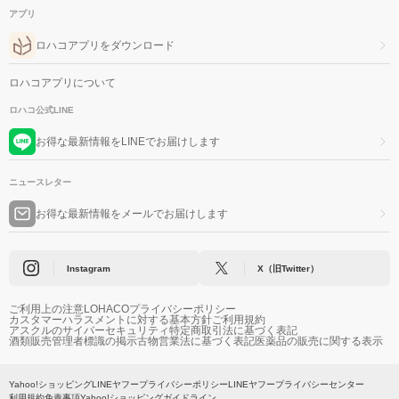
アプリ
ロハコアプリをダウンロード
ロハコアプリについて
ロハコ公式LINE
お得な最新情報をLINEでお届けします
ニュースレター
お得な最新情報をメールでお届けします
Instagram
X（旧Twitter）
ご利用上の注意
LOHACOプライバシーポリシー
カスタマーハラスメントに対する基本方針
ご利用規約
アスクルのサイバーセキュリティ
特定商取引法に基づく表記
酒類販売管理者標識の掲示
古物営業法に基づく表記
医薬品の販売に関する表示
Yahoo!ショッピング
LINEヤフープライバシーポリシー
LINEヤフープライバシーセンター
利用規約
免責事項
Yahoo!ショッピングガイドライン