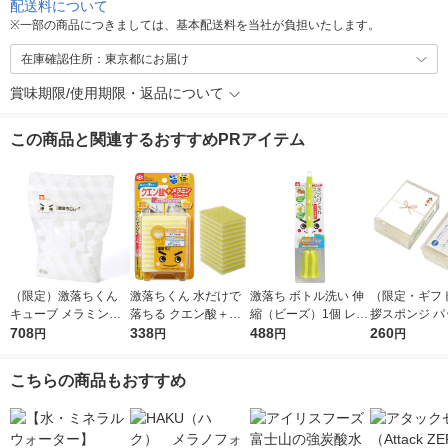
配送料について
※
一部の商品につきましては、基本配送料を当社が負担いたします。
在庫確認住所：東京都にお届け
賞味期限/使用期限・返品について
この商品と関連するおすすめPRアイテム
（限定）激落ちくん
激落ちくん 水だけで
激落ち ボトル洗い 伸
（限定・ギフ
キューブ メラミンス
落ちる クエン酸＋メ
縮（ビーズ）1個 レッ
拶スポンジ パ
ポンジ 大容量 1パッ
708
ラミンクリーナー お
338
ク
488
ナチュロン キ
260
円
円
円
円
ク（120個入）キッチ
掃除用スポンジ 水ア
スポンジ 長持
ン 洗剤不使用 レック
カ用 12枚入 1個 レッ
ュラル 名刺ポ
こちらの商品もおすすめ
オリジナル
ク
付き 1個 太陽