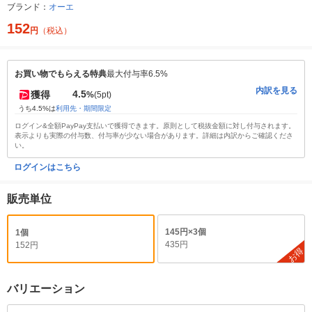
ブランド：
オーエ
152
円
（税込）
お買い物でもらえる特典
最大付与率6.5%
内訳を見る
4.5
獲得
%
(5pt)
うち4.5%は
利用先・期間限定
ログイン&全額PayPay支払いで獲得できます。原則として税抜金額に対し付与されます。
表示よりも実際の付与数、付与率が少ない場合があります。詳細は内訳からご確認くださ
い。
ログインはこちら
販売単位
145円×3個
1個
435円
152円
お得
バリエーション