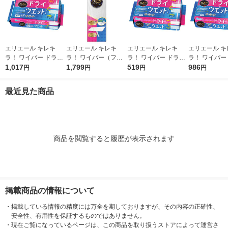
エリエール キレキ
エリエール キレキ
エリエール キレキ
エリエール キ
ラ！ ワイパー ドライ
ラ！ ワイパー（フロ
ラ！ ワイパー ドライ
ラ！ ワイパー
×ウエットシート 1パ
1,017
ーリングワイパー）
1,799
×ウエットシート 1パ
519
×ウエットシー
986
円
円
円
円
ック（32枚入） 大王
本体 1個 大王製紙
ック（16枚入） 大王
ット（16枚入
製紙
製紙
ク） 大王製紙
最近見た商品
商品を閲覧すると履歴が表示されます
掲載商品の情報について
・
掲載している情報の精度には万全を期しておりますが、その内容の正確性、
安全性、有用性を保証するものではありません。
・
現在ご覧になっているページは、この商品を取り扱うストアによって運営さ