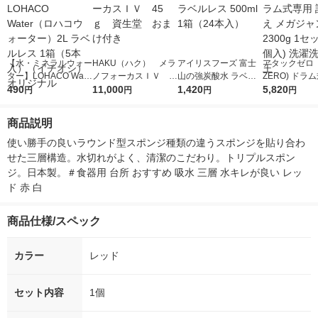
【水・ミネラルウォー
HAKU（ハク） メラ
アイリスフーズ 富士
アタックゼロ（A
ター】LOHACO Wate
ノフォーカスＩＶ 4
山の強炭酸水 ラベル
ZERO) ドラ
r（ロハコウォータ
490
5ｇ 資生堂 おまけ
11,000
レス 500ml 1箱（24
1,420
詰め替え メガ
5,820
円
円
円
円
ー）2L ラベルレス 1
付き
本入）
ボ 2300g 1
箱（5本入）（イチオ
個入) 洗濯洗剤
商品説明
シ） オリジナル
使い勝手の良いラウンド型スポンジ種類の違うスポンジを貼り合わ
せた三層構造。水切れがよく、清潔のこだわり。トリプルスポン
ジ。日本製。＃食器用 台所 おすすめ 吸水 三層 水キレが良い レッ
ド 赤 白
商品仕様/スペック
カラー
レッド
セット内容
1個