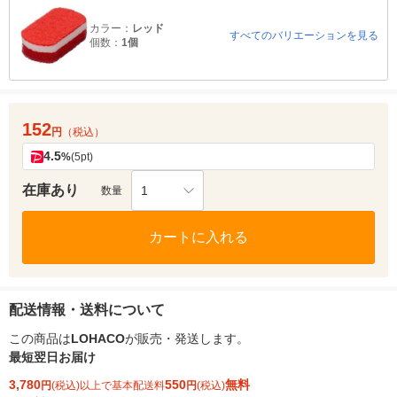
カラー：
レッド
すべてのバリエーションを見る
個数：
1個
152
円
（税込）
4.5
%
(5pt)
在庫あり
1
数量
カートに入れる
配送情報・送料について
この商品は
LOHACO
が販売・発送します。
最短翌日お届け
3,780
550
無料
円
(税込)以上で基本配送料
円
(税込)