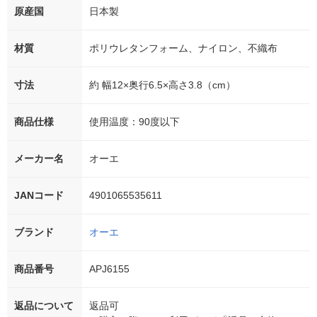
原産国
日本製
材質
ポリウレタンフォーム、ナイロン、不織布
寸法
約 幅12×奥行6.5×高さ3.8（cm）
商品仕様
使用温度：90度以下
メーカー名
オーエ
JANコード
4901065535611
ブランド
オーエ
商品番号
APJ6155
返品について
返品可