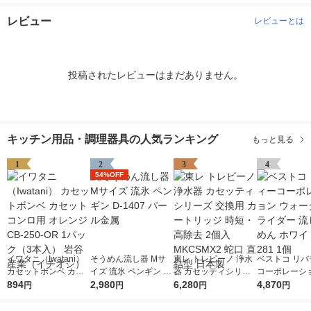
レビュー
レビューとは
投稿されたレビューはまだありません。
キッチン用品・調理器具の人気ランキング
もっと見る
1
2
3
4
54%OFF
イワタニ（Iwatani）
そうめん流し器 Mサ
東レ トレビーノ 浄水
ベストコ リバ
カセットボンベ カセ
イズ 流氷 ペンギン D-
器 カセッティシリー
コーポレーショ
ットコンロ用 オレン
894
1407 パール金属
2,980
ズ 交換用 カートリッ
6,280
ォータースラ
4,870
円
円
円
円
ジ CB-250-OR 1パッ
ジ 時短・高除去 2個
流しそうめん 
ク（3本入） 岩谷産業
入 MKCSMX2 蛇口 直
ト LD-281 1個