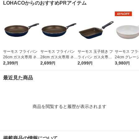
LOHACOからのおすすめPRアイテム
（イチオシ）
結型 日本製
45%OFF
サーモス フライパン
サーモス フライパン
サーモス 玉子焼き フ
サーモス フラ
26cm ガス火専用 ネイ
28cm ガス火専用 ネイ
ライパン ガス火専用
24cm グレージ
ビー KFI-026 NVY 1個
2,399
ビー KFI-028 NVY 1個
2,699
ネイビー KFI-013E N
2,099
ガス火対応 KFO
3,980
円
円
円
円
VY 1個
GG 1個 深型
フッ素化合物
最近見た商品
商品を閲覧すると履歴が表示されます
掲載商品の情報について