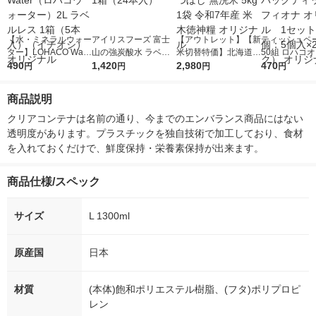
【水・ミネラルウォー
アイリスフーズ 富士
【アウトレット】【新
ティッシュペー
ター】LOHACO Wate
山の強炭酸水 ラベル
米切替特価】北海道産
50組 ロハコ
r（ロハコウォータ
490
レス 500ml 1箱（24
1,420
ななつぼし 無洗米 5k
2,980
ルソフトパッ
470
円
円
円
円
ー）2L ラベルレス 1
本入）
g 1袋 令和7年産 米 木
シュ フィオナ
箱（5本入）（イチオ
徳神糧 オリジナル
ナル 1セット
商品説明
シ） オリジナル
個：5個入×2
オリジナル
クリアコンテナは名前の通り、今までのエンバランス商品にはない
透明度があります。プラスチックを独自技術で加工しており、食材
を入れておくだけで、鮮度保持・栄養素保持が出来ます。
商品仕様/スペック
サイズ
L 1300ml
原産国
日本
材質
(本体)飽和ポリエステル樹脂、(フタ)ポリプロピ
レン