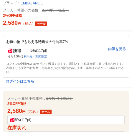
ブランド：
EMBALANCE
メーカー希望小売価格：
2,640円（税込）
2%OFF価格
2,580
円
（税込）
セール
お買い物でもらえる特典
最大付与率7%
内訳を見る
5
獲得
%
(117pt)
うち4.5%は
利用先・期間限定
ログイン&全額PayPay支払いで獲得できます。原則として税抜金額に対し付与されます。
表示よりも実際の付与数、付与率が少ない場合があります。詳細は内訳からご確認くださ
い。
ログインはこちら
メーカー希望小売価格：
2,640円（税込）
2%OFF価格
2,580
円
（税込）
セール
5
%
(117pt)
在庫切れ