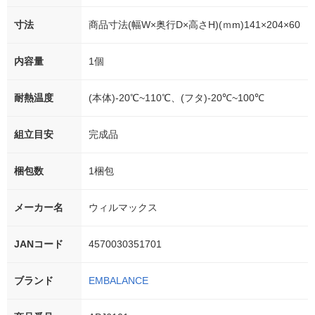
寸法
商品寸法(幅W×奥行D×高さH)(ｍm)141×204×60
内容量
1個
耐熱温度
(本体)-20℃~110℃、(フタ)-20℃~100℃
組立目安
完成品
梱包数
1梱包
メーカー名
ウィルマックス
JANコード
4570030351701
ブランド
EMBALANCE