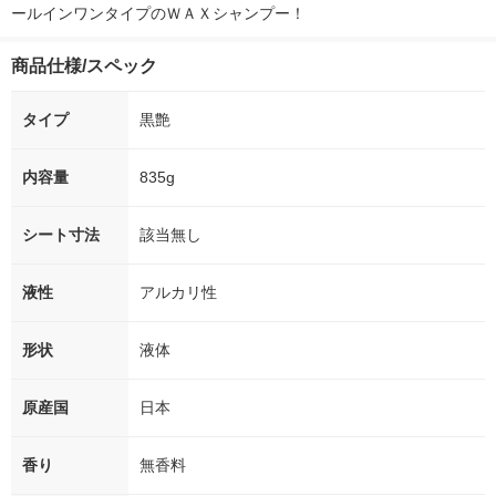
ールインワンタイプのＷＡＸシャンプー！
商品仕様/スペック
タイプ
黒艶
内容量
835g
シート寸法
該当無し
液性
アルカリ性
形状
液体
原産国
日本
香り
無香料