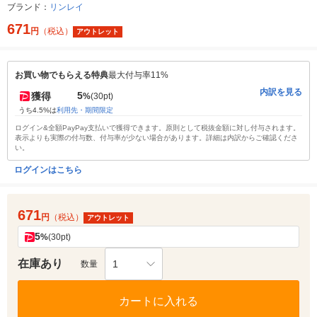
ブランド：
リンレイ
671
円
（税込）
アウトレット
お買い物でもらえる特典
最大付与率11%
内訳を見る
5
獲得
%
(30pt)
うち4.5%は
利用先・期間限定
ログイン&全額PayPay支払いで獲得できます。原則として税抜金額に対し付与されます。
表示よりも実際の付与数、付与率が少ない場合があります。詳細は内訳からご確認くださ
い。
ログインはこちら
671
円
（税込）
アウトレット
5
%
(30pt)
在庫あり
1
数量
カートに入れる