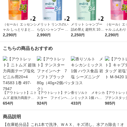
（セール）エッセンシ
メリット リンスのい
メリット シャンプー
（セール）エ
ャル しっとりまとま
らないシャンプー 詰
詰め替え 超特大 1080
ャル ふんわり
る シャンプー 詰め替
2,290
め替え 超特大 1080ml
2,990
ml 2個 花王
2,250
ヤ シャンプー
2,290
円
円
円
円
え 大容量 1080ml 2個
2個 花王
え 大容量 1080
花王
花王
こちらの商品もおすすめ
【アウトレット】ニト
【アウトレット】テン
香りソルト メキシカ
【アウトレッ
ムズ 超強力両面テー
スター ファインヘ
ンミックス 1個 ハウ
プテンスタッグ
プ塩化ビニル用20×4
654
ナ 7 ソフトブラッ
924
ス食品 岩塩 シーズニ
433
プレート M-94
985
円
円
円
円
T4583 1巻 497-7947
ク 80g（40g×2個パ
ング タコス
ック）
商品説明
【在庫処分品】これ1本で洗浄、ＷＡＸ、キズ消し、水アカ除去！オ