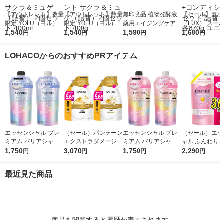
【アウトレット】数量
【アウトレット】数量
無印良品 植物発酵液
【セール】ラ
限定 YOLU（ヨル）
限定 YOLU（ヨル）
薬用エイジングケアエ
（LUX） ス
サクラ カームナイト
1,540
サクラ カームナイト
1,540
ッセンス １５０ｍＬ
1,590
ッチシャイン 
1,680
円
円
円
円
リペアシャンプー サ
リペアトリートメント
良品計画
ジリペア 補修
クラ＆ミュゲ（詰替）
サクラ＆ミュゲ（詰
プー+コンデ
LOHACOからのおすすめPRアイテム
2個セット 400ml
替）2個セット 400g
ー セット 詰替
870g ユニリ
エッセンシャル プレ
（セール）パンテーン
エッセンシャル プレ
（セール）エ
ミアム バリアシャン
エクストラダメージリ
ミアム バリアシャン
ャル ふんわり
プー + コンディショ
1,750
ペア シャンプー + コ
3,070
プー + コンディショ
1,750
ヤ コンディシ
2,290
円
円
円
円
ナー グロウ 詰替セッ
ンディショナー 超特
ナー シルキー 詰替セ
詰替 大容量 108
ト 各340ml
大1.7L 2個セット P＆
ット 各340ml
個 花王
最近見た商品
G
商品を閲覧すると履歴が表示されます