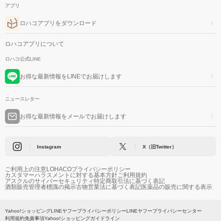
アプリ
ロハコアプリをダウンロード
ロハコアプリについて
ロハコ公式LINE
お得な最新情報をLINEでお届けします
ニュースレター
お得な最新情報をメールでお届けします
Instagram
X（旧Twitter）
ご利用上の注意
LOHACOプライバシーポリシー
カスタマーハラスメントに対する基本方針
ご利用規約
アスクルのサイバーセキュリティ
特定商取引法に基づく表記
酒類販売管理者標識の掲示
古物営業法に基づく表記
医薬品の販売に関する表示
Yahoo!ショッピング
LINEヤフープライバシーポリシー
LINEヤフープライバシーセンター
利用規約
免責事項
Yahoo!ショッピングガイドライン