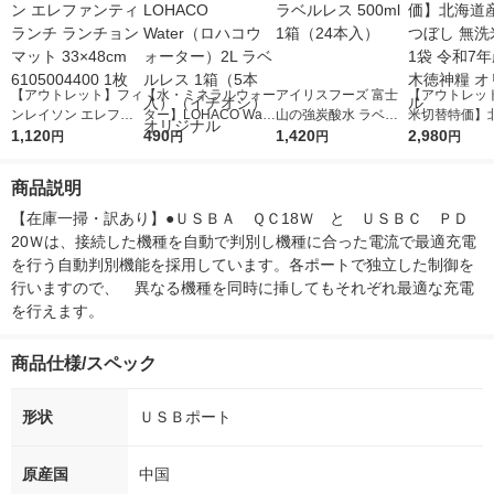
【アウトレット】フィ
【水・ミネラルウォー
アイリスフーズ 富士
【アウトレッ
ンレイソン エレファ
ター】LOHACO Wate
山の強炭酸水 ラベル
米切替特価】
ンティランチ ランチ
1,120
r（ロハコウォータ
490
レス 500ml 1箱（24
1,420
ななつぼし 無洗
2,980
円
円
円
円
ョンマット 33×48cm
ー）2L ラベルレス 1
本入）
g 1袋 令和7年
6105004400 1枚
箱（5本入）（イチオ
徳神糧 オリジ
商品説明
シ） オリジナル
【在庫一掃・訳あり】●ＵＳＢＡ　ＱＣ18Ｗ　と　ＵＳＢＣ　ＰＤ
20Ｗは、接続した機種を自動で判別し機種に合った電流で最適充電
を行う自動判別機能を採用しています。各ポートで独立した制御を
行いますので、　異なる機種を同時に挿してもそれぞれ最適な充電
を行えます。
商品仕様/スペック
形状
ＵＳＢポート
原産国
中国