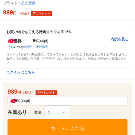
ブランド：
星光産業
989
円
（税込）
アウトレット
お買い物でもらえる特典
最大付与率16%
内訳を見る
5
獲得
%
(44pt)
うち4.5%は
利用先・期間限定
ログイン&全額PayPay支払いで獲得できます。原則として税抜金額に対し付与されます。
表示よりも実際の付与数、付与率が少ない場合があります。詳細は内訳からご確認くださ
い。
ログインはこちら
989
円
（税込）
アウトレット
5
%
(44pt)
在庫あり
1
数量
カートに入れる