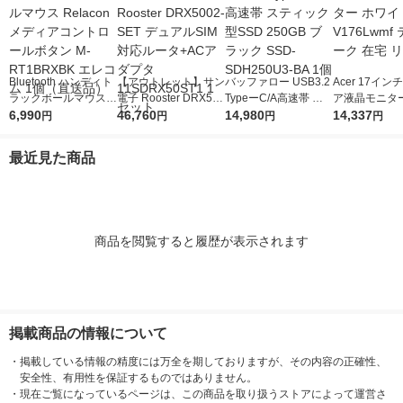
Bluetooth ハンディト
【アウトレット】サン
バッファロー USB3.2
Acer 17イ
ラックボールマウス R
電子 Rooster DRX500
TypeーC/A高速帯 ス
ア液晶モニター
elacon メディアコン
6,990
2-SET デュアルSIM対
46,760
ティック型SSD 250G
14,980
イト V176Lw
14,337
円
円
円
円
トロールボタン M-RT
応ルータ+ACアダプタ
B ブラック SSD-SDH
ワーク 在宅 
1BRXBK エレコム 1
11SDRX50ST1 1セッ
250U3-BA 1個
最近見た商品
個（直送品）
ト
商品を閲覧すると履歴が表示されます
掲載商品の情報について
・
掲載している情報の精度には万全を期しておりますが、その内容の正確性、
安全性、有用性を保証するものではありません。
・
現在ご覧になっているページは、この商品を取り扱うストアによって運営さ