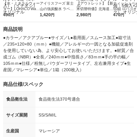
【水・ミネラルウォー
アイリスフーズ 富士
【アウトレット】【新
ティッシュペー
ター】LOHACO Wate
山の強炭酸水 ラベル
米切替特価】北海道産
50組 ロハコ
r（ロハコウォータ
490
レス 500ml 1箱（24
1,420
ななつぼし 無洗米 5k
2,980
ルソフトパッ
470
円
円
円
円
ー）2L ラベルレス 1
本入）
g 1袋 令和7年産 米 木
シュ フィオナ
箱（5本入）（イチオ
徳神糧 オリジナル
ナル 1セット
商品説明
シ） オリジナル
個：5個入×2
オリジナル
●カラー／アクアブルー●サイズ／L●着用面／スムース加工●箱寸法
／235×120×80（ｍｍ）●機能／アレルギーの一因となる加硫促進剤
を使用していない為、より安心してお使いいただけます。●材質／合
成ゴム（NBR）●全長／240ｍｍ●中指長さ／83ｍｍ●手の平の幅／
105ｍｍ●仕様／粉無しパウダーフリータイプ、左右兼用タイプ●生
産国／マレーシア●単位／1箱（200枚入）
商品仕様/スペック
食品衛生法
食品衛生法370号適合
サイズ展開
SS/S/M/L
生産国
マレーシア