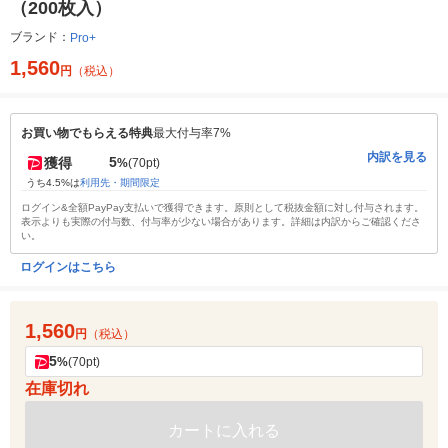
（200枚入）
ブランド：
Pro+
1,560
円
（税込）
お買い物でもらえる特典
最大付与率7%
内訳を見る
5
獲得
%
(70pt)
うち4.5%は
利用先・期間限定
ログイン&全額PayPay支払いで獲得できます。原則として税抜金額に対し付与されます。
表示よりも実際の付与数、付与率が少ない場合があります。詳細は内訳からご確認くださ
い。
ログインはこちら
1,560
円
（税込）
5
%
(70pt)
在庫切れ
カートに入れる