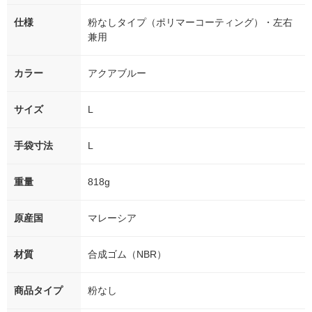
仕様
粉なしタイプ（ポリマーコーティング）・左右
兼用
カラー
アクアブルー
サイズ
L
手袋寸法
L
重量
818g
原産国
マレーシア
材質
合成ゴム（NBR）
商品タイプ
粉なし