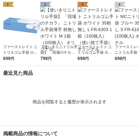
1
2
3
4
ファーストレイト ニ
【使いきりニトリル手
ファーストレイト ニ
ファーストレイ
トリルゴム手袋 ホワ
袋】 「現場のチカ
トリルゴム手袋 ホワ
ニトリル手袋 
イト 35粉無し M FR-6
698
ラ」 ニトリル手袋薄
798
イト 35粉無し L FR-6
698
35粉なし S FR
698
円
円
円
円
302 1箱（100枚入）
手 粉無し ホワイト M
303 1箱（100枚入）
1箱(100枚入)
（使い捨て手袋） オ
1箱（100枚入） オリ
（使い捨て手袋） オ
ナル
最近見た商品
リジナル
ジナル
リジナル
商品を閲覧すると履歴が表示されます
掲載商品の情報について