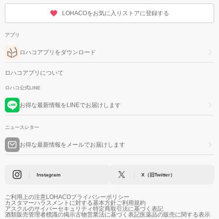
LOHACOをお気に入りストアに登録する
アプリ
ロハコアプリをダウンロード
ロハコアプリについて
ロハコ公式LINE
お得な最新情報をLINEでお届けします
ニュースレター
お得な最新情報をメールでお届けします
Instagram
X（旧Twitter）
ご利用上の注意
LOHACOプライバシーポリシー
カスタマーハラスメントに対する基本方針
ご利用規約
アスクルのサイバーセキュリティ
特定商取引法に基づく表記
酒類販売管理者標識の掲示
古物営業法に基づく表記
医薬品の販売に関する表示