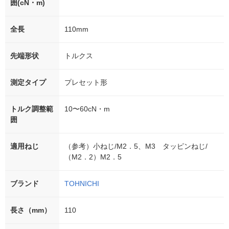
囲(cN・m)
全長
110mm
先端形状
トルクス
測定タイプ
プレセット形
トルク調整範
10〜60cN・m
囲
適用ねじ
（参考）小ねじ/M2．5、M3 タッピンねじ/
（M2．2）M2．5
ブランド
TOHNICHI
長さ（mm）
110