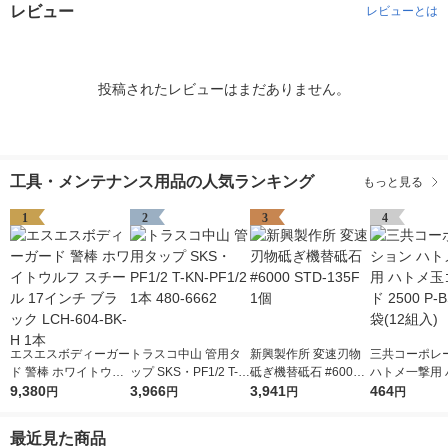
レビュー
レビューとは
投稿されたレビューはまだありません。
工具・メンテナンス用品の人気ランキング
もっと見る
1
2
3
4
エスエスボディーガー
トラスコ中山 管用タ
新興製作所 変速刃物
三共コーポレ
ド 警棒 ホワイトウル
ップ SKS・PF1/2 T-K
砥ぎ機替砥石 #6000
ハトメ一撃用 
フ スチール 17インチ
9,380
N-PF1/2 1本 480-666
3,966
STD-135F 1個
3,941
玉ゴールド 250
464
円
円
円
円
ブラック LCH-604-B
2
SD 1袋(12組入
K-H 1本
最近見た商品