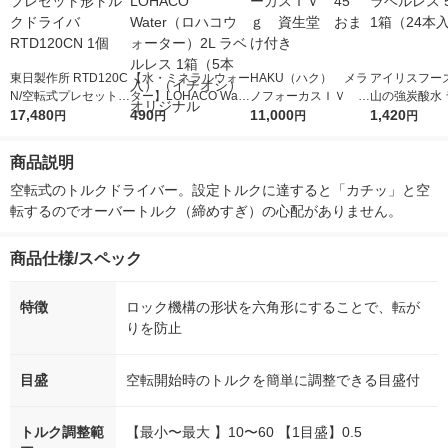
東日製作所 RTD120C
【水・ミネラルウォー
HAKU（ハク） メラ
アイリスフーズ
N/空転式プレセット形
ター】LOHACO Wate
ノフォーカスＩＶ 4
山の強炭酸水 
トルクドライバ RTD1
17,480
r（ロハコウォータ
490
5ｇ 資生堂 おまけ
11,000
レス 500ml 1
1,420
円
円
円
円
20CN 1個
ー）2L ラベルレス 1
付き
本入）
箱（5本入）（イチオ
商品説明
シ） オリジナル
空転式のトルクドライバー。設定トルクに達すると「カチッ」と空
転するのでオーバートルク（締めすぎ）の心配がありません。
商品仕様/スペック
特徴
ロック機構の形状を六角形にすることで、転が
りを防止
目盛
空転開始時のトルクを簡単に調整できる目盛付
トルク調整範
【最小〜最大 】10〜60 【1目盛】0.5