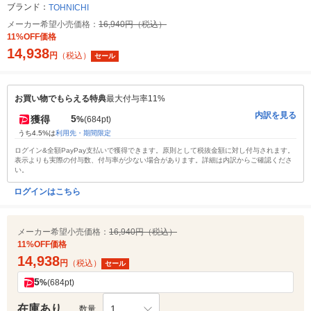
ブランド：
TOHNICHI
メーカー希望小売価格：
16,940円（税込）
11%OFF価格
14,938
円
（税込）
セール
お買い物でもらえる特典
最大付与率11%
内訳を見る
5
獲得
%
(684pt)
うち4.5%は
利用先・期間限定
ログイン&全額PayPay支払いで獲得できます。原則として税抜金額に対し付与されます。
表示よりも実際の付与数、付与率が少ない場合があります。詳細は内訳からご確認くださ
い。
ログインはこちら
メーカー希望小売価格：
16,940円（税込）
11%OFF価格
14,938
円
（税込）
セール
5
%
(684pt)
在庫あり
1
数量