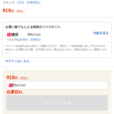
ブランド：
ACE（作業用品）
919
円
（税込）
お買い物でもらえる特典
最大付与率11%
内訳を見る
5
獲得
%
(41pt)
うち4.5%は
利用先・期間限定
ログイン&全額PayPay支払いで獲得できます。原則として税抜金額に対し付与されます。
表示よりも実際の付与数、付与率が少ない場合があります。詳細は内訳からご確認くださ
い。
ログインはこちら
919
円
（税込）
5
%
(41pt)
在庫切れ
カートに入れる