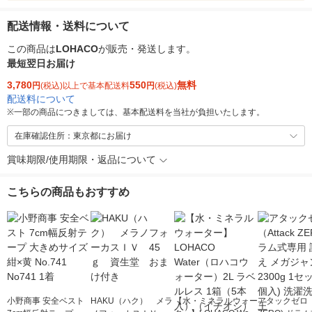
配送情報・送料について
この商品は
LOHACO
が販売・発送します。
最短翌日お届け
3,780
550
無料
円
(税込)以上で基本配送料
円
(税込)
配送料について
※
一部の商品につきましては、基本配送料を当社が負担いたします。
在庫確認住所：東京都にお届け
賞味期限/使用期限・返品について
こちらの商品もおすすめ
小野商事 安全ベスト
HAKU（ハク） メラ
【水・ミネラルウォー
アタックゼロ（A