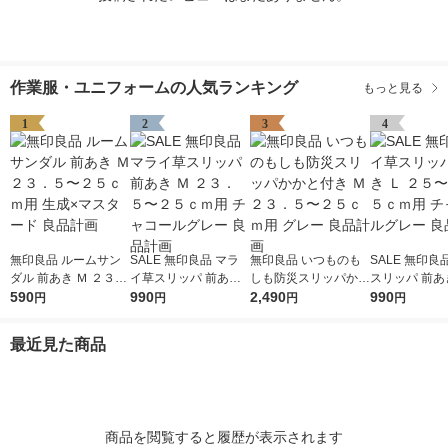
作業服・ユニフォームの人気ランキング
もっと見る
1
2
3
4
無印良品 ルームサン
SALE 無印良品 マラ
無印良品 いつものも
SALE 無印良
ダル 前あき Ｍ ２３．
イ草スリッパ 前あき
しも防災スリッパかか
スリッパ 前あき
５〜２５ｃｍ用 生成×
590
Ｍ ２３．５〜２５ｃ
990
と付き Ｍ ２３．５〜
2,490
５〜２６．５
990
円
円
円
円
マスタード 良品計画
ｍ用 チャコールグレ
２５ｃｍ用 グレー 良
チャコールグレ
ー 良品計画
品計画
品計画
最近見た商品
商品を閲覧すると履歴が表示されます