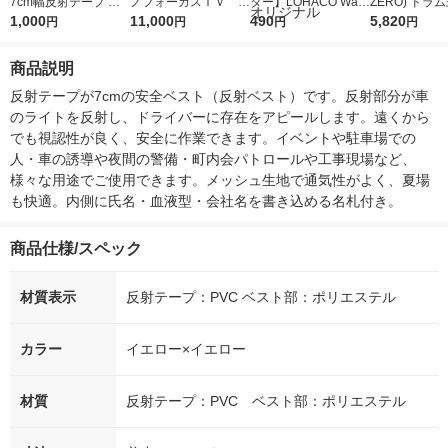
7cm幅反射テープ 大
ノフォーカスＩＶ 4
ター】LOHACO Wate
ZERO) ドラ
きめサイズ 紺×黄 No.
1,000
5ｇ 資生堂 おまけ
11,000
r（ロハコウォータ
490
詰め替え メガ
5,820
円
円
円
円
741 No741 1着
付き
ー）2L ラベルレス 1
ボ 2300g 1
箱（5本入）（イチオ
個入) 洗濯洗剤
商品説明
シ） オリジナル
反射テープが7cmの安全ベスト（反射ベスト）です。反射部分が車
のライトを反射し、ドライバーに存在をアピールします。遠くから
でも視認性が良く、安全に作業できます。イベントや駐車場での
人・車の誘導や夜間の警備・町内会パトロールや工事現場など、
様々な用途でご使用できます。メッシュ生地で通気性がよく、夏場
も快適。内側に氏名・血液型・会社名を書き込める名札付き。
商品仕様/スペック
材質表示
反射テープ：PVC ベスト部：ポリエステル
カラー
イエロー×イエロー
材質
反射テープ：PVC ベスト部：ポリエステル