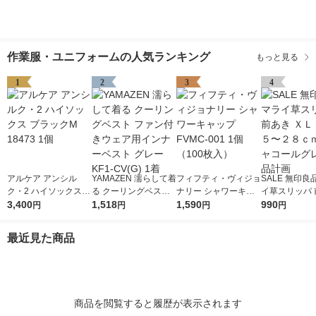
作業服・ユニフォームの人気ランキング
もっと見る
1
2
3
4
アルケア アンシル
YAMAZEN 濡らして着
フィフティ・ヴィジョ
SALE 無印良
ク・2 ハイソックス
る クーリングベスト
ナリー シャワーキャ
イ草スリッパ 
ブラックM 18473 1個
3,400
ファン付きウェア用イ
1,518
ップ FVMC-001 1個
1,590
ＸＬ ２６．５
990
円
円
円
円
ンナーベスト グレー
（100枚入）
ｃｍ用 チャコ
KF1-CV(G) 1着
レー 良品計画
最近見た商品
商品を閲覧すると履歴が表示されます