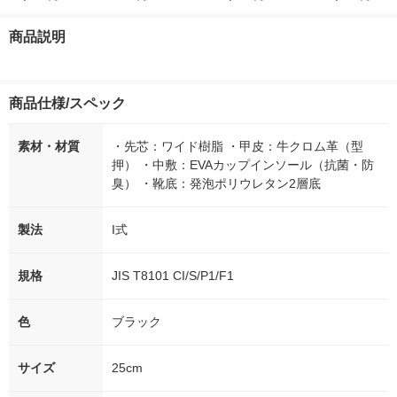
付き
ー）2L ラベルレス 1
ボ 2300g 1セット（2
柔軟剤 詰め替
箱（5本入）（イチオ
個入) 洗濯洗剤 花王
大 1200ml 
商品説明
シ） オリジナル
（5個入) 花王
商品仕様/スペック
素材・材質
・先芯：ワイド樹脂 ・甲皮：牛クロム革（型
押） ・中敷：EVAカップインソール（抗菌・防
臭） ・靴底：発泡ポリウレタン2層底
製法
I式
規格
JIS T8101 CI/S/P1/F1
色
ブラック
サイズ
25cm