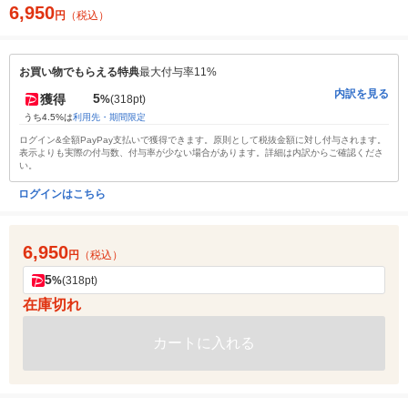
6,950
円
（税込）
お買い物でもらえる特典
最大付与率11%
内訳を見る
5
獲得
%
(318pt)
うち4.5%は
利用先・期間限定
ログイン&全額PayPay支払いで獲得できます。原則として税抜金額に対し付与されます。
表示よりも実際の付与数、付与率が少ない場合があります。詳細は内訳からご確認くださ
い。
ログインはこちら
6,950
円
（税込）
5
%
(318pt)
在庫切れ
カートに入れる