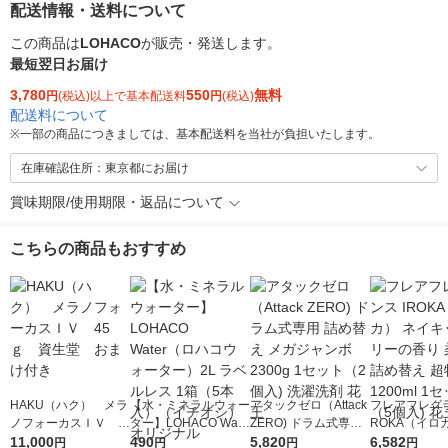
配送情報・送料について
この商品は
LOHACO
が販売・発送します。
最短翌日お届け
3,780
550
無料
円
(税込)以上で基本配送料
円
(税込)
配送料について
※
一部の商品につきましては、基本配送料を当社が負担いたします。
在庫確認住所：東京都にお届け
賞味期限/使用期限・返品について
こちらの商品もおすすめ
HAKU（ハク） メラ
【水・ミネラルウォー
アタックゼロ（Attack
フレアフレグラ
ノフォーカスＩＶ 4
ター】LOHACO Wate
ZERO) ドラム式専用
ROKA（イロ
5ｇ 資生堂 おまけ
11,000
r（ロハコウォータ
490
詰め替え メガジャン
5,820
イキッドリリ
6,582
円
円
円
円