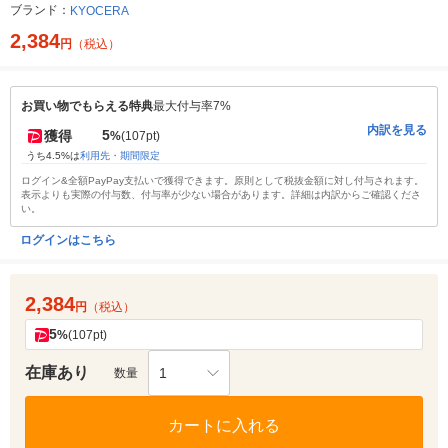
ブランド：
KYOCERA
2,384
円
（税込）
お買い物でもらえる特典
最大付与率7%
内訳を見る
5
獲得
%
(107pt)
うち4.5%は
利用先・期間限定
ログイン&全額PayPay支払いで獲得できます。原則として税抜金額に対し付与されます。
表示よりも実際の付与数、付与率が少ない場合があります。詳細は内訳からご確認くださ
い。
ログインはこちら
2,384
円
（税込）
5
%
(107pt)
在庫あり
1
数量
カートに入れる