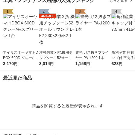
工具・メンテナンス用品の人気ランキング
もっと見る
1
2
3
4
46%OFF
アイリスオーヤマ HD
津村鋼業 刈払機用チ
豊光 ガス抜きプライ
角利産業 彫刻
BOX 600D グレー/モ
ップソーL-52オール
ヤー PA-1200 1本
ップ付 平丸 7.
スグリーン 1台
3,170
ラウンド L-52 230×2.
3,014
1,158
541 1個
623
円
円
円
円
0×52 1枚
最近見た商品
商品を閲覧すると履歴が表示されます