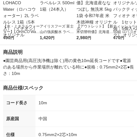
【水・ミネラルウォー
アイリスフーズ 富士
【アウトレット】【新
ティッシュペー
ター】LOHACO Wate
山の強炭酸水 ラベル
米切替特価】北海道産
50組 ロハコ
r（ロハコウォータ
490
レス 500ml 1箱（24
1,420
ななつぼし 無洗米 5k
2,980
ルソフトパッ
470
円
円
円
円
ー）2L ラベルレス 1
本入）
g 1袋 令和7年産 米 木
シュ フィオナ
箱（5本入）（イチオ
徳神糧 オリジナル
ナル 1セット
商品説明
シ） オリジナル
個：5個入×2
オリジナル
●園芸商品用(高圧洗浄機は除く)用の黄色10m延長コードです●電源
のある場所から作業場所が離れている時に●規格：0.75mm2×2芯●長
さ：10m
商品仕様/スペック
コード長さ
10m
原産国
中国
仕様
0.75mm2×2芯×10m